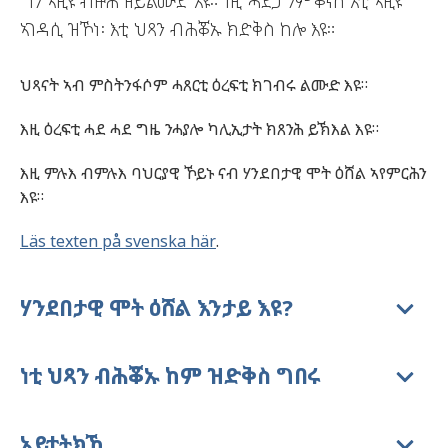
ግን ኣዚዩ ብዙሕ ዘይልሙድ እዩ። ነዚ ሓደጋ ንምቕናስ እቲ ኣዚዩ
ኣገዳሲ ዝኾነ፡ እቲ ህጻን ብሕቖኡ ክድቅስ ከሎ እዩ።
ህጻናት ኣብ ምስትንፋሶም ሓጸርቲ ዕረፍቲ ክገብሩ ልሙድ እዩ።
እዚ ዕረፍቲ ሓደ ሓደ ግዜ ንሓያሎ ካሊኢታት ክጸንሕ ይኽእል እዩ።
እዚ ምሉእ ብምሉእ ባህርያዊ ኾይኑ ናብ ሃንደበታዊ ሞት ዕሸል ኣየምርሕን
እዩ።
Läs texten på svenska här
.
ሃንደበታዊ ሞት ዕሸል እንታይ እዩ?
ነቲ ህጻን ብሕቖኡ ከም ዝድቅስ ግበሩ
ኣይተትክኺ