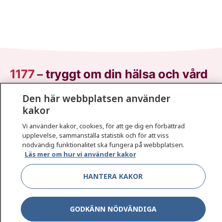
1177
–
tryggt om din hälsa och vård
Den här webbplatsen använder
På 1177.se får du råd om hälsa och information om
kakor
sjukdomar och vilka mottagningar du kan kontakta.
Logga in för att läsa din journal och göra dina
Vi använder kakor, cookies, för att ge dig en förbättrad
vårdärenden. Ring telefonnummer 1177 för
upplevelse, sammanställa statistik och för att viss
sjukvårdsrådgivning dygnet runt.
nödvändig funktionalitet ska fungera på webbplatsen.
Läs mer om hur vi använder kakor
1177 ger dig råd när du vill må bättre.
HANTERA KAKOR
GODKÄNN NÖDVÄNDIGA
Show co