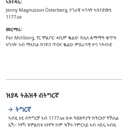
ኣሰናዳኢ
:
Jenny
Magnusson Österberg,
ሃገራዊ ኣባላት ኣሰናድውቲ
1177.se
መርማሪ
:
Per
Möllborg,
ፐር ሞልቦር፡ ሓኪም ቈልዑ፡ ክኢላ ሕማማት ቁጥዓ
ኣካላት፡ ኣብ ማእከል ክንክን ጥዕና ቈልዑ ምዕራባዊ ዞባ ጎትላንድ
ዝያዳ ትሕዝቶ ብትግርኛ
ትግርኛ
ኣብዚ እቲ ብትግርኛ ኣብ 1177.se ዘሎ ትሕዝቶታት ክትርእዮ ትኽእል
ኢኻ። ንዓኻ ዝምልከቱ ኣየኖት ከም ዝኾኑ ንምርኣይ ኣብ ላዕሊ ኣብዚ