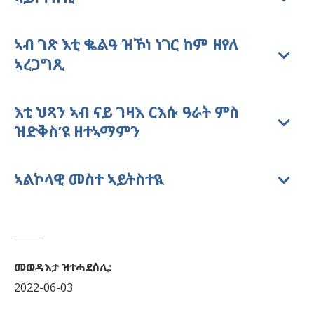
ኣብ ገጽ እቲ ቈልዓ ዝኾነ ነገር ከም ዘየለ
ኣረጋግጺ
እቲ ህጻን ኣብ ናይ ገዛእ ርእሱ ዓራት ምስ
ዝድቅስ’ዩ ዘተኣማምን
ኣልኮላዊ መስተ ኣይትስተዪ
መወዳእታ ዝተሓደሰሊ
:
2022-06-03