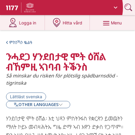
Du har valt region
Sörmland
.
To start page for 1177
at 1177.se
at 1177.se
Menu
Logga in
Hitta vård
ምክንኻን ቈልዓ
ንሓደጋ ሃንደበታዊ ሞት ዕሸል
ብኸምዚ ኣገባብ ትቕንስ
Så minskar du risken för plötslig spädbarnsdöd -
tigrinska
Lättläst svenska
OTHER LANGUAGES
ሃንደበታዊ ሞት ዕሸል፡ እቲ ህጻን ምስትንፋስ የቋርጽን ይመዉትን
ማለት ኮይኑ መብዛሕትኡ ግዜ ድማ ኣብ እዋን ድቃስ የጋጥም።