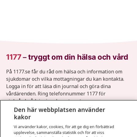
1177
–
tryggt om din hälsa och vård
På 1177.se får du råd om hälsa och information om
sjukdomar och vilka mottagningar du kan kontakta.
Logga in för att läsa din journal och göra dina
vårdärenden. Ring telefonnummer 1177 för
sjukvårdsrådgivning dygnet runt.
1177 ger dig råd när du vill må bättre.
Den här webbplatsen använder
kakor
Vi använder kakor, cookies, för att ge dig en förbättrad
upplevelse, sammanställa statistik och för att viss