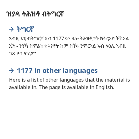
ዝያዳ ትሕዝቶ ብትግርኛ
ትግርኛ
ኣብዚ እቲ ብትግርኛ ኣብ 1177.se ዘሎ ትሕዝቶታት ክትርእዮ ትኽእል
ኢኻ። ንዓኻ ዝምልከቱ ኣየኖት ከም ዝኾኑ ንምርኣይ ኣብ ላዕሊ ኣብዚ
ገጽ ዞባ ምረጽ።
1177 in other languages
Here is a list of other languages that the material is
available in. The page is available in English.