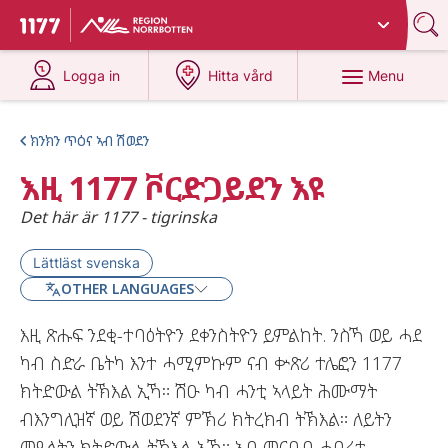
Du har valt region
Norrbotten
.
To start page for 1177
at 1177.se
at 1177.se
Menu
Logga in
Hitta vård
ክንክን ጥዕና ኣብ ሽወደን
እዚ 1177 ቮርድጋይደን እዩ
Det här är 1177 - tigrinska
Lättläst svenska
OTHER LANGUAGES
እዚ ጽሑፍ ንደቂ-ተባዕትዮን ደቀንስትዮን ይምልከት. ንስኻ ወይ ሓደ
ካብ ስድራ ቤትካ እንተ ሓሚምኩም ናብ ቍጽሪ ተሌፎን 1177
ክትድውል ትኽእል ኢኻ። ሽዑ ካብ ሓንቲ ኣላይት ሕሙማት
ብእንግሊዝኛ ወይ ሽወደንኛ ምኽሪ ክትረክብ ትኽእል። ለይትን
መዓልትን ክትድውል ትኽእል ኢኻ። ኣብ መርበብ ሓበሬታ