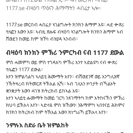
1177.se ብዛዕባ ጥዕናን ሕማማትን ሓበሬታ ኣሎ።
1177.se መርበብ ሓበሬታ ኣገልግሎት ክንክን ሕማም እዩ። ሓደ ቍጽሪ
ተለፎን እውን እዩ። ኣብዚ ጽሑፍ ብዛዕባ ኣገልግሎት ክንክን ሕማም ኣብ
ሽወደን ከመይ ከም ዝኾነ ብዝያዳ ኣንብብ።
ብዛዕባ ክንክን ምኽሪ ንምርካብ ናብ 1177 ደውል
ምስ ሓመምካ ወይ ምስ ተጎዳእካ ምኽሪ እንተ ኣድልዩካ ናብ ቍጽሪ
ተሌፎን 1177 ደውል።
እተን ዝምልሳልካ ኣለይቲ ሕሙማት እየን። ብሽወደንኛ ወይ እንግሊዝኛ
ንኽትዛረብ ክትመርጽ ትኽእል ኢኻ። ኣብ ገሊኣን ዞባታት ብኻልኦት
ቋንቋታት እውን ሓገዝ ክትረክብ ይከኣል እዩ።
እተን ኣለይቲ ሑሙማት ከመይ ገርካ ንጸገማትካ ከም እትከናኸን ምኽሪ
ክህባ ይኽእላ እየን። ኣድላዪ ምስ ዝኸውን፡ ንሕማምካ ኣበየናይ ሕክምና
ክንክን ክትረክብ ከም ትኽእል እውን ክነግራኻ ይኽእላ እየን።
ንምሉእ ስድራ ቤት ዝምልከት