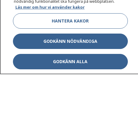
nödvändig funktionalitet ska fungera på webbplatsen.
Läs mer om hur vi använder kakor
Show co
1177 på flera språk
HANTERA KAKOR
Show co
Om 1177
GODKÄNN NÖDVÄNDIGA
Show co
Kontakt
GODKÄNN ALLA
Behandling av personuppgifter
Hantering av kakor
Inställningar för kakor
1177 – en tjänst från
Inera.