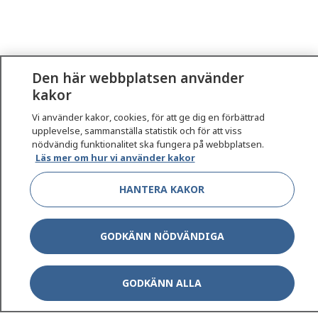
Den här webbplatsen använder
kakor
1177
–
tryggt om din hälsa och vård
Vi använder kakor, cookies, för att ge dig en förbättrad
upplevelse, sammanställa statistik och för att viss
nödvändig funktionalitet ska fungera på webbplatsen.
På 1177.se får du råd om hälsa och information om
Läs mer om hur vi använder kakor
sjukdomar och vilka mottagningar du kan kontakta.
Logga in för att läsa din journal och göra dina
HANTERA KAKOR
vårdärenden. Ring telefonnummer 1177 för
sjukvårdsrådgivning dygnet runt.
GODKÄNN NÖDVÄNDIGA
1177 ger dig råd när du vill må bättre.
GODKÄNN ALLA