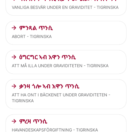
VANLIGA BESVÄR UNDER EN GRAVIDITET - TIGRINSKA
ምንጻል ጥንሲ
ABORT - TIGRINSKA
ዕግርግር ኣብ እዋን ጥንሲ
ATT MÅ ILLA UNDER GRAVIDITETEN - TIGRINSKA
ቃንዛ ጎሎ ኣብ እዋን ጥንሲ
ATT HA ONT I BÄCKENET UNDER GRAVIDITETEN -
TIGRINSKA
ምረዛ ጥንሲ
HAVANDESKAPSFÖRGIFTNING - TIGRINSKA