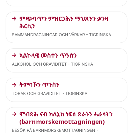
ምጭባጥን ምዝርጋሕን ማህጸንን ቃንዛ
ሕርሲን
SAMMANDRAGNINGAR OCH VÄRKAR - TIGRINSKA
ኣልኮላዊ መስተን ጥንስን
ALKOHOL OCH GRAVIDITET - TIGRINSKA
ትምባኾን ጥንስን
TOBAK OCH GRAVIDITET - TIGRINSKA
ምብጻሕ ናብ ክሊኒክ ነፍሰ ጾራትን ሓራሳትን
(barnmorskemottagningen)
BESÖK PÅ BARNMORSKEMOTTAGNINGEN -