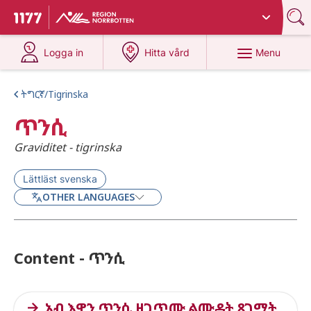
Du har valt region
Norrbotten
.
To start page for 1177
at 1177.se
at 1177.se
Menu
Logga in
Hitta vård
ትግርኛ/Tigrinska
ጥንሲ
Graviditet - tigrinska
Lättläst svenska
OTHER LANGUAGES
Content - ጥንሲ
ኣብ እዋን ጥንሲ ዘጋጥሙ ልሙዳት ጸገማት