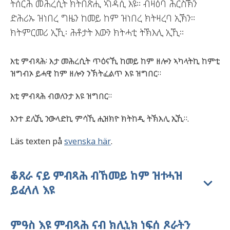
ትሰርሕ መሕረሲት ክትበጽሒ ኣገዳሲ እዩ። ብዛዕባ ሕርስኽን
ድሕሪኡ ዝነበረ ግዜን ከመይ ከም ዝነበረ ክትዛረባ ኢኽን።
ክትምርመሪ ኢኺ፡ ሕቶታት እውን ክትሓቲ ትኽእሊ ኢኺ።
እቲ ምብጻሕ፡ እታ መሕረሲት ጥዕናኺ ከመይ ከም ዘሎን ኣካላትኪ ከምቲ
ዝግብኦ ይሓዊ ከም ዘሎን ንኽትፈልጥ እዩ ዝግበር።
እቲ ምብጻሕ ብወለንታ እዩ ዝግበር።
እንተ ደሊኺ ንውላድኪ ምሳኺ ሒዝክዮ ክትከዲ ትኽእሊ ኢኺ።.
Läs texten på
svenska här
.
ቆጸራ ናይ ምብጻሕ ብኸመይ ከም ዝተሓዝ
ይፈላለ እዩ
ምዓስ እዩ ምብጻሕ ናብ ክሊኒክ ነፍሰ ጾራትን