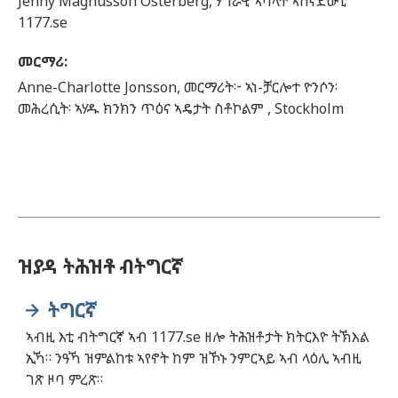
Jenny
Magnusson Österberg,
ሃገራዊ ኣባላት ኣሰናድውቲ
1177.se
መርማሪ
:
Anne-Charlotte
Jonsson,
መርማሪት፦ ኣነ-ቻርሎተ ዮንሶን፡
መሕረሲት፡ ኣሃዱ ክንክን ጥዕና ኣዴታት ስቶኮልም ,
Stockholm
ዝያዳ ትሕዝቶ ብትግርኛ
ትግርኛ
ኣብዚ እቲ ብትግርኛ ኣብ 1177.se ዘሎ ትሕዝቶታት ክትርእዮ ትኽእል
ኢኻ። ንዓኻ ዝምልከቱ ኣየኖት ከም ዝኾኑ ንምርኣይ ኣብ ላዕሊ ኣብዚ
ገጽ ዞባ ምረጽ።