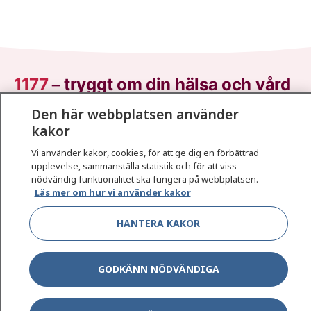
1177
–
tryggt om din hälsa och vård
Den här webbplatsen använder
På 1177.se får du råd om hälsa och information om
kakor
sjukdomar och vilka mottagningar du kan kontakta.
Logga in för att läsa din journal och göra dina
Vi använder kakor, cookies, för att ge dig en förbättrad
upplevelse, sammanställa statistik och för att viss
vårdärenden. Ring telefonnummer 1177 för
nödvändig funktionalitet ska fungera på webbplatsen.
sjukvårdsrådgivning dygnet runt.
Läs mer om hur vi använder kakor
1177 ger dig råd när du vill må bättre.
HANTERA KAKOR
GODKÄNN NÖDVÄNDIGA
Show co
1177 på flera språk