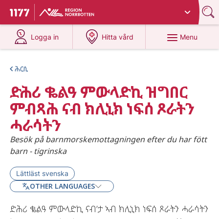
Du har valt region
Norrbotten
.
To start page for 1177
at 1177.se
at 1177.se
Menu
Logga in
Hitta vård
ሕርሲ
ድሕሪ ቈልዓ ምውላድኪ ዝግበር
ምብጻሕ ናብ ክሊኒክ ነፍሰ ጾራትን
ሓራሳትን
Besök på barnmorskemottagningen efter du har fött
barn - tigrinska
Lättläst svenska
OTHER LANGUAGES
ድሕሪ ቈልዓ ምውላድኪ ናብ’ታ ኣብ ክሊኒክ ነፍሰ ጾራትን ሓራሳትን