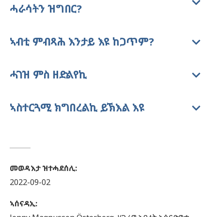
ሓራሳትን ዝግበር?
ኣብቲ ምብጻሕ እንታይ እዩ ከጋጥም?
ሓገዝ ምስ ዘድልየኪ
ኣስተርጓሚ ክግበረልኪ ይኽእል እዩ
መወዳእታ ዝተሓደሰሊ
:
2022-09-02
ኣሰናዳኢ
: