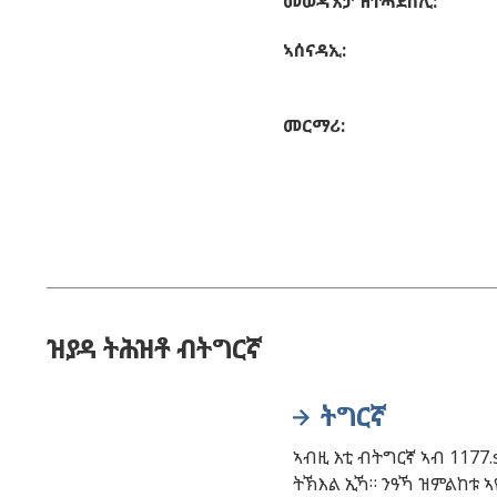
መወዳእታ ዝተሓደሰሊ
:
ኣሰናዳኢ
:
መርማሪ
:
ዝያዳ ትሕዝቶ ብትግርኛ
ትግርኛ
ኣብዚ እቲ ብትግርኛ ኣብ 1177.
ትኽእል ኢኻ። ንዓኻ ዝምልከቱ ኣ