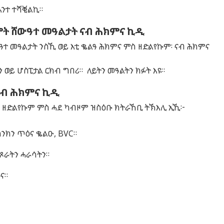
እንተ ተሻቒልኪ።
ሞት ሸውዓተ መዓልታት ናብ ሕክምና ኪዲ
ዓተ መዓልታት ንስኺ ወይ እቲ ቈልዓ ሕክምና ምስ ዘድልየኩም፡ ናብ ሕክምና
 ወይ ሆስፒታል ርክብ ግበሪ። ለይትን መዓልትን ክፉት እዩ።
ናብ ሕክምና ኪዲ
ስ ዘድልየኩም ምስ ሓደ ካብዞም ዝስዕቡ ክትራኸቢ ትኽእሊ ኢኺ፦
ክንክን ጥዕና ቈልዑ, BVC።
 ጾራትን ሓራሳትን።
ና።