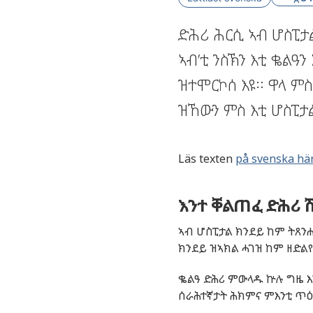
ድሕሪ ሕርሲ ኣብ ሆስፒታል
ኣብ’ቲ ንስኽን እቲ ቈልዓን
ዝተሞርኮሰ እዩ። ዋላ ም
ዝኸውን ምስ እቲ ሆስፒታ
Läs texten
på svenska hä
እንተ ቐልጠፈ ድሕሪ 
ኣብ ሆስፒታል ክንደይ ከም ትጸንሑ
ክንደይ ዝኣክል ሓገዝ ከም ዘድል
ቈልዓ ድሕሪ ምውላዱ ኵሉ ግዜ እን
ሰራሕተኛታት ሕክምና ምእንቲ ጥዕ