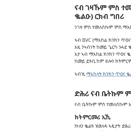
ናብ ገዛኹም ምስ ተመ
ቈልዑ) ርክብ ግበሪ
ንገዛ ምስ ተመለስኩም ምስ ማእከ
ኣብ BVC (ማእከል ክንክን ጥዕ
እዚ ንኣብነት ከመይ ጌርካ ንሓደ
እታ ኣብ ማእከል ክንክን ጥዕና ቈ
ከመይ ይዓቢ ከም ዘሎን ክትምርም
ኣብ’ዚ
ማእከላት ክንክን ጥዕና 
ድሕሪ ናብ ቤትኩም 
ናብ ቤትኩም ምስ ተመለስኩም እቲ
ክትምርመሪ ኢኺ
ኵለን ቈልዓ ዝወለዳ ኣዴታት ድሕሪ