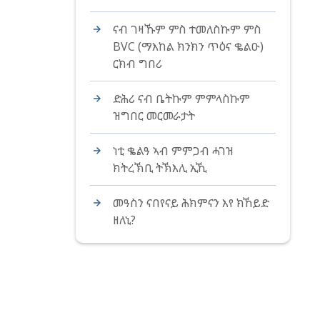
ናብ ገዛኹም ምስ ተመለስኩም ምስ
BVC (ማእከል ክንክን ጥዕና ቈልዑ)
ርክብ ግበሪ
ድሕሪ ናብ ቤትኩም ምምላስኩም
ዝግበር መርመራታት
ነቲ ቈልዓ ኣብ ምምጋብ ሓገዝ
ክትረኽቢ ትኽእሊ ኢኺ
መዓስን ናበየናይ ሕክምናን እየ ክኸይድ
ዘለኒ?