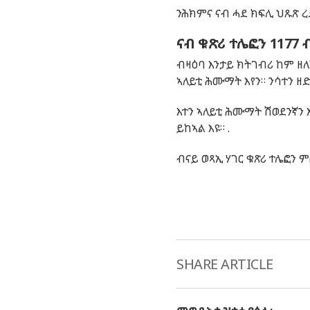
ንሕክምና ናብ ሓደ ክፍሊ ህጹጽ 
ናብ ቁጽሪ ተሌፎን 1177
ብዛዕባ እንታይ ክትገብሪ ከም ዘለ
ኣለይቲ ሕሙማት እየን። ንሳተን ዘ
እተን ኣለይቲ ሕሙማት ሽወደንኛን 
ይከኣል እዩ። .
ብናይ ወጻኢ ሃገር ቁጽሪ ተሌፎን ም
SHARE ARTICLE