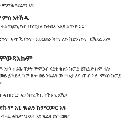
 ምጽናሕ የድልየን እዩ።
 ምስ እትኸዱ
 ቀልጢፍኪ ካብ ሆስፒታል ክትወጺ ኣዚዩ ልሙድ እዩ።
ም እንተ ዄንኩም፡ ንመርመራ ክትምለሱ ከድልየኩም ይኽእል እዩ።
ል ምውጻእኩም
፡ እተን ሰራሕተኛታት ምምጋብ ናይቲ ቈልዓ ከመይ ይኸይድ ከም ዘሎ
ከመይ ይኸይድ ከም ዘሎ ወይ ንቈልዓ መተካእታ ጸባ ጡብ ኣደ ምሃብ ከመይ
ል።
ት ሓገዝን ደገፍን ክትረኽቢ ትኽእሊ ኢኺ።
ኩም እቲ ቈልዓ ክምርመር እዩ
ሓደ ሓኪም ህጻናት እቲ ቈልዓ ይምርመር።