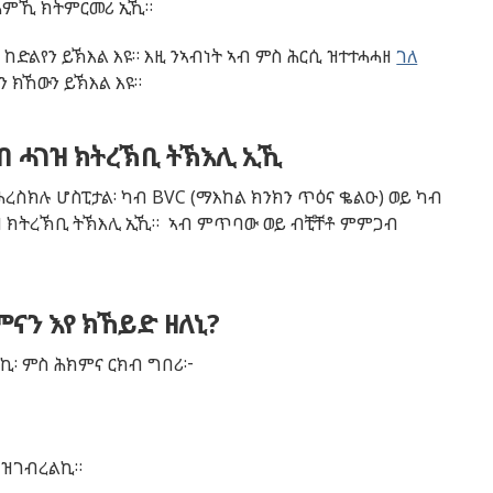
ሕምኺ ክትምርመሪ ኢኺ።
ከድልየን ይኽእል እዩ። እዚ ንኣብነት ኣብ ምስ ሕርሲ ዝተተሓሓዘ
ገለ
 ክኸውን ይኽእል እዩ።
ብ ሓገዝ ክትረኽቢ ትኽእሊ ኢኺ
ረስክሉ ሆስፒታል፡ ካብ BVC (ማእከል ክንክን ጥዕና ቈልዑ) ወይ ካብ
ገዝ ክትረኽቢ ትኽእሊ ኢኺ። ኣብ ምጥባው ወይ ብቺቸቶ ምምጋብ
ናን እየ ክኸይድ ዘለኒ?
ኪ፡ ምስ ሕክምና ርክብ ግበሪ፦
 ዝገብረልኪ።