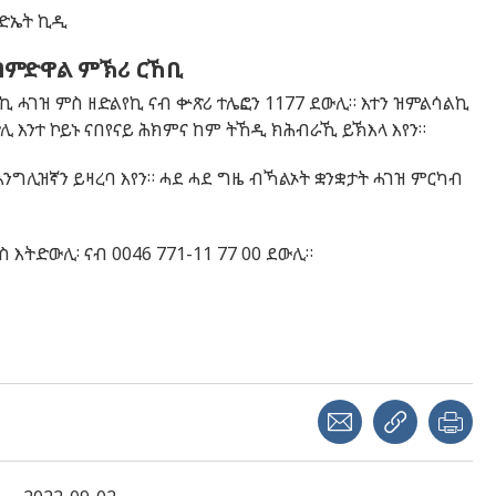
ረድኤት ኪዲ
 ብምድዋል ምኽሪ ርኸቢ
ኪ ሓገዝ ምስ ዘድልየኪ ናብ ቍጽሪ ተሌፎን 1177 ደውሊ። እተን ዝምልሳልኪ
ድሊ እንተ ኮይኑ ናበየናይ ሕክምና ከም ትኸዲ ክሕብራኺ ይኽእላ እየን።
እንግሊዝኛን ይዛረባ እየን። ሓደ ሓደ ግዜ ብኻልኦት ቋንቋታት ሓገዝ ምርካብ
ስ እትድውሊ፡ ናብ 0046 771-11 77 00 ደውሊ።
Share with a friend
Copy link
Pri