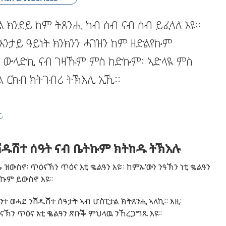
 ክንደይ ከም ትጸንሒ ካብ ሰብ ናብ ሰብ ይፈላለ እዩ።
 እንታይ ዓይነት ክንክንን ሓገዝን ከም ዘድልየኩም
ስ ውላድኪ ናብ ገዛኹም ምስ ከድኩም፡ ኣድላዪ ምስ
ል ርክብ ክትገብሪ ትኽእሊ ኢኺ።
r
.
ሽዱሽተ ሰዓት ናብ ቤትኩም ክትከዱ ትኽእሉ
 ዝውስኖ፡ ጥዕናኽን ጥዕና እቲ ቈልዓን እዩ። ከምኡ’ውን ንዓኽን ነቲ ቈልዓን
የኩም ይውስኖ እዩ።
ተ ወሓደ ንሽዱሽተ ሰዓታት ኣብ ሆስፒታል ክትጸንሒ ኣለኪ። እዚ፡
ናኽን ጥዕና እቲ ቈልዓን ጽቡቕ ምህላዉ ንኸረጋግጹ እዩ።