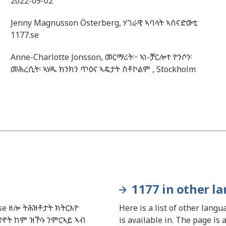
2022-09-02
Jenny
Magnusson Österberg,
ሃገራዊ ኣባላት ኣሰናድውቲ
1177.se
Anne-Charlotte
Jonsson,
መርማሪት፦ ኣነ-ቻርሎተ ዮንሶን፡
መሕረሲት፡ ኣሃዱ ክንክን ጥዕና ኣዴታት ስቶኮልም ,
Stockholm
1177 in other l
se ዘሎ ትሕዝቶታት ክትርእዮ
Here is a list of other lang
የኖት ከም ዝኾኑ ንምርኣይ ኣብ
is available in. The page is 