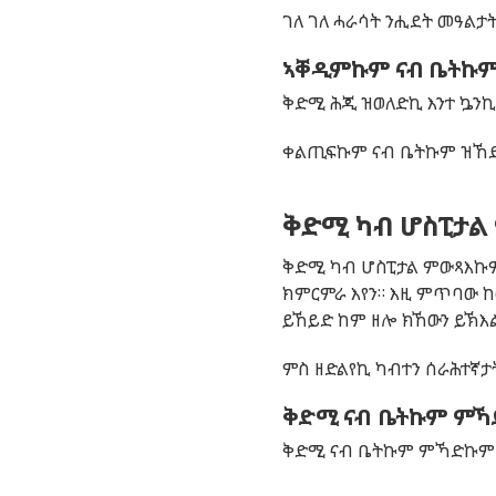
ገለ ገለ ሓራሳት ንሒደት መዓልታት
ኣቐዲምኩም ናብ ቤትኩም
ቅድሚ ሕጂ ዝወለድኪ እንተ ኴንኪ
ቀልጢፍኩም ናብ ቤትኩም ዝኸድኩ
ቅድሚ ካብ ሆስፒታ
ቅድሚ ካብ ሆስፒታል ምውጻእኩም
ክምርምራ እየን። እዚ ምጥባው 
ይኸይድ ከም ዘሎ ክኸውን ይኽእ
ምስ ዘድልየኪ ካብተን ሰራሕተኛታ
ቅድሚ ናብ ቤትኩም ምኻድ
ቅድሚ ናብ ቤትኩም ምኻድኩም ብ