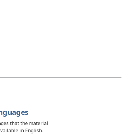
anguages
uages that the material
available in English.