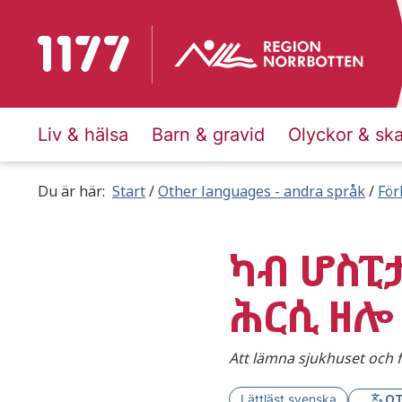
To start page for 1177
Liv & hälsa
Barn & gravid
Olyckor & sk
Du är här:
Start
Other languages - andra språk
För
ካብ ሆስፒ
ሕርሲ ዘሎ
Att lämna sjukhuset och fö
OT
Lättläst svenska