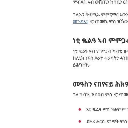
ምብጻሕ ኣብ ውሽጢን ከባቢን ር
ገሊኤን ቅድሚኡ ምምርማር እውን 
መጉዳእቲ
ዘጋጠመኪ ምስ ዝኸውን
ነቲ ቈልዓ ኣብ ምምጋ
ነቲ ቈልዓ ኣብ ምምጋብ ካብቲ ዝሓ
ክሊኒክ ነፍሰ ጾራት ሓራሳትን ሓ
ይሕግዙኺ።
መዓስን ናበየናይ ሕክም
ገለ ካብ’ዚ ዝስዕብ ምስ ዘጋጥመ
እቲ ቈልዓ ምስ ዝሓምም።
ድሕሪ ሕርሲ ጸገማት ምስ