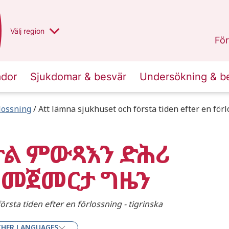
Du har valt region
Välj
en annan
region
Norrbotten
.
För
ador
Sjukdomar & besvär
Undersökning & b
lossning
Att lämna sjukhuset och första tiden efter en förl
ታል ምውጻእን ድሕሪ
 መጀመርታ ግዜን
rsta tiden efter en förlossning - tigrinska
HER LANGUAGES