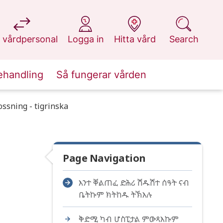
at 1177.se
at 1177.se
at 1177.se
at 1177.se
 vårdpersonal
Logga in
Hitta vård
Search
ehandling
Så fungerar vården
ossning - tigrinska
Page Navigation
እንተ ቐልጠፈ ድሕሪ ሽዱሽተ ሰዓት ናብ
ቤትኩም ክትከዱ ትኽእሉ
ቅድሚ ካብ ሆስፒታል ምውጻእኩም