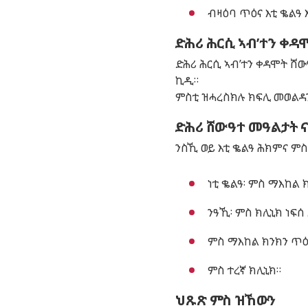
ብዛዕባ ጥዕና እቲ ቈልዓ 
ድሕሪ ሕርሲ ኣብ’ተን ቀዳ
ድሕሪ ሕርሲ ኣብ’ተን ቀዳሞት ሸው
ኪዲ።
ምስቲ ዝሓረስክሉ ክፍሊ መወልዳን
ድሕሪ ሸውዓተ መዓልታት 
ንስኺ ወይ እቲ ቈልዓ ሕክምና ም
ነቲ ቈልዓ፡ ምስ ማእከል 
ንዓኺ፡ ምስ ክሊኒክ ነፍሰ
ምስ ማእከል ክንክን ጥዕ
ምስ ተረኛ ክሊኒክ።
ህጹጽ ምስ ዝኸውን