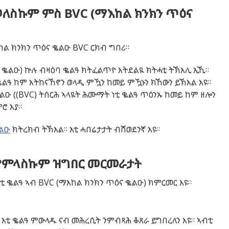
ለስኩም ምስ BVC (ማእከል ክንክን ጥዕና
ል ክንክን ጥዕና ቈልዑ BVC ርክብ ግበሪ።
ና ቈልዑ) ኵሉ ብዛዕባ ቈልዓ ክትፈልጥዮ እትደልዪ ክትሓቲ ትኽእሊ ኢኺ።
 ቈልዓ ከም እትከናኸኖን ወላዲ ምዃን ከመይ ምዃኑን ክኸውን ይኽእል እዩ።
ልዑ ((BVC) ትሰርሕ ኣላዪት ሕሙማት ነቲ ቈልዓ ጥዕንኡ ከመይ ከም ዘሎን
ሮ እያ።
ቈልዑ
ክትረክብ ትኽእል። እቲ ሓበሬታታት ብሽወደንኛ እዩ።
ምምላስኩም ዝግበር መርመራታት
 ቈልዓ ኣብ BVC (ማእከል ክንክን ጥዕና ቈልዑ) ክምርመር እዩ።
 እቲ ቈልዓ ምውላዱ ናብ መሕረሲት ንምብጻሕ ቆጸራ ይግበረለን እዩ። ኣብቲ