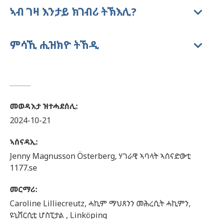
ኣብ ገዛ እንታይ ክገብሪ ትኽእሊ?
ምሳኺ ሒዝክዮ ትኸዲ
መወዳእታ ዝተሓደሰሊ
:
2024-10-21
ኣሰናዳኢ
:
Jenny
Magnusson Österberg,
ሃገራዊ ኣባላት ኣሰናድውቲ
1177.se
መርማሪ
:
Caroline
Lilliecreutz,
ሓኪም ማህጸንን መሕረሲት ሓኪምን,
ዩኒቨርሲቲ ሆስፒታል ,
Linköping