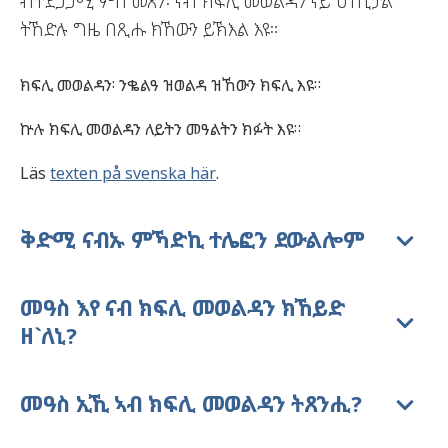
ብተደጋጋሚ ምስ መጸን፡ ናብ ክፍሊ መወልዳን ናይ ሆስፒታል
ትኸድሉ ግዜ በጺሑ ክኸውን ይኽእል እዩ።
ክፍሊ መወልዳን፡ ንቈልዓ ዝወልዳ ዝኸውን ክፍሊ እዩ።
ኵሉ ክፍሊ መወልዳን ለይትን መዓልትን ክፉት እዩ።
Läs
texten på svenska här
.
ቅድሚ ናብኡ ምኻድኪ ተሌፎን ደውልሎም
መዓስ እየ ናብ ክፍሊ መወልዳን ክኸይድ
ዘ`ለኒ?
መዓስ ኢኺ ኣብ ክፍሊ መወልዳን ትጸንሒ?