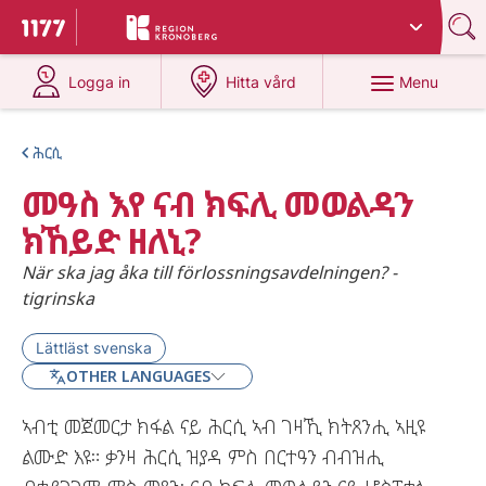
Du har valt region
Kronoberg
.
To start page for 1177
at 1177.se
at 1177.se
Menu
Logga in
Hitta vård
ሕርሲ
መዓስ እየ ናብ ክፍሊ መወልዳን
ክኸይድ ዘለኒ?
När ska jag åka till förlossningsavdelningen? -
tigrinska
Lättläst svenska
OTHER LANGUAGES
ኣብቲ መጀመርታ ክፋል ናይ ሕርሲ ኣብ ገዛኺ ክትጸንሒ ኣዚዩ
ልሙድ እዩ። ቃንዛ ሕርሲ ዝያዳ ምስ በርተዓን ብብዝሒ