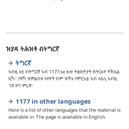
ዝያዳ ትሕዝቶ ብትግርኛ
ትግርኛ
ኣብዚ እቲ ብትግርኛ ኣብ 1177.se ዘሎ ትሕዝቶታት ክትርእዮ ትኽእል
ኢኻ። ንዓኻ ዝምልከቱ ኣየኖት ከም ዝኾኑ ንምርኣይ ኣብ ላዕሊ ኣብዚ
ገጽ ዞባ ምረጽ።
1177 in other languages
Here is a list of other languages that the material is
available in. The page is available in English.