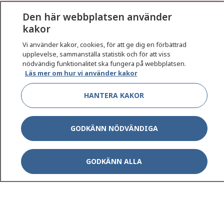
1177
–
tryggt om din hälsa och vård
Den här webbplatsen använder
kakor
På 1177.se får du råd om hälsa och information om
sjukdomar och vilka mottagningar du kan kontakta.
Vi använder kakor, cookies, för att ge dig en förbättrad
upplevelse, sammanställa statistik och för att viss
Logga in för att läsa din journal och göra dina
nödvändig funktionalitet ska fungera på webbplatsen.
vårdärenden. Ring telefonnummer 1177 för
Läs mer om hur vi använder kakor
sjukvårdsrådgivning dygnet runt.
1177 ger dig råd när du vill må bättre.
HANTERA KAKOR
GODKÄNN NÖDVÄNDIGA
Show co
1177 på flera språk
GODKÄNN ALLA
Show co
Om 1177
Show co
Kontakt