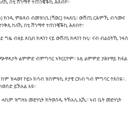
ከለኺ
በቲ
ሽጎማኖ
ተጠንቒቕኪ
ሕጸብዮ
።
ካ
)
ክንዲ
ምሕጻብ
ብመዝነቢ
(
ሻወር
)
ተሓጸቢ
።
ውሽጢ
ርሕምኺ
ብሳሙና
ተንቅጺ
ከለኺ
በቲ
ሽጎማኖ
ተጠንቒቕኪ
ሕጸብዮ
።
ሓደ
ግዜ
ብዘይ
ጸቢብ
ክዳንን
ናይ
ውሽጢ
ክዳንን
ኩኒ
።
ናብ
ብልዕትኺ
ንፋስ
ጭዋዳታት
ልምምድ
ብምግባር
ኣትርርዮም
።
እዚ
ልምምድ
ታሕተዋይ
ክፋል
ከም
ዝሓወየ
ኮይኑ
ክሳብ
ዝስምዓኪ
ጾታዊ
ርክብ
ካብ
ምግባር
ተጸበዪ
።
.
ክወስድ
ይኽእል
እዩ
።
ዝ
ሓኪም
ዝግዛእ
መድሃኒት
ክትወስዲ
ትኽእሊ
ኢኺ
።
ኣብ
ቤት
መድሃኒት