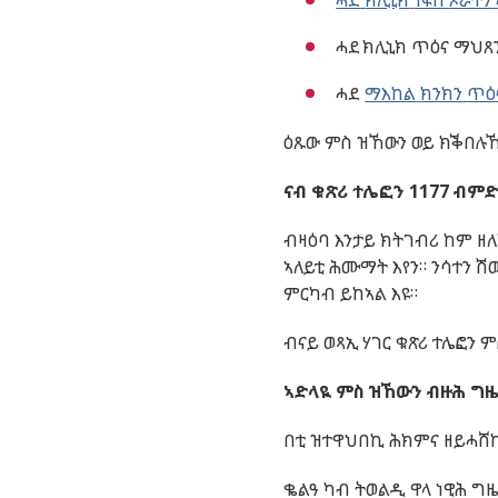
ሓደ
ክሊኒክ
ነፍሰ
ጾራትን
ሓደ
ክሊኒክ
ጥዕና
ማህጸ
ሓደ
ማእከል
ክንክን
ጥዕ
ዕጹው
ምስ
ዝኸውን
ወይ
ክቕበሉ
ናብ
ቁጽሪ
ተሌፎን
1177
ብምድ
ብዛዕባ
እንታይ
ክትገብሪ
ከም
ዘ
ኣለይቲ
ሕሙማት
እየን
።
ንሳተን
ሽወ
ምርካብ
ይከኣል
እዩ
።
ብናይ
ወጻኢ
ሃገር
ቁጽሪ
ተሌፎን
ም
ኣድላዪ
ምስ
ዝኸውን
ብዙሕ
ግ
በቲ
ዝተዋህበኪ
ሕክምና
ዘይሓሸ
ቈልዓ
ካብ
ትወልዲ
ዋላ
ነዊሕ
ግ