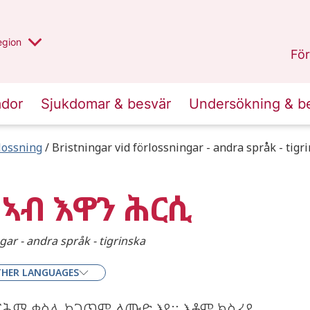
r valt region
n annan
egion
Kronoberg
.
För
ador
Sjukdomar & besvär
Undersökning & b
lossning
Bristningar vid förlossningar - andra språk - tigr
 ኣብ እዋን ሕርሲ
gar - andra språk - tigrinska
HER LANGUAGES
ርሕሚ ቁስሊ ከጋጥም ልሙድ እዩ። እቶም ክስፈዩ