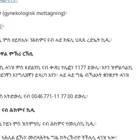
ሓራሳትን
።
ን
(
gynekologisk mottagning
)
።
ና
።
ኺ
ምስ
ዘይክእሉ
፡
ንሕክምና
ናብ
ሓደ
ክፍሊ
ህጹጹ
ረድኤት
ኪዲ
።
ዋል
ምኽሪ
ርኸቢ
ለኪ
ሓገዝ
ምስ
ዘድልየኪ
ናብ
ቍጽሪ
ተሌፎን
1177
ደውሊ
።
እተን
ዝምልሳልኪ
ደንኛን
እንግሊዝኛን
ይዛረባ
እየን
።
ሓደ
ሓደ
ግዜ
ብኻልኦት
ቋንቋታት
ሓገዝ
ስ
እትድውሊ
፡
ናብ
0046 771-11 77 00
ደውሊ
።
ዜ
ናብ
ሕክምና
ኪዲ
ኪ
ኮይኑ
ምስ
ዝስምዓኪ
፡
ናብ
ሕክምና
ተመሊስኪ
ኪዲ
።
ዜ
ኣሕሊፉ
ይኹን
፡
መብዛሕትኡ
ግዜ
ክትረኽብዮ
ትኽእሊ
ሓገዝ
ኣሎ
።