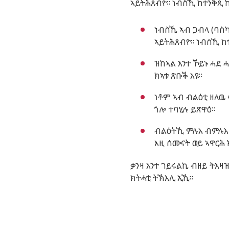
ኣይትሕጸብዮ
።
ነብስኺ
ከተንቅጺ
ነብስኺ
ኣብ
ጋብላ
(
ባስ
ኣይትሕጸብዮ
።
ነብስኺ
ከ
ዝከኣል
እንተ
ኾይኑ
ሓደ
ክኣቱ
ጽቡቕ
እዩ
።
ነቶም
ኣብ
ብልዕቲ
ዘለዉ
ጎሎ
ተባሂሉ
ይጽዋዕ
።
ብልዕትኺ
ምሉእ
ብምሉእ
እዚ
ሰሙናት
ወይ
ኣዋርሕ
ቃንዛ
እንተ
ገይሩልኪ
ብዘይ
ትእዛ
ክትሓቲ
ትኽእሊ
ኢኺ
።