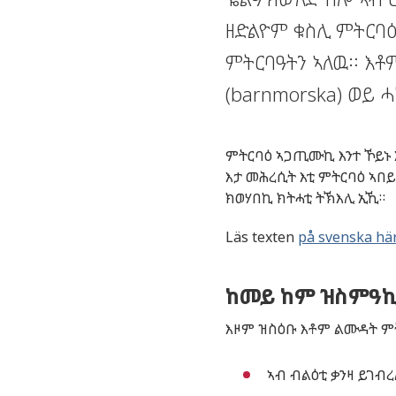
ዘድልዮም ቁስሊ ምትርባዕ
ምትርባዓትን ኣለዉ። እቶ
(barnmorska) ወይ
ምትርባዕ
ኣጋጢሙኪ
እንተ
ኾይኑ
እታ
መሕረሲት
እቲ
ምትርባዕ
ኣበ
ክወሃበኪ
ክትሓቲ
ትኽእሊ
ኢኺ
።
Läs texten
på svenska här
ከመይ ከም ዝስምዓ
እዞም
ዝስዕቡ
እቶም
ልሙዳት
ም
ኣብ
ብልዕቲ
ቃንዛ
ይገብ