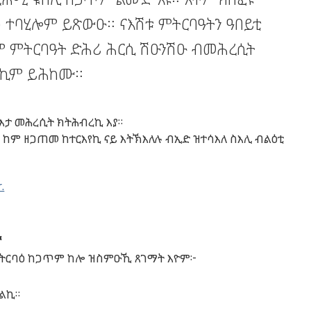
 ተባሂሎም ይጽውዑ። ናእሽቱ ምትርባዓትን ዓበይቲ
ም ምትርባዓት ድሕሪ ሕርሲ ሽዑንሽዑ ብመሕረሲት
 ሓኪም ይሕከሙ።
እታ
መሕረሲት
ክትሕብረኪ
እያ
።
ይ
ከም
ዘጋጠመ
ከተርእየኪ
ናይ
እትኽእለሉ
ብኢድ
ዝተሳእለ
ስእሊ
ብልዕቲ
.
ኪ
ትርባዕ
ከጋጥም
ከሎ
ዝስምዑኺ
ጸገማት
እዮም
፦
ረልኪ
።