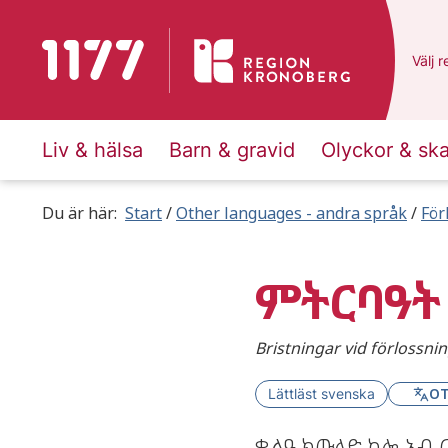
To start page for 1177
Du ha
Välj
e
r
Liv & hälsa
Barn & gravid
Olyckor & sk
Du är här:
Start
Other languages - andra språk
För
ምትርባዓት
Bristningar vid förlossnin
OT
Lättläst svenska
ቈልዓ ክውለድ ከሎ ኣብ 