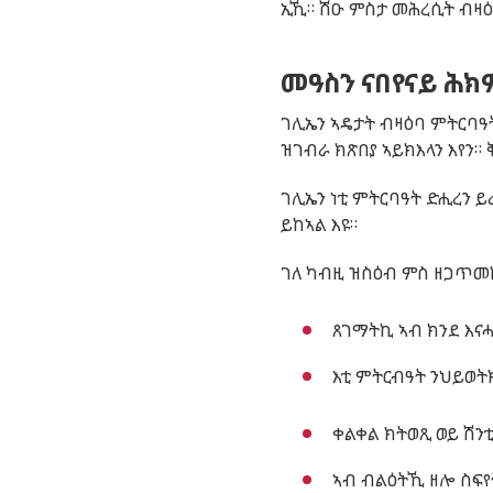
ኢኺ
።
ሽዑ
ምስታ
መሕረሲት
ብዛ
መዓስን ናበየናይ ሕክም
ገሊኤን
ኣዴታት
ብዛዕባ
ምትርባዓ
ዝገብራ
ክጽበያ
ኣይክእላን
እየን
።
ገሊኤን
ነቲ
ምትርባዓት
ድሒረን
ይ
ይከኣል
እዩ
።
ገለ
ካብዚ
ዝስዕብ
ምስ
ዘጋጥመ
ጸገማትኪ
ኣብ
ክንደ
እና
እቲ
ምትርብዓት
ንህይወት
ቀልቀል
ክትወጺ
ወይ
ሽን
ኣብ
ብልዕትኺ
ዘሎ
ስፍየ