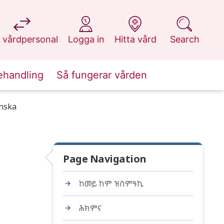
at 1177.se
at 1177.se
at 1177.se
at 1177.se
 vårdpersonal
Logga in
Hitta vård
Search
ehandling
Så fungerar vården
inska
Page Navigation
ከመይ ከም ዝስምዓኪ
ሕክምና