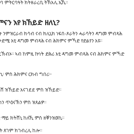
ዕባ
ምትርባዓት
ክትዘራረቢ
ትኽእሊ
ኢኺ
።
ናን እየ ክኸይድ ዘለኒ?
ት
ንምዝርራብ
ክሳብ
ናብ
ክሊኒክ
ነፍሰ-ጾራትን
ሓራሳትን
ዳግመ
ምብጻሕ
ቅድሚ
እቲ
ዳግመ
ምብጻሕ
ናብ
ሕክምና
ምኻድ
የድልየን
እዩ
።
ረኽብኦ
።
ኣብ
ከምዚ
ኵነት
ድሕሪ
እቲ
ዳግመ
ምብጻሕ
ናብ
ሕክምና
ምኻድ
ኪ
፡
ምስ
ሕክምና
ርክብ
ግበሪ
፦
ሓሸ
ዝኸይድ
እናገደደ
ምስ
ዝኸይድ
።
ክን
ጥዕናኽን
ምስ
ዝጸልዎ
።
ቲ
ማይ
ክትሸኒ
ከለኺ
ምስ
ዘቐንዝወኪ
።
ት
ጸገም
ክገብረሊ
ከሎ
።