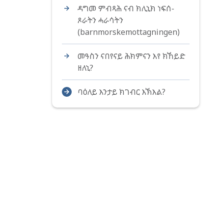
ዳግመ ምብጻሕ ናብ ክሊኒክ ነፍሰ-
ጾራትን ሓራሳትን
(barnmorskemottagningen)
መዓስን ናበየናይ ሕክምናን እየ ክኸይድ
ዘለኒ?
ባዕለይ እንታይ ክገብር እኽእል?