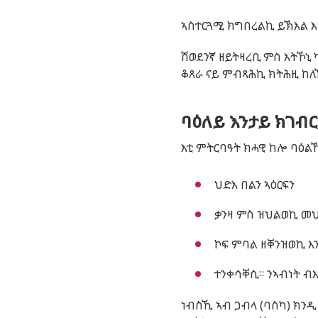
ኣስተርጓሚ
ክግበረልኪ
ይኽእል
እ
ሽወደንኛ
ዘይትዛረቢ
ምስ
እትኾኒ
ቆጸራ
ናይ
ምብጻሕኪ
ክትሕዚ
ከለ
ባዕለይ እንታይ ክገብር
እቲ
ምትርባዓት
ክሓዊ
ከሎ
ባዕል
ህድእ
በልን
ኣዕርፍን
ቃንዛ
ምስ
ዝህልወኪ
መ
ኮፍ
ምባል
ዘቐንዝወኪ
እ
ተንቀሳቐሲ
።
ንኣብነት
ብ
ነብስኺ
ኣብ
ጋብላ
(
ባስካ
)
ክንዲ