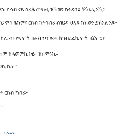
ይኑ
፡
ክሳብ
ናይ
ስራሕ
መዓልቲ
ዝኸውን
ክትጽበዪ
ትኽእሊ
ኢኺ
።
ኪ
፡
ምስ
ሕክምና
ርክብ
ክትገብሪ
ብዝያዳ
ህጹጹ
ክኸውን
ይኽእል
እዩ
፦
ቁስሊ
ብዝያዳ
ምስ
ዝሓብጥን
ቃንዛ
ክገብረልኪ
ምስ
ዝጅምርን
።
ከም
ዝሓመምኪ
ኮይኑ
ዝስምዓኪ
።
መኪ
ከሎ
።
ካት
ርክብ
ግበሪ
፦
ን
።