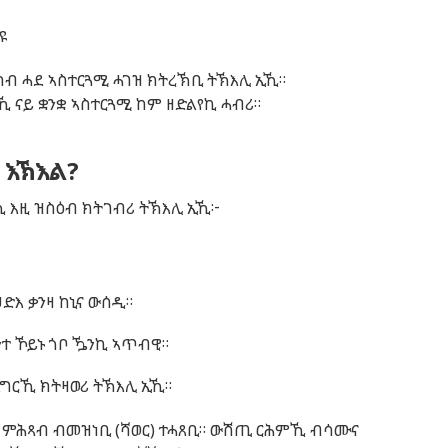
ዩ
ካብ
ሓደ
ኣስተርጓሚ
ሓገዝ
ክትረኽቢ
ትኽእሊ
ኢኺ
።
ኺ
ናይ
ቋንቋ
ኣስተርጓሚ
ከም
ዘድልየኪ
ሓብሪ
።
 እኽእል?
ኺ
እዚ
ዝስዕብ
ክትገብሪ
ትኽእሊ
ኢኺ
፦
ህድእ
ቃንዛ
ከኒና
ውሰዲ
።
ንተ
ኾይኑ
ጎቦ
ዄንኪ
ኣጥብዊ
።
እግርኺ
ክትዛወሪ
ትኽእሊ
ኢኺ
።
ምሕጻብ
ብመዝነቢ
(
ሻወር
)
ተሓጸቢ
።
ውሽጢ
ርሕምኺ
ብሳሙና