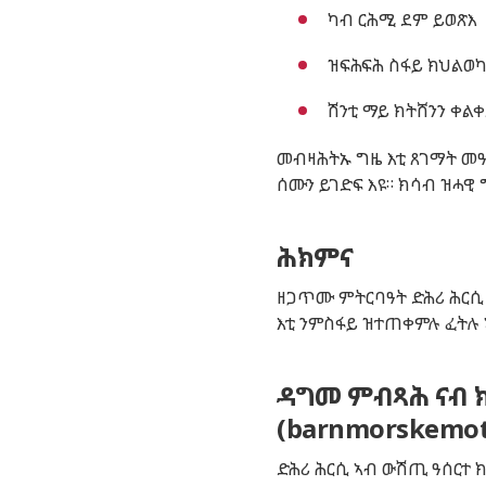
ካብ
ርሕሚ
ደም
ይወጽእ
ዝፍሕፍሕ
ስፋይ
ክህልወ
ሽንቲ
ማይ
ክትሸንን
ቀልቀ
መብዛሕትኡ
ግዜ
እቲ
ጸገማት
መዓ
ሰሙን
ይገድፍ
እዩ
።
ክሳብ
ዝሓዊ
ሕክምና
ዘጋጥሙ
ምትርባዓት
ድሕሪ
ሕርሲ
እቲ
ንምስፋይ
ዝ
ተጠ
ቀም
ሉ
ፈትሉ
ዳግመ ምብጻሕ ናብ ክ
(barnmorskemot
ድሕሪ
ሕርሲ
ኣብ
ውሽጢ
ዓሰርተ