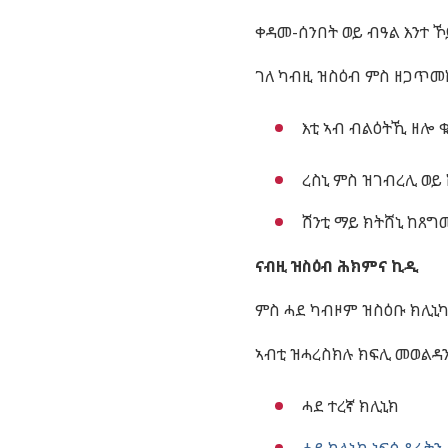
ቀዳመ-ሰንበት
ወይ
ብዓል
እንተ
ኾ
ገለ
ካብዚ
ዝስዕብ
ምስ
ዘጋጥመ
እቲ
ኣብ
ብልዕትኺ
ዘሎ
ረስኒ
ምስ
ዝገብረሊ
ወይ
ሽንቲ
ማይ
ክትሸኒ
ከጸግ
ናብዚ
ዝስዕብ
ሕክምና
ኪዲ
ምስ
ሓደ
ካብዞም
ዝስዕቡ
ክሊኒ
ኣብቲ
ዝሓረስክሉ
ክፍሊ
መወልዳ
ሓደ
ተረኛ
ክሊኒክ