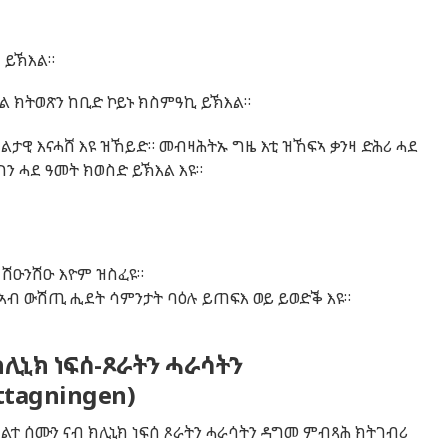
ካ
ይኽእል
።
ል
ክትወጽን
ከቢድ
ኮይኑ
ክስምዓኪ
ይኽእል
።
ልታዊ
እናሓሸ
እዩ
ዝኸይድ
።
መብዛሕትኡ
ግዜ
እቲ
ዝኸፍኣ
ቃንዛ
ድሕሪ
ሓደ
ግን
ሓደ
ዓመት
ክወስድ
ይኽእል
እዩ
።
ሽዑንሽዑ
እ
ዮም
ዝስፈ
ዩ
።
ኣብ
ውሽጢ
ሒደት
ሳምንታት
ባዕሉ
ይጠፍእ
ወይ
ይወድቕ
እዩ
።
ሊኒክ ነፍሰ-ጾራትን ሓራሳትን
tagningen)
ክልተ
ሰሙን
ናብ
ክሊኒክ
ነፍሰ
ጾራትን
ሓራሳትን
ዳግመ
ምብጻሕ
ክትገብሪ