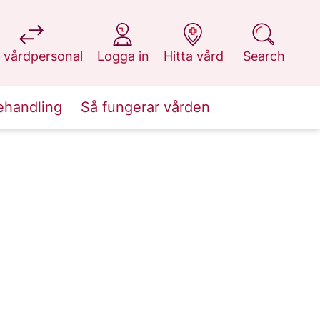
at 1177.se
at 1177.se
at 1177.se
at 1177.se
 vårdpersonal
Logga in
Hitta vård
Search
ehandling
Så fungerar vården