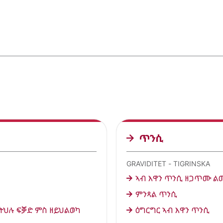
ጥንሲ
GRAVIDITET - TIGRINSKA
ኣብ እዋን ጥንሲ ዘጋጥሙ ል
ምንጻል ጥንሲ
ኽትህሉ ፍቓድ ምስ ዘይህልወካ
ዕግርግር ኣብ እዋን ጥንሲ