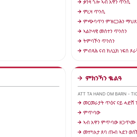
ቃንዛ ጎሎ ኣብ እዋን ጥንሲ
ምረዛ ጥንሲ
ምጭባጥን ምዝርጋሕን ማህጸን
ኣልኮላዊ መስተን ጥንስን
ትምባኾን ጥንስን
ምብጻሕ ናብ ክሊኒክ ነፍሰ ጾራ
ምክንኻን ቈልዓ
ATT TA HAND OM BARN - TI
መርመራታት ጥዕና ናይ ሓድሽ 
ምጥባው
ኣብ እዋን ምጥባው ዘጋጥሙ
መተካእታ ጸባ ጡብ ኣደን ወሰኽ 