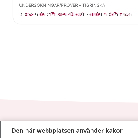
UNDERSÖKNINGAR/PROVER - TIGRINSKA
ዕላል ጥዕና ንዓኻ ንወዲ 40 ዓመት - ብዛዕባ ጥዕናኻ ተዛረብ
1177
–
tryggt om din hälsa och vård
Den här webbplatsen använder kakor