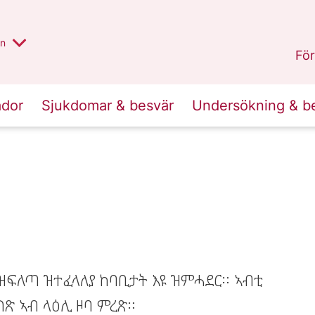
alt region
nnan
on
Gävleborg
.
För
ador
Sjukdomar & besvär
Undersökning & b
ብዝፍለጣ ዝተፈላለያ ከባቢታት እዩ ዝምሓደር። ኣብቲ
ገጽ ኣብ ላዕሊ ዞባ ምረጽ።