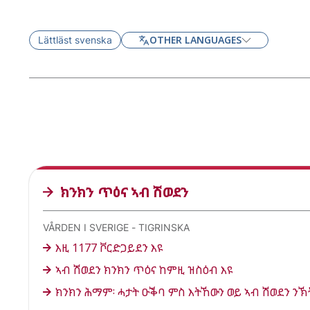
OTHER LANGUAGES
Lättläst svenska
ክንክን ጥዕና ኣብ ሽወደን
VÅRDEN I SVERIGE - TIGRINSKA
እዚ 1177 ቮርድጋይደን እዩ
ኣብ ሽወደን ክንክን ጥዕና ከምዚ ዝስዕብ እዩ
ክንክን ሕማም፡ ሓታት ዑቕባ ምስ እትኸውን ወይ ኣብ ሽወደን ን