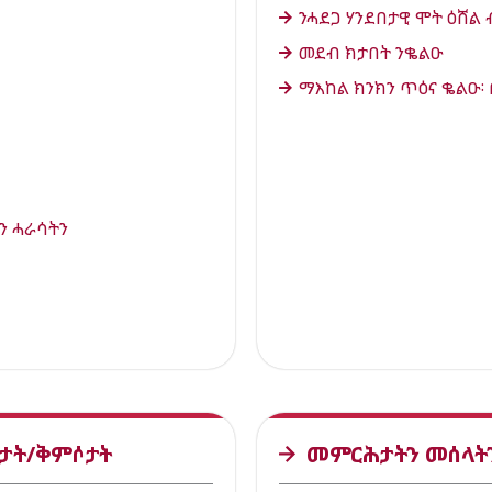
ንሓደጋ ሃንደበታዊ ሞት ዕሸል
መደብ ክታበት ንቈልዑ
ማእከል ክንክን ጥዕና ቈልዑ፡ በ
ን ሓራሳትን
ራታት/ቅምሶታት
መምርሕታትን መሰላት