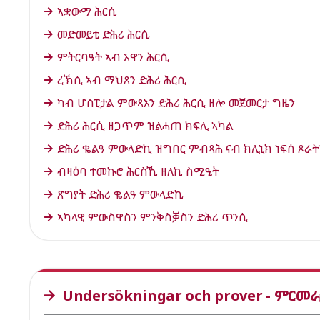
ኣቋውማ ሕርሲ
መድመይቲ ድሕሪ ሕርሲ
ምትርባዓት ኣብ እዋን ሕርሲ
ረኽሲ ኣብ ማህጸን ድሕሪ ሕርሲ
ካብ ሆስፒታል ምውጻእን ድሕሪ ሕርሲ ዘሎ መጀመርታ ግዜን
ድሕሪ ሕርሲ ዘጋጥም ዝልሓጠ ክፍሊ ኣካል
ድሕሪ ቈልዓ ምውላድኪ ዝግበር ምብጻሕ ናብ ክሊኒክ ነፍሰ ጾራት
ብዛዕባ ተመኩሮ ሕርስኺ ዘለኪ ስሚዒት
ጽግያት ድሕሪ ቈልዓ ምውላድኪ
ኣካላዊ ምውስዋስን ምንቅስቓስን ድሕሪ ጥንሲ
Undersökningar och prover - ምርመ