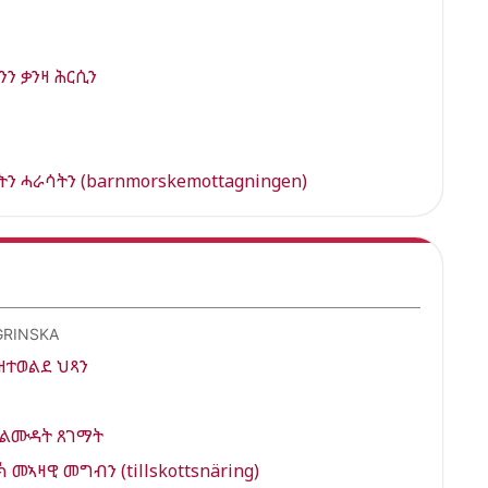
ን ቃንዛ ሕርሲን
ትን ሓራሳትን (barnmorskemottagningen)
GRINSKA
ዝተወልደ ህጻን
 ልሙዳት ጸገማት
መኣዛዊ መግብን (tillskottsnäring)