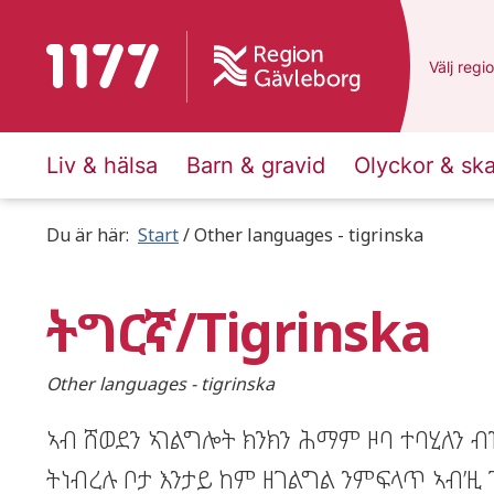
To start page for 1177
Du har v
Välj
en a
regi
Liv & hälsa
Barn & gravid
Olyckor & sk
Du är här:
Start
Other languages - tigrinska
ትግርኛ/Tigrinska
Other languages - tigrinska
ኣብ ሸወደን ኣገልግሎት ክንክን ሕማም ዞባ ተባሂለን 
ትነብረሉ ቦታ እንታይ ከም ዘገልግል ንምፍላጥ ኣብ’ዚ 