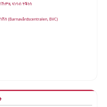
 ብኸምዚ ኣገባብ ትቕንስ
ቨሰ (Barnavårdscentralen, BVC)
ን