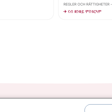
REGLER OCH RÄTTIGHETER -
ናብ ቋንቋይ ምስቱርጓም