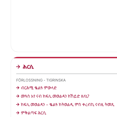
ሕርሲ
FÖRLOSSNING - TIGRINSKA
ብርሕሚ ቈልዓ ምውላድ
መዓስ እየ ናብ ክፍሊ መወልዳን ክኸይድ ዘለኒ?
ክፍሊ መወልዳን – ቈልዓ ክትወልዲ ምስ ቀረብኪ ናብዚ ትመጺ
ምቅልጣፍ ሕርሲ