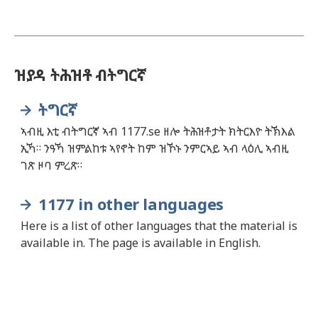
ዝያዳ ትሕዝቶ ብትግርኛ
ትግርኛ
ኣብዚ እቲ ብትግርኛ ኣብ 1177.se ዘሎ ትሕዝቶታት ክትርእዮ ትኽእል
ኢኻ። ንዓኻ ዝምልከቱ ኣየኖት ከም ዝኾኑ ንምርኣይ ኣብ ላዕሊ ኣብዚ
ገጽ ዞባ ምረጽ።
1177 in other languages
Here is a list of other languages that the material is
available in. The page is available in English.