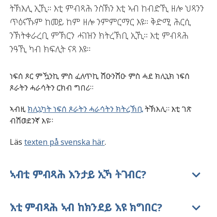
ትኽእሊ ኢኺ። እቲ ምብጻሕ ንስኽን እቲ ኣብ ከብድኺ ዘሎ ህጻንን
ጥዕናኹም ከመይ ከም ዘሎ ንምምርማር እዩ። ቅድሚ ሕርሲ
ንኽትቀራረቢ ምኽርን ሓገዝን ክትረኽቢ ኢኺ። እቲ ምብጻሕ
ንዓኺ ካብ ክፍሊት ናጻ እዩ።
ነፍሰ ጾር ምዃንኪ ምስ ፈለጥኪ ሽዑንሽዑ ምስ ሓደ ክሊኒክ ነፍሰ
ጾራትን ሓራሳትን ርክብ ግበሪ።
ኣብዚ
ክሊኒካት ነፍሰ ጾራትን ሓራሳትን ክትረኽቢ
ትኽእሊ። እቲ ገጽ
ብሽወደንኛ እዩ።
Läs
texten på svenska här
.
ኣብቲ ምብጻሕ እንታይ ኢኻ ትገብር?
እቲ ምብጻሕ ኣብ ከክንደይ እዩ ክግበር?