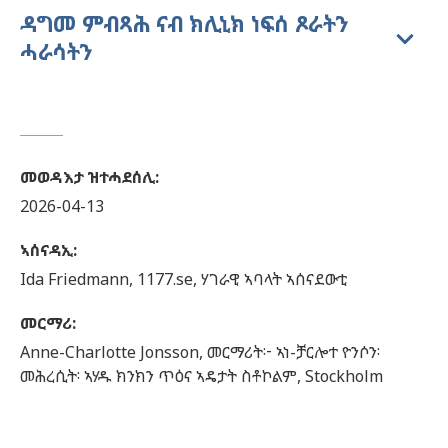
ዳግመ ምብጻሕ ናብ ክሊኒክ ነፍሰ ጾራትን
ሓራሳትን
መወዳእታ ዝተሓደሰሊ
:
2026-04-13
ኣሰናዳኢ
:
Ida
Friedmann,
1177.se, ሃገራዊ ኣባላት ኣሰናደውቲ
መርማሪ
:
Anne-Charlotte
Jonsson,
መርማሪት፦ ኣነ-ቻርሎተ ዮንሶን፡
መሕረሲት፡ ኣሃዱ ክንክን ጥዕና ኣዴታት ስቶኮልም, Stockholm