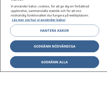
sjukvårdsrådgivning dygnet runt.
Vi använder kakor, cookies, för att ge dig en förbättrad
1177 ger dig råd när du vill må bättre.
upplevelse, sammanställa statistik och för att viss
nödvändig funktionalitet ska fungera på webbplatsen.
Läs mer om hur vi använder kakor
HANTERA KAKOR
Show co
1177 på flera språk
GODKÄNN NÖDVÄNDIGA
Show co
Om 1177
GODKÄNN ALLA
Show co
Kontakt
Behandling av personuppgifter
Hantering av kakor