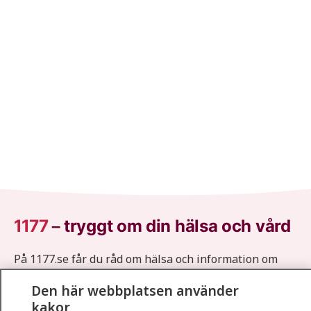
1177
–
tryggt om din hälsa och vård
På 1177.se får du råd om hälsa och information om
sjukdomar och vilka mottagningar du kan kontakta.
Den här webbplatsen använder
Logga in för att läsa din journal och göra dina
kakor
vårdärenden. Ring telefonnummer 1177 för