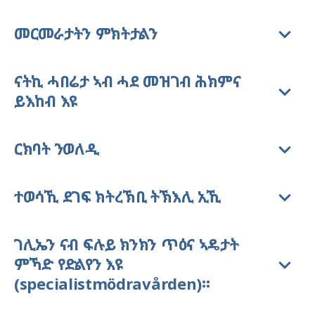
መርመራታትን ምክትታልን
ናትኪ ሓበሬታ ኣብ ሓደ መዝገብ ሕክምና
ይእከብ እዩ
ርክባት ንወለዲ
ተወሳኺ ደገፍ ክትረኽቢ ትኽእሊ ኢኺ
ገሊኤን ናብ ፍሉይ ክንክን ጥዕና ኣዴታት
ምኻድ የድልየን እዩ
(specialistmödravården)።