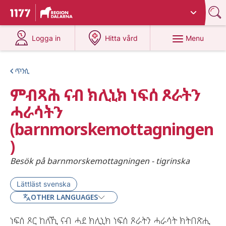
Du har valt region
Dalarna
.
To start page for 1177
at 1177.se
at 1177.se
Menu
Logga in
Hitta vård
ጥንሲ
ምብጻሕ ናብ ክሊኒክ ነፍሰ ጾራትን
ሓራሳትን
(barnmorskemottagningen
)
Besök på barnmorskemottagningen - tigrinska
Lättläst svenska
OTHER LANGUAGES
ነፍሰ ጾር ከለኺ ናብ ሓደ ክሊኒክ ነፍሰ ጾራትን ሓራሳት ክትበጽሒ