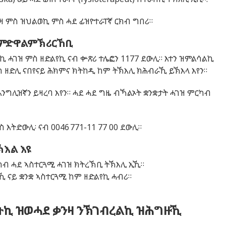
ንዛ ምስ ዝህልወኪ ምስ ሓደ ፊዝዮተራፐኛ ርክብ ግበሪ።
ምድዋል
ምኽሪርኸቢ
ኪ ሓገዝ ምስ ዘድልየኪ ናብ ቍጽሪ ተሌፎን 1177 ደውሊ። እተን ዝምልሳልኪ
ስ ዘድሊ ናበየናይ ሕክምና ክትከዲ ከም ትኽእሊ ክሕብራኺ ይኽእላ እየን።
እንግሊዝኛን ይዛረባ እየን። ሓደ ሓደ ግዜ ብኻልኦት ቋንቋታት ሓገዝ ምርካብ
ስ እትድውሊ፡ ናብ 0046 771-11 77 00 ደውሊ።
ኽእል እዩ
 ካብ ሓደ ኣስተርጓሚ ሓገዝ ክትረኽቢ ትኽእሊ ኢኺ።
ኺ ናይ ቋንቋ ኣስተርጓሚ ከም ዘድልየኪ ሓብሪ።
ትኪ ዝወሓደ ቃንዛ ንኽገብረልኪ ዝሕግዙኺ