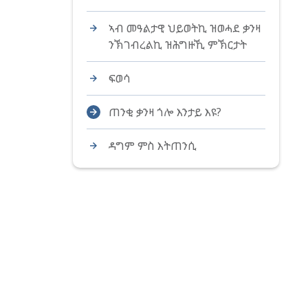
ኣብ መዓልታዊ ህይወትኪ ዝወሓደ ቃንዛ
ንኽገብረልኪ ዝሕግዙኺ ምኽርታት
ፍወሳ
ጠንቂ ቃንዛ ጎሎ እንታይ እዩ?
ዳግም ምስ እትጠንሲ