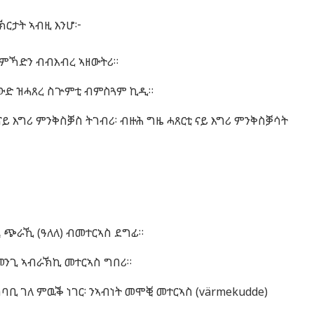
ኽርታት ኣብዚ እንሆ፦
 ምኻድን ብብእብረ ኣዘውትሪ።
ሙድ ዝሓጸረ ስጕምቲ ብምስጓም ኪዲ።
ናይ እግሪ ምንቅስቓስ ትገብሪ፡ ብዙሕ ግዜ ሓጸርቲ ናይ እግሪ ምንቅስቓሳት
 ጭራኺ (ዓለለ) ብመተርኣስ ደግፊ።
 መንጊ ኣብራኽኪ መተርኣስ ግበሪ።
ባቢ ገለ ምዉቕ ነገር፡ ንኣብነት መሞቒ መተርኣስ (
värmekudde)