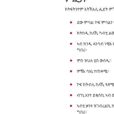
ክትፍትንዮም እትኽእሊ ሒደት ም
ደው ምባል፡ ኮፍ ምባልን
ክትከዲ ከለኺ ካብቲ ል
ኣብ ክንዲ ሓንሳብ ነዊሕ 
ግበሪ።
ምስ ዝህሉ ሂስ ውሰዲ።
ምቹእ ሳእኒ ተጠቀሚ።
ኮፍ ክትብሊ ከለኺ ዓጽሚ
ብጎኒ እንተ ደቂስኪ ኣብ
ኣብቲ ቃንዛ ዝገብረልኪ ከ
ግበሪ።