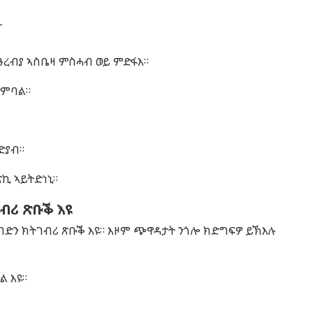
፦
 ዓረብያ ኣስቤዛ ምስሓብ ወይ ምድፋእ።
 ምባል።
ድያብ።
ኪ ኣይትድነኒ።
ብሪ ጽቡቕ እዩ
ብድን ክትገብሪ ጽቡቕ እዩ። እዞም ጭዋዳታት ንጎሎ ክድግፍዎ ይኽእሉ
ል እዩ።