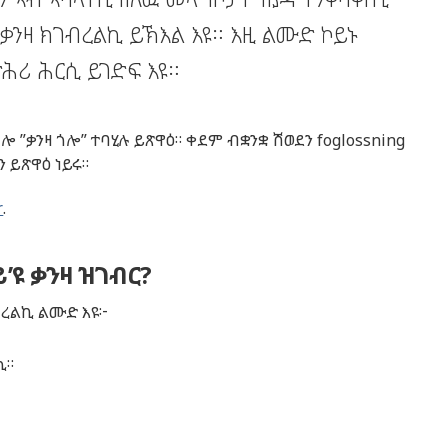
ቃንዛ ክገብረልኪ ይኽእል እዩ። እዚ ልሙድ ኮይኑ
ሕሪ ሕርሲ ይገድፍ እዩ።
ጎሎ
”
ቃንዛ
ጎሎ
”
ተባሂሉ
ይጽዋዕ
።
ቀደም
ብቋንቋ
ሽወደን
foglossning
ን
ይጽዋዕ
ነይሩ
።
r
.
’ዩ ቃንዛ ዝገብር?
ብረልኪ ልሙድ እዩ፦
ኺ።