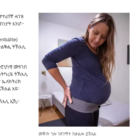
ዮተራፐኛ ሓገዝ
ብነታት እንሆ፦
nbälte)
ትልቅሒ ትኽእሊ
ትሮኒካዊ መዓገስ
ትካረዪ ትኽእሊ
ም ኤለክትሪክ
ይኽእል እዩ።
ትኽእሊ ኢኺ።
መቐነት ጎሎ ንጸገማት ከቃልሎ ይኽእል