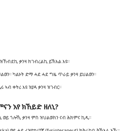
ዝኸብደኪ ቃንዛ ክገብረልኪ ይኽእል እዩ።
ህልወን።
ካልኦት ድማ ሓደ ሓደ ግዜ ጥራይ ቃንዛ ይህልወን።
ሩ ኣብ ቀትሪ እዩ ዝያዳ ቃንዛ ዝገብር።
ናን እየ ክኸይድ ዘለኒ?
ዕኪ ወይ ጎሎኺ ቃንዛ ምስ ዝህልወክን ናብ ሕክምና ኪዲ።
ska)
ወይ ሓደ ፊዝዮተራፐኛ (
fysioterapeut)
ክትራከቢ ትኽእሊ ኢኺ።
.