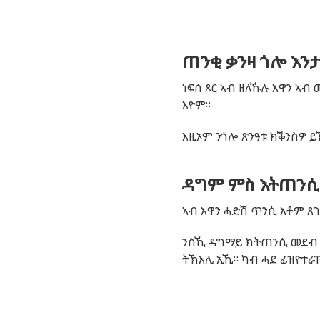
ጠንቂ ቃንዛ ጎሎ እንታ
ነፍሰ ጾር ኣብ ዘለኹሉ እዋን ኣብ
እዮም።
እዚኦም ንጎሎ ጽንዓቱ ክቕንስዎ ይኽ
ዳግም ምስ እትጠንሲ
ኣብ እዋን ሓድሽ ጥንሲ እቶም ጸ
ንስኺ ዳግማይ ክትጠንሲ መደብ 
ትኽእሊ ኢኺ። ካብ ሓደ ፊዝዮተራ