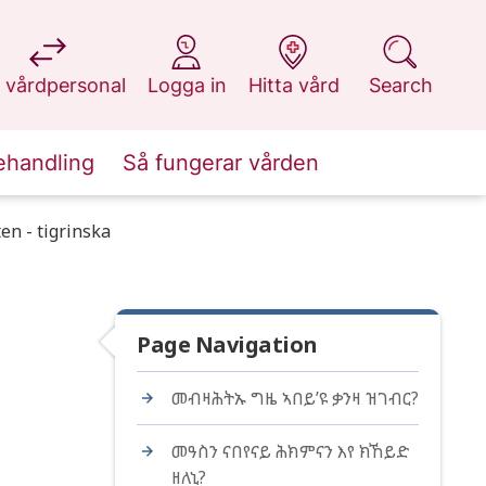
at 1177.se
at 1177.se
at 1177.se
at 1177.se
 vårdpersonal
Logga in
Hitta vård
Search
ehandling
Så fungerar vården
en - tigrinska
Page Navigation
መብዛሕትኡ ግዜ ኣበይ’ዩ ቃንዛ ዝገብር?
መዓስን ናበየናይ ሕክምናን እየ ክኸይድ
ዘለኒ?