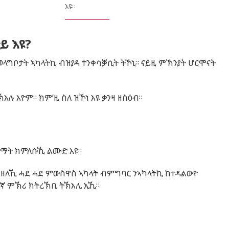
እዩ።
ይ እዩ?
 መላግቦታት ኣካላትኪ ብዝያዳ ተንቀሳቓሲት ትኾኒ። ናይዚ ምኽንያት ሆርሞናት
እሉ እዮም። ክም’ዚ ስለ ዝኾነ እዩ ቃንዛ ዘስዕብ።
ገማት ክምለሱኺ ልሙድ እዩ።
ዘለኺ ሓደ ሓደ ምውስዋስ ኣካላት ብምግባር ንኣካላትኪ ከተዳልውዮ
ፐኛ ምኽሪ ክትረኽቢ ትኽእሊ ኢኺ።