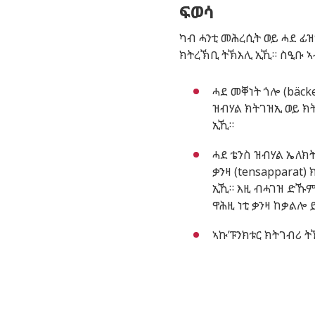
ፍወሳ
ካብ ሓንቲ መሕረሲት ወይ ሓደ ፊዝ
ክትረኽቢ ትኽእሊ ኢኺ። ስዒቡ ኣ
ሓደ መቐነት ጎሎ (bäcke
ዝብሃል ክትገዝኢ ወይ ክ
ኢኺ።
ሓደ ቴንስ ዝብሃል ኤለክ
ቃንዛ (
tensapparat)
ክ
ኢኺ። እዚ ብሓገዝ ድኹ
ዋሕዚ ነቲ ቃንዛ ከቃልሎ 
ኣኩ’ፑንክቱር ክትገብሪ 