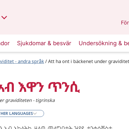
t region
an
Dalarna
.
För
ador
Sjukdomar & besvär
Undersökning & b
viditet - andra språk
Att ha ont i bäckenet under graviditet
 ኣብ እዋን ጥንሲ
r graviditeten - tigrinska
HER LANGUAGES
ዋን ኣብ ኣካላትኪ ዘለዉ መላግቦታት ዝያዳ ተንቀሳቐስቲ