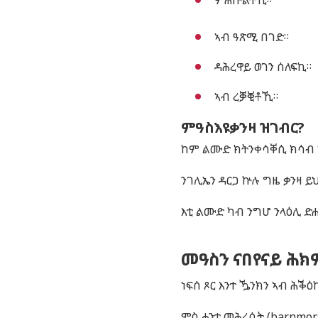
ምሕኵልትኺ።
ኣብ ዓጽሚ በገድ።
ዳሕረዋይ ወገን ሰለፍኪ።
ኣብ ረቓቒቶኺ።
ምዓስእዩቃንዛ
ዝገብር?
ከም ልሙድ ክትንቀሳቐሲ ክሳብ 
ንገሊኤን ዳርጋ ኵሉ ግዜ ቃንዛ ይ
እቲ ልሙድ ካብ ንግሆ ንላዕሊ ድሒ
መዓስን ናበየናይ ሕክም
ነፍሰ ጾር እንተ ዄንክን ኣብ ሕቕ
ምስ ሓንቲ መሕረሲት (
barnmor