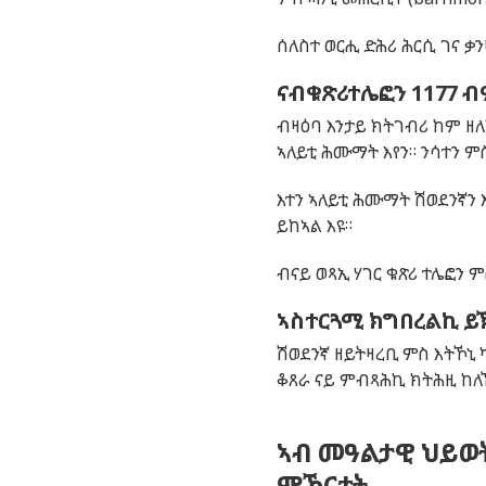
ሰለስተ ወርሒ ድሕሪ ሕርሲ ገና ቃ
ናብቁጽሪተሌፎን 1177
ብ
ብዛዕባ እንታይ ክትገብሪ ከም ዘለ
ኣለይቲ
ሕሙማት እየን።
ንሳተን ም
እተን ኣለይቲ ሕሙማት ሽወደንኛን 
ይከኣል እዩ።
ብናይ ወጻኢ ሃገር ቁጽሪ ተሌፎን ም
ኣስተርጓሚ ክግበረልኪ ይ
ሽወደንኛ ዘይትዛረቢ ምስ እትኾኒ
ቆጸራ ናይ ምብጻሕኪ ክትሕዚ ከለ
ኣብ መዓልታዊ ህይወ
ምኽርታት