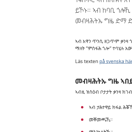
ይኾኑ። ኣብ ከባቢ ጎሎኺ 
መብዛሕትኡ ግዜ ድማ ድ
ኣብ
እዋን
ጥንሲ
ዘጋጥም
ቃንዛ
ማለት
”
ምስፋ
ሕ
ጎሎ
”
ተባሂሉ
እው
Läs texten
på svenska hä
መብዛሕትኡ ግዜ ኣበይ
ኣብዚ ዝስዕብ ቦታታት ቃንዛ ክገ
ኣብ ታሕተዋይ ክፋል ሕቖ
መቐመጫኺ።