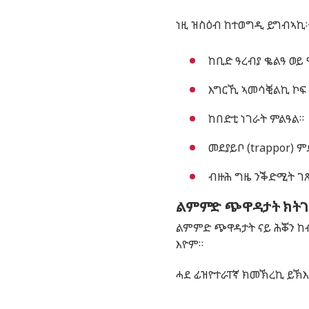
ነዚ ዝስዕብ ከተወግዲ ይግብኣኪ
ከቢድ ዓረብያ ቈልዓ ወይ
እግርኺ ኣመሳቒልኪ ኮፍ
ከበድቲ ነገራት ምልዓል።
መደያይቦ (
trappor
) ም
ብዙሕ ግዜ ንቕድሚት ገጽ
ልምምድ ጭዋዳታት ክትገ
ልምምድ ጭዋዳታት ናይ ሕቖን ከ
እዮም።
ሓደ ፊዝዮተራፐኛ ክመኽረኪ ይኽእ