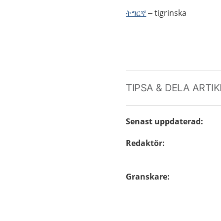
ትግርኛ
– tigrinska
TIPSA & DELA ARTI
Senast uppdaterad
:
Redaktör
:
Granskare
: