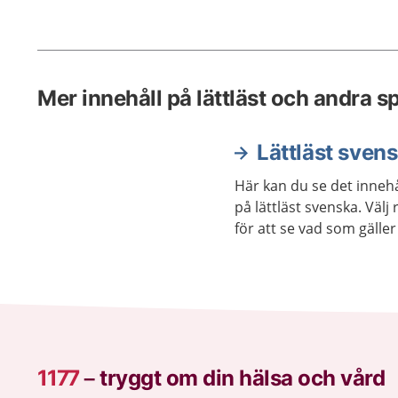
Mer innehåll på lättläst och andra s
Lättläst sven
Här kan du se det innehå
på lättläst svenska. Väl
för att se vad som gäller 
1177
–
tryggt om din hälsa och vård