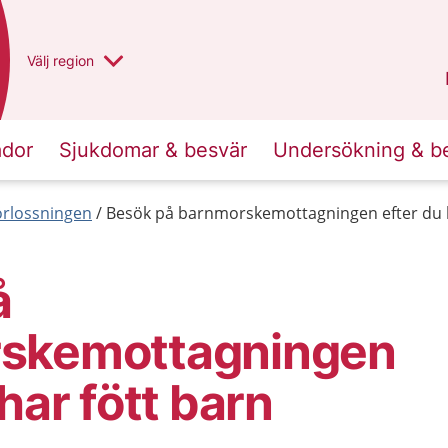
Du har valt region
Välj
en annan
region
Västra Götaland
.
ador
Sjukdomar & besvär
Undersökning & b
förlossningen
Besök på barnmorskemottagningen efter du h
å
skemottagningen
har fött barn