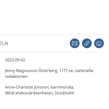
Dela via mejl
Kopiera län
Skr
KELN
2022-09-02
Jenny
Magnusson Österberg,
1177.se, nationella
redaktionen
Anne-Charlotte
Jonsson,
barnmorska,
Mödrahälsovårdsenheten,
Stockholm