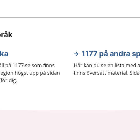
pråk
ska
1177 på andra s
ll på 1177.se som finns
Här kan du se en lista med 
j region högst upp på sidan
finns översatt material. Sid
för dig.