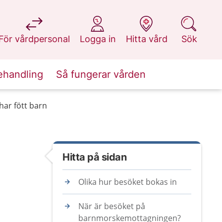
på 1177.se
på 1177.se
på 1177.se
på 1177.se
För vårdpersonal
Logga in
Hitta vård
Sök
ehandling
Så fungerar vården
ar fött barn
Hitta på sidan
Olika hur besöket bokas in
När är besöket på
barnmorskemottagningen?