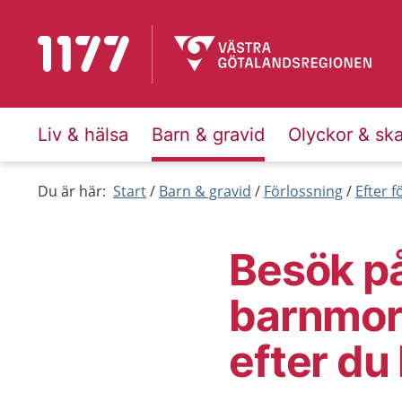
Till startsidan för 1177
Liv & hälsa
Barn & gravid
Olyckor & sk
Du är här:
Start
Barn & gravid
Förlossning
Efter 
Besök p
barnmor
efter du 