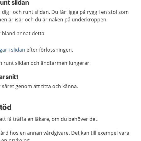
unt slidan
g i och runt slidan. Du får ligga på rygg i en stol som
enen är isär och du är naken på underkroppen.
bland annat detta:
gar i slidan
efter förlossningen.
h runt slidan och ändtarmen fungerar.
arsnitt
året genom att titta och känna.
töd
tt få träffa en läkare, om du behöver det.
ård hos en annan vårdgivare. Det kan till exempel vara
r en psykolog.