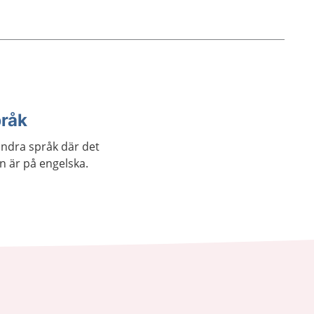
pråk
andra språk där det
an är på engelska.