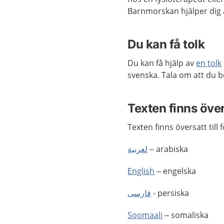
Barnmorskan hjälper dig at
Du kan få tolk
Du kan få hjälp av
en tolk
svenska. Tala om att du b
Texten finns öve
Texten finns översatt till 
لعربية
– arabiska
English
– engelska
فارسى
- persiska
Soomaali
– somaliska