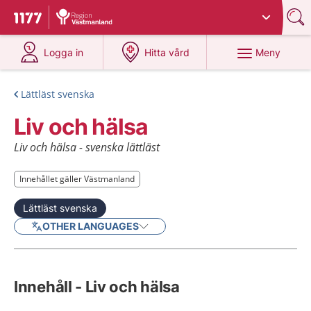
Du har valt region
Västmanland
.
Till startsidan för 1177
på 1177.se
på 1177.se
Meny
Logga in
Hitta vård
Lättläst svenska
Liv och hälsa
Liv och hälsa - svenska lättläst
Innehållet gäller Västmanland
Innehållet gäller Västmanland
Lättläst svenska
OTHER LANGUAGES
Innehåll - Liv och hälsa