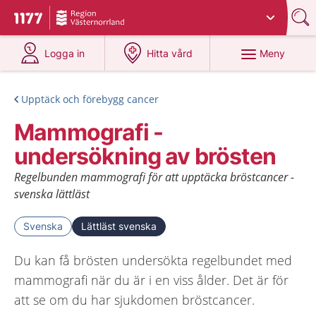
Du har valt region
Västernorrland
.
Till startsidan för 1177
på 1177.se
på 1177.se
Meny
Logga in
Hitta vård
Upptäck och förebygg cancer
Mammografi -
undersökning av brösten
Regelbunden mammografi för att upptäcka bröstcancer -
svenska lättläst
Svenska
Lättläst svenska
Du kan få brösten undersökta regelbundet med
mammografi när du är i en viss ålder. Det är för
att se om du har sjukdomen bröstcancer.