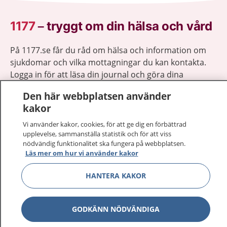
1177
–
tryggt om din hälsa och vård
På 1177.se får du råd om hälsa och information om
sjukdomar och vilka mottagningar du kan kontakta.
Logga in för att läsa din journal och göra dina
vårdärenden. Ring telefonnummer 1177 för
Den här webbplatsen använder
sjukvårdsrådgivning dygnet runt.
kakor
1177 ger dig råd när du vill må bättre.
Vi använder kakor, cookies, för att ge dig en förbättrad
upplevelse, sammanställa statistik och för att viss
nödvändig funktionalitet ska fungera på webbplatsen.
Läs mer om hur vi använder kakor
Visa inn
HANTERA KAKOR
1177 på flera språk
Visa inn
Om 1177
GODKÄNN NÖDVÄNDIGA