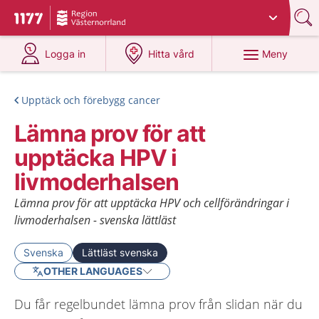
Du har valt region
Västernorrland
.
Till startsidan för 1177
på 1177.se
på 1177.se
Meny
Logga in
Hitta vård
Upptäck och förebygg cancer
Lämna prov för att
upptäcka HPV i
livmoderhalsen
Lämna prov för att upptäcka HPV och cellförändringar i
livmoderhalsen - svenska lättläst
Svenska
Lättläst svenska
OTHER LANGUAGES
Du får regelbundet lämna prov från slidan när du