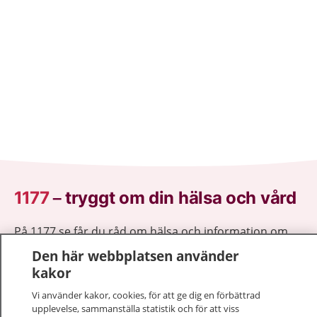
1177
–
tryggt om din hälsa och vård
På 1177.se får du råd om hälsa och information om
sjukdomar och vilka mottagningar du kan kontakta.
Den här webbplatsen använder
Logga in för att läsa din journal och göra dina
kakor
vårdärenden. Ring telefonnummer 1177 för
Vi använder kakor, cookies, för att ge dig en förbättrad
sjukvårdsrådgivning dygnet runt.
upplevelse, sammanställa statistik och för att viss
1177 ger dig råd när du vill må bättre.