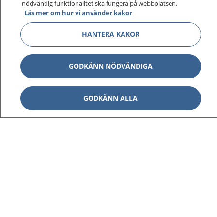
nödvändig funktionalitet ska fungera på webbplatsen.
Läs mer om hur vi använder kakor
HANTERA KAKOR
Visa inn
1177 på flera språk
GODKÄNN NÖDVÄNDIGA
Visa inn
Om 1177
GODKÄNN ALLA
Visa inn
Kontakt
Behandling av personuppgifter
Hantering av kakor
Inställningar för kakor