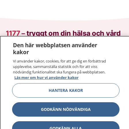
1177
–
tryggt om din hälsa och vård
Den här webbplatsen använder
På 1177.se får du råd om hälsa och information om
kakor
sjukdomar och vilka mottagningar du kan kontakta.
Logga in för att läsa din journal och göra dina
Vi använder kakor, cookies, för att ge dig en förbättrad
upplevelse, sammanställa statistik och för att viss
vårdärenden. Ring telefonnummer 1177 för
nödvändig funktionalitet ska fungera på webbplatsen.
sjukvårdsrådgivning dygnet runt.
Läs mer om hur vi använder kakor
1177 ger dig råd när du vill må bättre.
HANTERA KAKOR
GODKÄNN NÖDVÄNDIGA
Visa inn
1177 på flera språk
GODKÄNN ALLA