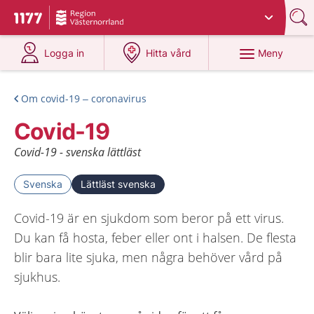
Du har valt region
Västernorrland
.
Till startsidan för 1177
på 1177.se
på 1177.se
Meny
Logga in
Hitta vård
Om covid-19 – coronavirus
Covid-19
Covid-19 - svenska lättläst
Svenska
Lättläst svenska
Covid-19 är en sjukdom som beror på ett virus.
Du kan få hosta, feber eller ont i halsen. De flesta
blir bara lite sjuka, men några behöver vård på
sjukhus.