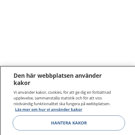
Den här webbplatsen använder
kakor
Vi använder kakor, cookies, för att ge dig en förbättrad
upplevelse, sammanställa statistik och för att viss
nödvändig funktionalitet ska fungera på webbplatsen.
Läs mer om hur vi använder kakor
1177
–
tryggt om din hälsa och vård
HANTERA KAKOR
På 1177.se får du råd om hälsa och information om
sjukdomar och vilka mottagningar du kan kontakta.