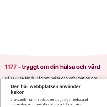
1177
–
tryggt om din hälsa och vård
På 1177.se får du råd om hälsa och information om
sjukdomar och vilka mottagningar du kan kontakta.
Den här webbplatsen använder
Logga in för att läsa din journal och göra dina
kakor
vårdärenden. Ring telefonnummer 1177 för
Vi använder kakor, cookies, för att ge dig en förbättrad
sjukvårdsrådgivning dygnet runt.
upplevelse, sammanställa statistik och för att viss
1177 ger dig råd när du vill må bättre.