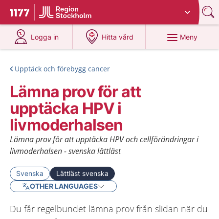
Du har valt region
Stockholms län
.
Till startsidan för 1177
på 1177.se
på 1177.se
Meny
Logga in
Hitta vård
Upptäck och förebygg cancer
Lämna prov för att
upptäcka HPV i
livmoderhalsen
Lämna prov för att upptäcka HPV och cellförändringar i
livmoderhalsen - svenska lättläst
Svenska
Lättläst svenska
OTHER LANGUAGES
Du får regelbundet lämna prov från slidan när du