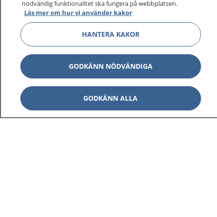
nödvändig funktionalitet ska fungera på webbplatsen.
Läs mer om hur vi använder kakor
HANTERA KAKOR
Visa inn
1177 på flera språk
GODKÄNN NÖDVÄNDIGA
Visa inn
Om 1177
GODKÄNN ALLA
Visa inn
Kontakt
Behandling av personuppgifter
Hantering av kakor
Inställningar för kakor