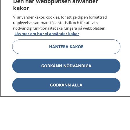
Den här webbplatsen använder
kakor
På 1177.se får du råd om hälsa och information om
Vi använder kakor, cookies, för att ge dig en förbättrad
sjukdomar och vilka mottagningar du kan kontakta.
upplevelse, sammanställa statistik och för att viss
Logga in för att läsa din journal och göra dina
nödvändig funktionalitet ska fungera på webbplatsen.
vårdärenden. Ring telefonnummer 1177 för
Läs mer om hur vi använder kakor
sjukvårdsrådgivning dygnet runt.
1177 ger dig råd när du vill må bättre.
HANTERA KAKOR
GODKÄNN NÖDVÄNDIGA
Visa inn
GODKÄNN ALLA
1177 på flera språk
Visa inn
Om 1177
Visa inn
Kontakt