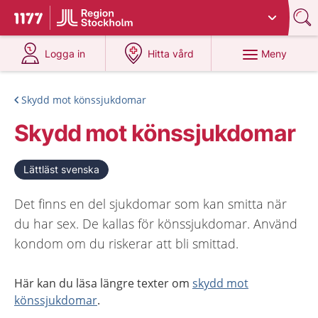
Du har valt region
Stockholms län
.
Till startsidan för 1177
på 1177.se
på 1177.se
Meny
Logga in
Hitta vård
Skydd mot könssjukdomar
Skydd mot könssjukdomar
Lättläst svenska
Det finns en del sjukdomar som kan smitta när
du har sex. De kallas för könssjukdomar. Använd
kondom om du riskerar att bli smittad.
Här kan du läsa längre texter om
skydd mot
könssjukdomar
.