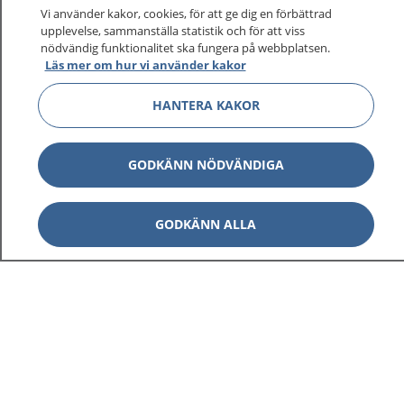
Vi använder kakor, cookies, för att ge dig en förbättrad
upplevelse, sammanställa statistik och för att viss
1177
–
tryggt om din hälsa och vård
nödvändig funktionalitet ska fungera på webbplatsen.
Läs mer om hur vi använder kakor
På 1177.se får du råd om hälsa och information om
HANTERA KAKOR
sjukdomar och vilka mottagningar du kan kontakta.
Logga in för att läsa din journal och göra dina
vårdärenden. Ring telefonnummer 1177 för
GODKÄNN NÖDVÄNDIGA
sjukvårdsrådgivning dygnet runt.
1177 ger dig råd när du vill må bättre.
GODKÄNN ALLA
Visa inn
1177 på flera språk
Visa inn
Om 1177