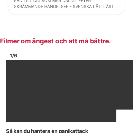
RÅD TILL DIG SOM MÅR DÅLIGT EFTER
SKRÄMMANDE HÄNDELSER - SVENSKA LÄTTLÄST
Filmer om ångest och att må bättre.
Bild
1
Bild
1
1
/
6
Visa föregående bild
Vis
Så kan du hantera en panikattack