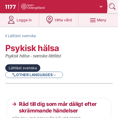
Du har valt region
Östergötland
.
Till startsidan för 1177
på 1177.se
på 1177.se
Meny
Logga in
Hitta vård
Lättläst svenska
Psykisk hälsa
Psykisk hälsa - svenska lättläst
Lättläst svenska
OTHER LANGUAGES
Current articles
Råd till dig som mår dåligt efter
skrämmande händelser