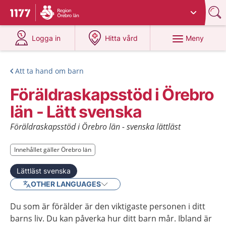
Du har valt region
Örebro län
.
Till startsidan för 1177
på 1177.se
på 1177.se
Meny
Logga in
Hitta vård
Att ta hand om barn
Föräldraskapsstöd i Örebro
län - Lätt svenska
Föräldraskapsstöd i Örebro län - svenska lättläst
Innehållet gäller Örebro län
Innehållet gäller Örebro län
Lättläst svenska
OTHER LANGUAGES
Du som är förälder är den viktigaste personen i ditt
barns liv. Du kan påverka hur ditt barn mår. Ibland är