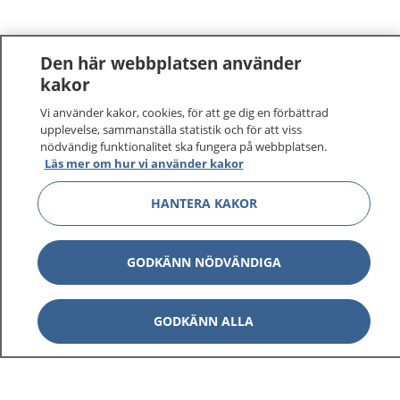
Den här webbplatsen använder
kakor
Vi använder kakor, cookies, för att ge dig en förbättrad
1177
–
tryggt om din hälsa och vård
upplevelse, sammanställa statistik och för att viss
nödvändig funktionalitet ska fungera på webbplatsen.
Läs mer om hur vi använder kakor
På 1177.se får du råd om hälsa och information om
sjukdomar och vilka mottagningar du kan kontakta.
HANTERA KAKOR
Logga in för att läsa din journal och göra dina
vårdärenden. Ring telefonnummer 1177 för
sjukvårdsrådgivning dygnet runt.
GODKÄNN NÖDVÄNDIGA
1177 ger dig råd när du vill må bättre.
GODKÄNN ALLA
Visa inn
1177 på flera språk