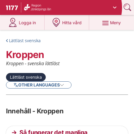
Du har valt region
Jönköpings län
.
Till startsidan för 1177
på 1177.se
på 1177.se
Meny
Logga in
Hitta vård
Lättläst svenska
Kroppen
Kroppen - svenska lättläst
Lättläst svenska
OTHER LANGUAGES
Innehåll - Kroppen
Så fungerar det manliga