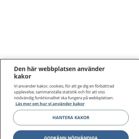
Den här webbplatsen använder
kakor
Vi använder kakor, cookies, för att ge dig en förbättrad
upplevelse, sammanställa statistik och för att viss
nödvändig funktionalitet ska fungera på webbplatsen.
Läs mer om hur vi använder kakor
1177
–
tryggt om din hälsa och vård
HANTERA KAKOR
På 1177.se får du råd om hälsa och information om
sjukdomar och vilka mottagningar du kan kontakta.
Logga in för att läsa din journal och göra dina
GODKÄNN NÖDVÄNDIGA