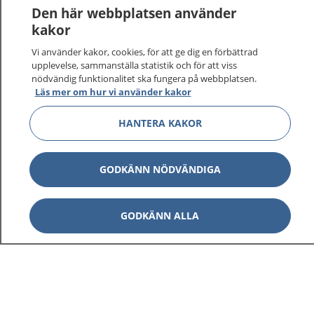
Den här webbplatsen använder
kakor
Vi använder kakor, cookies, för att ge dig en förbättrad
1177
–
tryggt om din hälsa och vård
upplevelse, sammanställa statistik och för att viss
nödvändig funktionalitet ska fungera på webbplatsen.
Läs mer om hur vi använder kakor
På 1177.se får du råd om hälsa och information om
sjukdomar och vilka mottagningar du kan kontakta.
HANTERA KAKOR
Logga in för att läsa din journal och göra dina
vårdärenden. Ring telefonnummer 1177 för
sjukvårdsrådgivning dygnet runt.
GODKÄNN NÖDVÄNDIGA
1177 ger dig råd när du vill må bättre.
GODKÄNN ALLA
Visa inn
1177 på flera språk
Visa inn