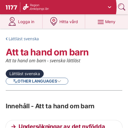
Du har valt region
Jönköpings län
.
Till startsidan för 1177
på 1177.se
på 1177.se
Meny
Logga in
Hitta vård
Lättläst svenska
Att ta hand om barn
Att ta hand om barn - svenska lättläst
Lättläst svenska
OTHER LANGUAGES
Innehåll - Att ta hand om barn
Undersökningar av det nyfödda