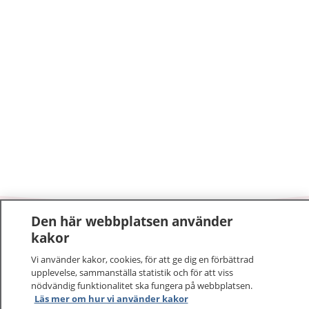
Den här webbplatsen använder
1177
–
tryggt om din hälsa och vård
kakor
Vi använder kakor, cookies, för att ge dig en förbättrad
På 1177.se får du råd om hälsa och information om
upplevelse, sammanställa statistik och för att viss
sjukdomar och vilka mottagningar du kan kontakta.
nödvändig funktionalitet ska fungera på webbplatsen.
Logga in för att läsa din journal och göra dina
Läs mer om hur vi använder kakor