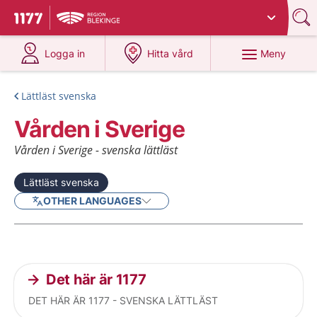
Du har valt region
Blekinge
.
Till startsidan för 1177
på 1177.se
på 1177.se
Meny
Logga in
Hitta vård
Lättläst svenska
Vården i Sverige
Vården i Sverige - svenska lättläst
Lättläst svenska
OTHER LANGUAGES
Current articles
Det här är 1177
DET HÄR ÄR 1177 - SVENSKA LÄTTLÄST