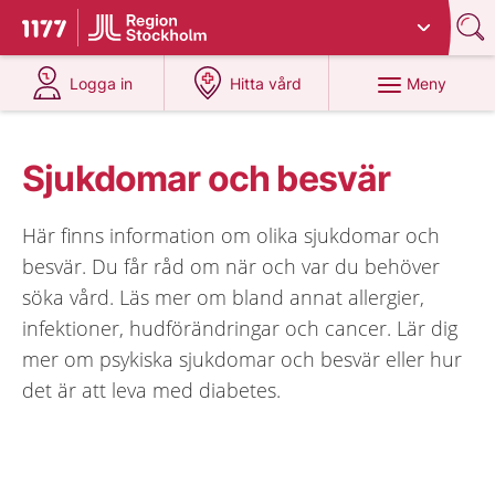
Du har valt region
Stockholms län
.
Till startsidan för 1177
på 1177.se
på 1177.se
Meny
Logga in
Hitta vård
Sjukdomar och besvär
Här finns information om olika sjukdomar och
besvär. Du får råd om när och var du behöver
söka vård. Läs mer om bland annat allergier,
infektioner, hudförändringar och cancer. Lär dig
mer om psykiska sjukdomar och besvär eller hur
det är att leva med diabetes.