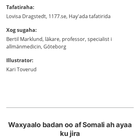
Tafatiraha
:
Lovisa
Dragstedt,
1177.se, Hay'ada tafatirida
Xog sugaha
:
Bertil
Marklund,
läkare, professor, specialist i
allmänmedicin,
Göteborg
Illustrator
:
Kari
Toverud
Waxyaalo badan oo af Somali ah ayaa
ku jira