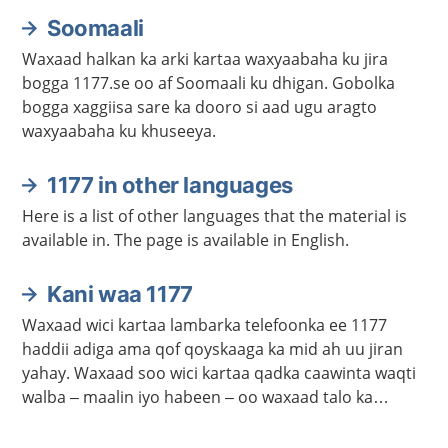
Soomaali
Waxaad halkan ka arki kartaa waxyaabaha ku jira
bogga 1177.se oo af Soomaali ku dhigan. Gobolka
bogga xaggiisa sare ka dooro si aad ugu aragto
waxyaabaha ku khuseeya.
1177 in other languages
Here is a list of other languages that the material is
available in. The page is available in English.
Kani waa 1177
Waxaad wici kartaa lambarka telefoonka ee 1177
haddii adiga ama qof qoyskaaga ka mid ah uu jiran
yahay. Waxaad soo wici kartaa qadka caawinta waqti
walba – maalin iyo habeen – oo waxaad talo ka
heleysaa kalkaalisada. Bogga 1177.se ayaa laga
helayaa macluumaad caafimaadka iyo cudurrada ku