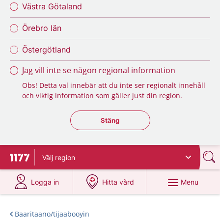
Västra Götaland
Örebro län
Östergötland
Jag vill inte se någon regional information
Obs! Detta val innebär att du inte ser regionalt innehåll
och viktig information som gäller just din region.
Stäng regionsväljaren
Stäng
Välj
region
To start page for 1177
at 1177.se
at 1177.se
Menu
Logga in
Hitta vård
Baaritaano/tijaabooyin