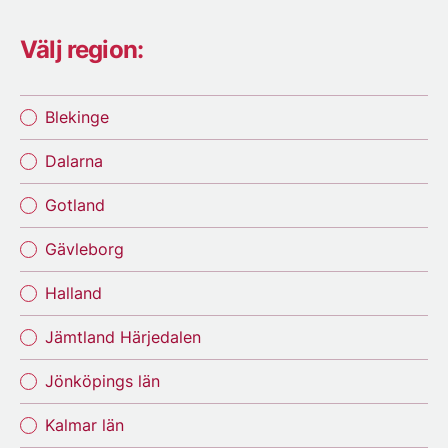
Välj region:
Blekinge
Dalarna
Gotland
Gävleborg
Halland
Jämtland Härjedalen
Jönköpings län
Kalmar län