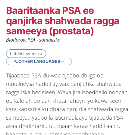
Baaritaanka PSA ee
qanjirka shahwada ragga
sameeya (prostata)
Blodprov: PSA - somaliska
Lättläst svenska
OTHER LANGUAGES
Tijaabada PSA-du waa tijaabo dhiiga oo
muujineysa haddii ay wax qanjidhka shahwada
ragga iska bedeleen. Waxa jira isbeddello noocan
oo kale ah oo aan khatar aheyn iyo kuwa keeni
kara kansarka ku dhaca qanjirka shahwada ragga
sameeya. Iyadoo la isticmaalaayo tijaabada PSA
ayaa dhakhtarku uu ogaan karaa haddii aad u
baahato in laguu sameyso baadhitaano