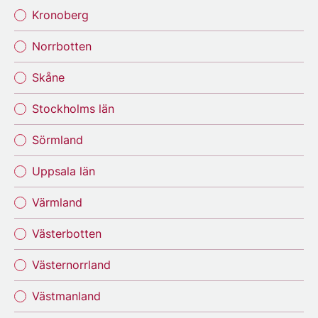
Kronoberg
Norrbotten
Skåne
Stockholms län
Sörmland
Uppsala län
Värmland
Västerbotten
Västernorrland
Västmanland