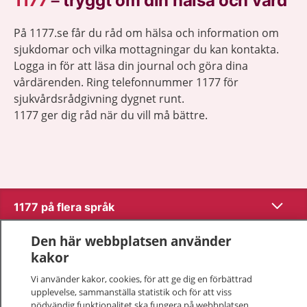
1177
–
tryggt om din hälsa och vård
På 1177.se får du råd om hälsa och information om
sjukdomar och vilka mottagningar du kan kontakta.
Logga in för att läsa din journal och göra dina
vårdärenden. Ring telefonnummer 1177 för
sjukvårdsrådgivning dygnet runt.
1177 ger dig råd när du vill må bättre.
Show co
1177 på flera språk
Show co
Den här webbplatsen använder
Om 1177
kakor
Show co
Vi använder kakor, cookies, för att ge dig en förbättrad
Kontakt
upplevelse, sammanställa statistik och för att viss
nödvändig funktionalitet ska fungera på webbplatsen.