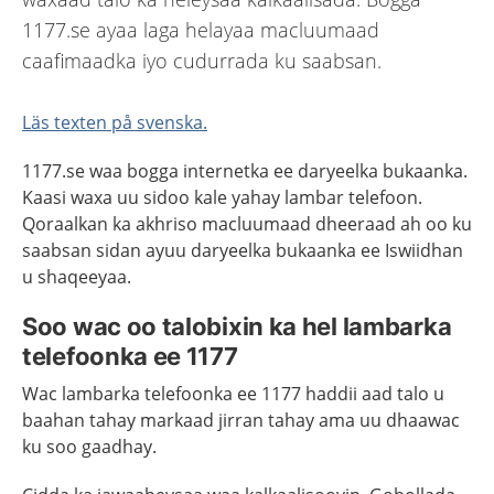
1177.se ayaa laga helayaa macluumaad
caafimaadka iyo cudurrada ku saabsan.
Läs texten på svenska.
1177.se waa bogga internetka ee daryeelka bukaanka.
Kaasi waxa uu sidoo kale yahay lambar telefoon.
Qoraalkan ka akhriso macluumaad dheeraad ah oo ku
saabsan sidan ayuu daryeelka bukaanka ee Iswiidhan
u shaqeeyaa.
Soo wac oo talobixin ka hel lambarka
telefoonka ee 1177
Wac lambarka telefoonka ee 1177 haddii aad talo u
baahan tahay markaad jirran tahay ama uu dhaawac
ku soo gaadhay.