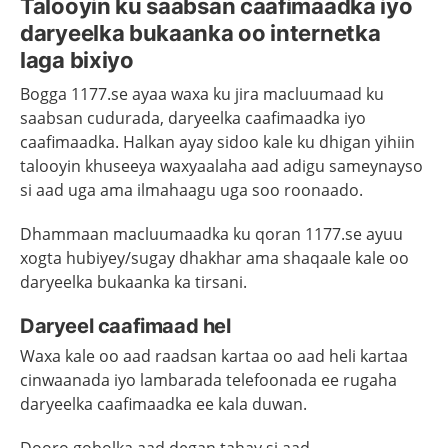
Talooyin ku saabsan caafimaadka iyo
daryeelka bukaanka oo internetka
laga bixiyo
Bogga 1177.se ayaa waxa ku jira macluumaad ku
saabsan cudurada, daryeelka caafimaadka iyo
caafimaadka. Halkan ayay sidoo kale ku dhigan yihiin
talooyin khuseeya waxyaalaha aad adigu sameynayso
si aad uga ama ilmahaagu uga soo roonaado.
Dhammaan macluumaadka ku qoran 1177.se ayuu
xogta hubiyey/sugay dhakhar ama shaqaale kale oo
daryeelka bukaanka ka tirsani.
Daryeel caafimaad hel
Waxa kale oo aad raadsan kartaa oo aad heli kartaa
cinwaanada iyo lambarada telefoonada ee rugaha
daryeelka caafimaadka ee kala duwan.