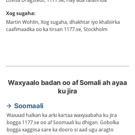
Lovisa
Dragstedt,
1177.se, Hay'ada tafatirida
Xog sugaha
:
Martin
Wohlin,
Xog sugaha,
dhakhtar iyo khabiirka
caafimaadka oo ka tirsan 1177.se,
Stockholm
Waxyaalo badan oo af Somali ah ayaa
ku jira
Soomaali
Waxaad halkan ka arki kartaa waxyaabaha ku jira
bogga 1177.se oo af Soomaali ku dhigan. Gobolka
bogga xaggiisa sare ka dooro si aad ugu aragto