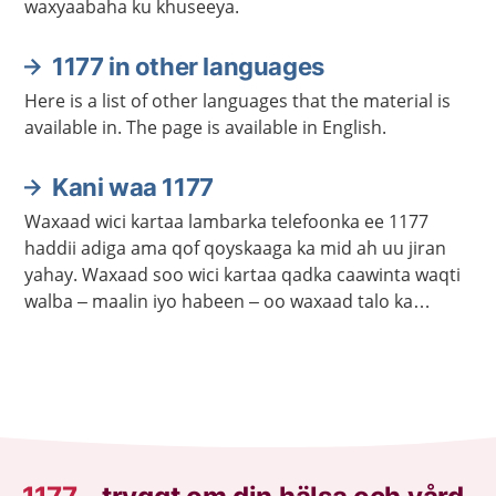
waxyaabaha ku khuseeya.
1177 in other languages
Here is a list of other languages that the material is
available in. The page is available in English.
Kani waa 1177
Waxaad wici kartaa lambarka telefoonka ee 1177
haddii adiga ama qof qoyskaaga ka mid ah uu jiran
yahay. Waxaad soo wici kartaa qadka caawinta waqti
walba – maalin iyo habeen – oo waxaad talo ka
heleysaa kalkaalisada. Bogga 1177.se ayaa laga
helayaa macluumaad caafimaadka iyo cudurrada ku
saabsan.