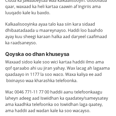
Cidda ka jawaabeysaa waa kalkaalisooyin. Gobollada
qaar, waxaad ka heli kartaa caawin af Ingiriis ama
luuqado kale ku baxdo.
Kalkaalisooyinka ayaa talo kaa siin kara sidaad
dhibaatadaada u maareynayso. Haddi loo baahdo
ayay kuu sheegi karaan halka aad daryeel caafimaad
ka raadsaneyso.
Qoyska oo dhan khuseysa
Waxaad sidoo kale soo wici kartaa haddii ilmo ama
qof qaraabo ahi uu jiran yahay. Wax lacag ah lagaama
qaadaayo in 1177 la soo waco. Waxa kaliya ee aad
bixinayso waa kharashka telefoonka.
Wac 0046 771-11 77 00 haddii aanu telefoonkaagu
laheyn adeeg aad Iswiidhan ka qaadatey/sameysatey
ama kaadhka telefoonka oo Iswiidhan laga qaatey,
ama haddii aad wadan kale ka soo wacayso.