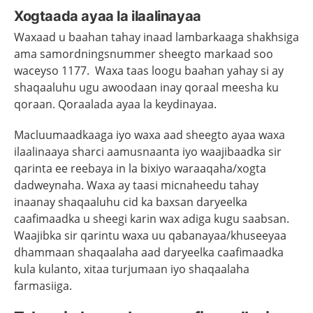
Xogtaada ayaa la ilaalinayaa
Waxaad u baahan tahay inaad lambarkaaga shakhsiga
ama samordningsnummer sheegto markaad soo
waceyso 1177. Waxa taas loogu baahan yahay si ay
shaqaaluhu ugu awoodaan inay qoraal meesha ku
qoraan. Qoraalada ayaa la keydinayaa.
Macluumaadkaaga iyo waxa aad sheegto ayaa waxa
ilaalinaaya sharci aamusnaanta iyo waajibaadka sir
qarinta ee reebaya in la bixiyo waraaqaha/xogta
dadweynaha. Waxa ay taasi micnaheedu tahay
inaanay shaqaaluhu cid ka baxsan daryeelka
caafimaadka u sheegi karin wax adiga kugu saabsan.
Waajibka sir qarintu waxa uu qabanayaa/khuseeyaa
dhammaan shaqaalaha aad daryeelka caafimaadka
kula kulanto, xitaa
turjumaan
iyo shaqaalaha
farmasiiga.