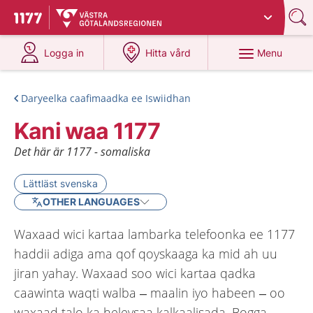
Du har valt region
Västra Götaland
.
To start page for 1177
at 1177.se
at 1177.se
Menu
Logga in
Hitta vård
Daryeelka caafimaadka ee Iswiidhan
Kani waa 1177
Det här är 1177 - somaliska
Lättläst svenska
OTHER LANGUAGES
Waxaad wici kartaa lambarka telefoonka ee 1177
haddii adiga ama qof qoyskaaga ka mid ah uu
jiran yahay. Waxaad soo wici kartaa qadka
caawinta waqti walba – maalin iyo habeen – oo
waxaad talo ka heleysaa kalkaalisada. Bogga