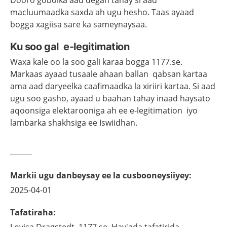
Dooro gobolka aad degan tahay si aad
macluumaadka saxda ah ugu hesho. Taas ayaad
bogga xagiisa sare ka sameynaysaa.
Ku soo gal e-legitimation
Waxa kale oo la soo gali karaa bogga 1177.se.
Markaas ayaad tusaale ahaan ballan qabsan kartaa
ama aad daryeelka caafimaadka la xiriiri kartaa. Si aad
ugu soo gasho, ayaad u baahan tahay inaad haysato
aqoonsiga elektarooniga ah ee e-legitimation iyo
lambarka shakhsiga ee Iswiidhan.
Markii ugu danbeysay ee la cusbooneysiiyey
:
2025-04-01
Tafatiraha
: