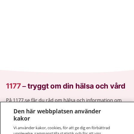
1177
–
tryggt om din hälsa och vård
På 1177.se får du råd om hälsa och information om
sjukdomar och vilka mottagningar du kan kontakta.
Den här webbplatsen använder
Logga in för att läsa din journal och göra dina
kakor
vårdärenden. Ring telefonnummer 1177 för
Vi använder kakor, cookies, för att ge dig en förbättrad
sjukvårdsrådgivning dygnet runt.
upplevelse, sammanställa statistik och för att viss