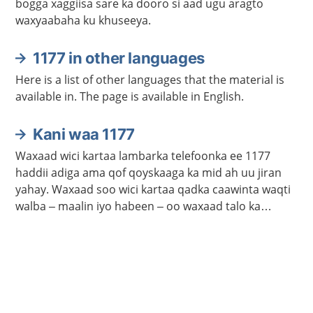
bogga xaggiisa sare ka dooro si aad ugu aragto
waxyaabaha ku khuseeya.
1177 in other languages
Here is a list of other languages that the material is
available in. The page is available in English.
Kani waa 1177
Waxaad wici kartaa lambarka telefoonka ee 1177
haddii adiga ama qof qoyskaaga ka mid ah uu jiran
yahay. Waxaad soo wici kartaa qadka caawinta waqti
walba – maalin iyo habeen – oo waxaad talo ka
heleysaa kalkaalisada. Bogga 1177.se ayaa laga
helayaa macluumaad caafimaadka iyo cudurrada ku
saabsan.