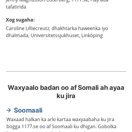
tafatirida
Xog sugaha
:
Caroline
Lilliecreutz,
dhakhtarka haweenka iyo
dhalmada,
Universitetssjukhuset,
Linköping
Waxyaalo badan oo af Somali ah ayaa
ku jira
Soomaali
Waxaad halkan ka arki kartaa waxyaabaha ku jira
bogga 1177.se oo af Soomaali ku dhigan. Gobolka