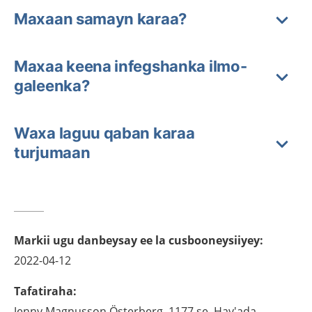
Maxaan samayn karaa?
Maxaa keena infegshanka ilmo-
galeenka?
Waxa laguu qaban karaa
turjumaan
Markii ugu danbeysay ee la cusbooneysiiyey
:
2022-04-12
Tafatiraha
:
Jenny
Magnusson Österberg,
1177.se, Hay'ada