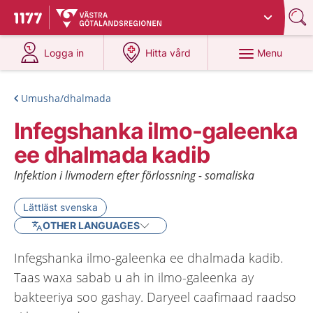
Du har valt region
Västra Götaland
.
To start page for 1177
at 1177.se
at 1177.se
Menu
Logga in
Hitta vård
Umusha/dhalmada
Infegshanka ilmo-galeenka
ee dhalmada kadib
Infektion i livmodern efter förlossning - somaliska
Lättläst svenska
OTHER LANGUAGES
Infegshanka ilmo-galeenka ee dhalmada kadib.
Taas waxa sabab u ah in ilmo-galeenka ay
bakteeriya soo gashay. Daryeel caafimaad raadso