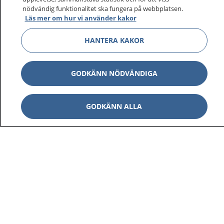
1177 ger dig råd när du vill må bättre.
nödvändig funktionalitet ska fungera på webbplatsen.
Läs mer om hur vi använder kakor
HANTERA KAKOR
Show co
1177 på flera språk
GODKÄNN NÖDVÄNDIGA
Show co
Om 1177
GODKÄNN ALLA
Show co
Kontakt
Behandling av personuppgifter
Hantering av kakor
Inställningar för kakor