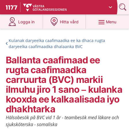
Du har valt region
Västra Götaland
.
To start page for 1177
at 1177.se
at 1177.se
Menu
Logga in
Hitta vård
Kulanak daryeelka caafimaadka ee ka dhaca rugta
daryeelka caafimaadka dhalaanka BVC
Ballanta caafimaad ee
rugta caafimaadka
carruurta (BVC) markii
ilmuhu jiro 1 sano – kulanka
kooxda ee kalkaalisada iyo
dhakhtarka
Hälsobesök på BVC vid 1 år - teambesök med läkare och
sjuksköterska - somaliska