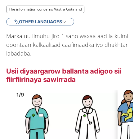
The information concerns Västra Götaland
The information concerns Västra Götaland
OTHER LANGUAGES
Marka uu ilmuhu jiro 1 sano waxaa aad la kulmi
doontaan kalkaalisad caafimaadka iyo dhakhtar
labadaba.
Usii diyaargarow ballanta adigoo sii
fiirfiirinaya sawirrada
Image
1
Image
1
1
/
9
Show previous image
Show 