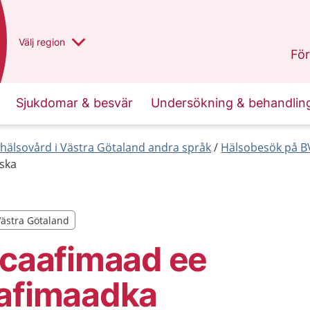
Du har valt region
Välj
en annan
region
Västra Götaland
.
För
Sjukdomar & besvär
Undersökning & behandlin
hälsovård i Västra Götaland andra språk
Hälsobesök på BV
iska
Västra Götaland
Västra Götaland
 caafimaad ee
aafimaadka