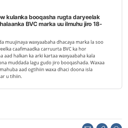
w kulanka booqasha rugta daryeelak
alaanka BVC marka uu ilmuhu jiro 18-
rada muujinaya waxyaabaha dhacaya marka la soo
eelka caafimaadka carruurta BVC ka hor
 aad halkan ka arki kartaa waxyaabaha kala
ona muddada lagu gudo jiro booqashada. Waxaa
 ilmahuba aad ogtihiin waxa dhaci doona isla
r u tihiin.
Share with a friend
Copy link
Pri