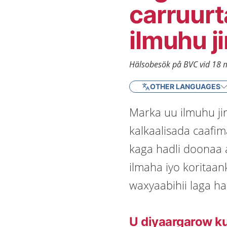
carruurt
ilmuhu ji
Hälsobesök på BVC vid 18 
OTHER LANGUAGES
Marka uu ilmuhu ji
kalkaalisada caaf
kaga hadli doonaa 
ilmaha iyo koritaan
waxyaabihii laga ha
U diyaargarow ku