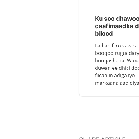
Ku soo dhawoo
caafimaadka dh
bilood
Fadlan fiiro sawi
booqdo rugta dary
booqashada. Waxaa
duwan ee dhici do
fiican in adiga iyo
markaana aad diyaa