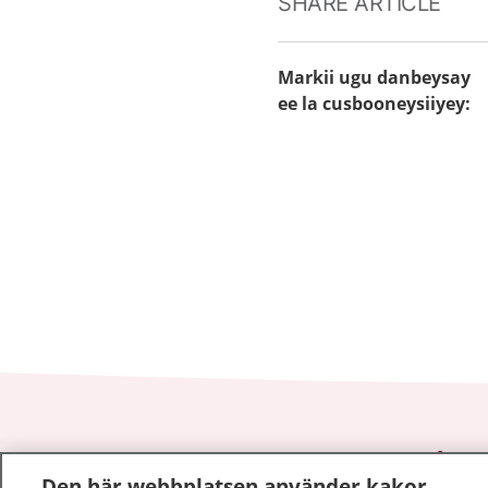
SHARE ARTICLE
Markii ugu danbeysay
ee la cusbooneysiiyey
:
1177
–
tryggt om din hälsa och vård
Den här webbplatsen använder kakor