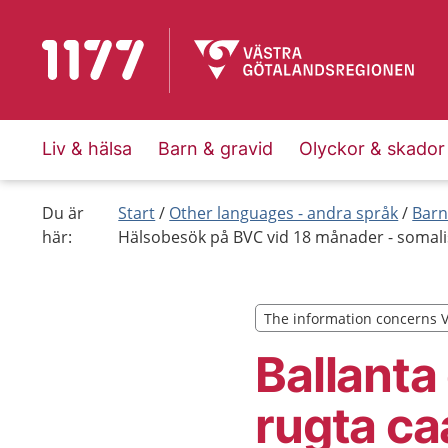
To start page for 1177
Liv & hälsa
Barn & gravid
Olyckor & skador
Du är
Start
Other languages - andra språk
Barn
här:
Hälsobesök på BVC vid 18 månader - somal
The information concerns 
The information concerns 
Ballanta
rugta c