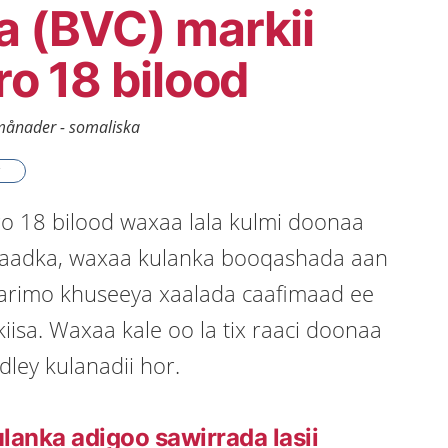
a (BVC) markii
ro 18 bilood
månader - somaliska
ro 18 bilood waxaa lala kulmi doonaa
imaadka, waxaa kulanka booqashada aan
arimo khuseeya xaalada caafimaad ee
kiisa. Waxaa kale oo la tix raaci doonaa
dley kulanadii hor.
lanka adigoo sawirrada lasii