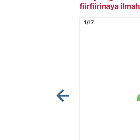
fiirfiirinaya ilma
Image
1
1
/
17
Show previous image