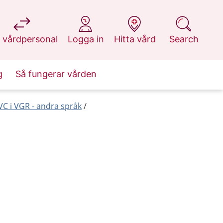
at 1177.se
at 1177.se
at 1177.se
at 1177.se
 vårdpersonal
Logga in
Hitta vård
Search
g
Så fungerar vården
C i VGR - andra språk