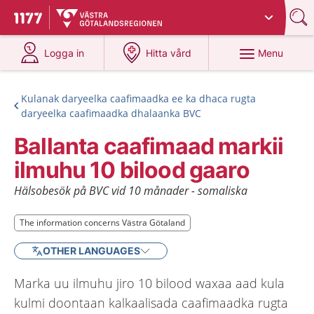
Du har valt region
Västra Götaland
.
To start page for 1177
at 1177.se
at 1177.se
Menu
Logga in
Hitta vård
Kulanak daryeelka caafimaadka ee ka dhaca rugta
daryeelka caafimaadka dhalaanka BVC
Ballanta caafimaad markii
ilmuhu 10 bilood gaaro
Hälsobesök på BVC vid 10 månader - somaliska
The information concerns Västra Götaland
The information concerns Västra Götaland
OTHER LANGUAGES
Marka uu ilmuhu jiro 10 bilood waxaa aad kula
kulmi doontaan kalkaalisada caafimaadka rugta