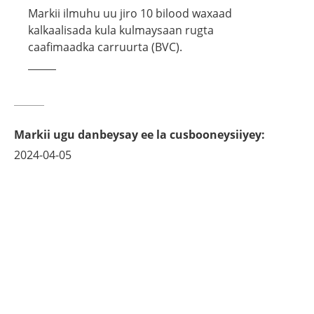
Markii ilmuhu uu jiro 10 bilood waxaad
kalkaalisada kula kulmaysaan rugta
caafimaadka carruurta (BVC).
Markii ugu danbeysay ee la cusbooneysiiyey
:
2024-04-05