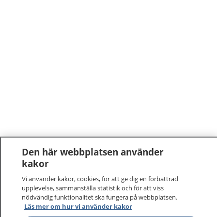
Den här webbplatsen använder
kakor
Vi använder kakor, cookies, för att ge dig en förbättrad
upplevelse, sammanställa statistik och för att viss
nödvändig funktionalitet ska fungera på webbplatsen.
1177
–
tryggt om din hälsa och vård
Läs mer om hur vi använder kakor