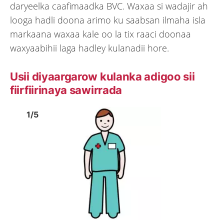
daryeelka caafimaadka BVC. Waxaa si wadajir ah
looga hadli doona arimo ku saabsan ilmaha isla
markaana waxaa kale oo la tix raaci doonaa
waxyaabihii laga hadley kulanadii hore.
Usii diyaargarow kulanka adigoo sii
fiirfiirinaya sawirrada
Image
1
Image
1
1
/
5
Show previous image
Show 