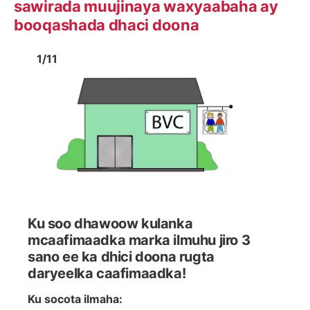
sawirada muujinaya waxyaabaha ay
booqashada dhaci doona
Image
1
Image
1
1
/
11
Show previous image
Show 
Ku soo dhawoow kulanka
mcaafimaadka marka ilmuhu jiro 3
sano ee ka dhici doona rugta
daryeelka caafimaadka!
Ku socota ilmaha: