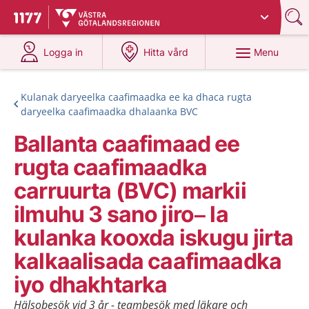
Du har valt region
Västra Götaland
.
To start page for 1177
at 1177.se
at 1177.se
Menu
Logga in
Hitta vård
Kulanak daryeelka caafimaadka ee ka dhaca rugta
daryeelka caafimaadka dhalaanka BVC
Ballanta caafimaad ee
rugta caafimaadka
carruurta (BVC) markii
ilmuhu 3 sano jiro– la
kulanka kooxda iskugu jirta
kalkaalisada caafimaadka
iyo dhakhtarka
Hälsobesök vid 3 år - teambesök med läkare och