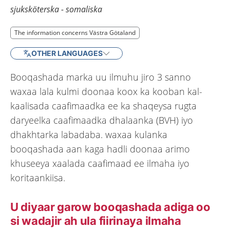
sjuksköterska - somaliska
The information concerns Västra Götaland
The information concerns Västra Götaland
OTHER LANGUAGES
Booqashada marka uu ilmuhu jiro 3 sanno
waxaa lala kulmi doonaa koox ka kooban kal-
kaalisada caafimaadka ee ka shaqeysa rugta
daryeelka caafimaadka dhalaanka (BVH) iyo
dhakhtarka labadaba. waxaa kulanka
booqashada aan kaga hadli doonaa arimo
khuseeya xaalada caafimaad ee ilmaha iyo
koritaankiisa.
U diyaar garow booqashada adiga oo
si wadajir ah ula fiirinaya ilmaha