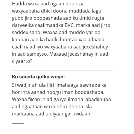
Hadda waxa aad ogaan doontaa
waxyaabaha dhici doona muddada lagu
gudo jiro booqashada aad ku timid rugta
daryeelka caafimaadka BVC, marka aad jirto
saddex sano. Waxaa aad muddo yar oo
kooban aad ka hadli doontaa xaaladaada
caafimaad iyo waxyaabaha aad jeceshahey
in aad sameyso. Maxaad jeceshahay in aad
ciyaarto?
Ku socota qofka weyn:
Si wadjir ah ula fiiri ilmahaaga sawirada ka
hor inta aanad noogu iman booqashada.
Waxaa fiican in adiga iyo ilmaha labadiinuba
aad ogaataan waxa dhici doona isla
markaana aad u diyaar garowdaan.