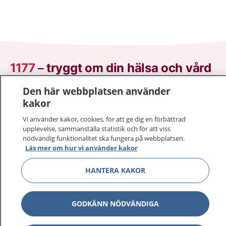
1177
–
tryggt om din hälsa och vård
Den här webbplatsen använder
På 1177.se får du råd om hälsa och information om
kakor
sjukdomar och vilka mottagningar du kan kontakta.
Logga in för att läsa din journal och göra dina
Vi använder kakor, cookies, för att ge dig en förbättrad
vårdärenden. Ring telefonnummer 1177 för
upplevelse, sammanställa statistik och för att viss
nödvändig funktionalitet ska fungera på webbplatsen.
sjukvårdsrådgivning dygnet runt.
Läs mer om hur vi använder kakor
1177 ger dig råd när du vill må bättre.
HANTERA KAKOR
GODKÄNN NÖDVÄNDIGA
Show co
1177 på flera språk