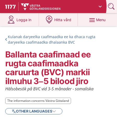
Du har valt region
Västra Götaland
.
To start page for 1177
at 1177.se
at 1177.se
Menu
Logga in
Hitta vård
Kulanak daryeelka caafimaadka ee ka dhaca rugta
daryeelka caafimaadka dhalaanka BVC
Ballanta caafimaad ee
rugta caafimaadka
caruurta (BVC) markii
ilmuhu 3–5 bilood jiro
Hälsobesök på BVC vid 3-5 månader - somaliska
The information concerns Västra Götaland
The information concerns Västra Götaland
OTHER LANGUAGES