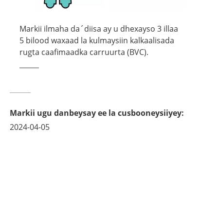
Markii ilmaha da´diisa ay u dhexayso 3 illaa
5 bilood waxaad la kulmaysiin kalkaalisada
rugta caafimaadka carruurta (BVC).
Markii ugu danbeysay ee la cusbooneysiiyey
:
2024-04-05