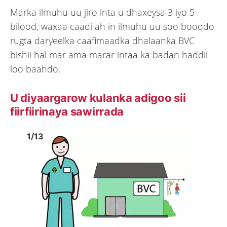
Marka ilmuhu uu jiro inta u dhaxeysa 3 iyo 5
bilood, waxaa caadi ah in ilmuhu uu soo booqdo
rugta daryeelka caafimaadka dhalaanka BVC
bishii hal mar ama marar intaa ka badan haddii
loo baahdo.
U diyaargarow kulanka adigoo sii
fiirfiirinaya sawirrada
Image
1
Image
1
1
/
13
Show previous image
Show 