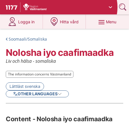
Du har valt region
Västmanland
.
To start page for 1177
at 1177.se
at 1177.se
Menu
Logga in
Hitta vård
Soomaali/Somaliska
Nolosha iyo caafimaadka
Liv och hälsa - somaliska
The information concerns Västmanland
The information concerns Västmanland
Lättläst svenska
OTHER LANGUAGES
Content - Nolosha iyo caafimaadka