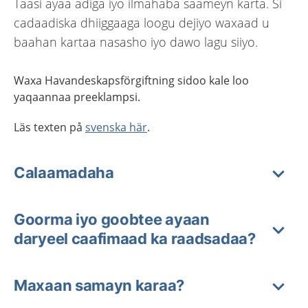
Taasi ayaa adiga iyo ilmahaba saameyn karta. Si
cadaadiska dhiiggaaga loogu dejiyo waxaad u
baahan kartaa nasasho iyo dawo lagu siiyo.
Waxa Havandeskapsförgiftning sidoo kale
l
oo
yaqaan
n
aa
preeklampsi.
Läs texten på
svenska här
.
Calaamadaha
Goorma iyo goobtee ayaan
daryeel caafimaad ka raadsadaa?
Maxaan samayn karaa?