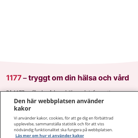
1177
–
tryggt om din hälsa och vård
På 1177.se får du råd om hälsa och information om
sjukdomar och vilka mottagningar du kan kontakta.
Den här webbplatsen använder
Logga in för att läsa din journal och göra dina
kakor
vårdärenden. Ring telefonnummer 1177 för
Vi använder kakor, cookies, för att ge dig en förbättrad
sjukvårdsrådgivning dygnet runt.
upplevelse, sammanställa statistik och för att viss
1177 ger dig råd när du vill må bättre.
nödvändig funktionalitet ska fungera på webbplatsen.
Läs mer om hur vi använder kakor