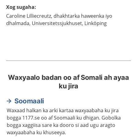
Xog sugaha
:
Caroline
Lilliecreutz,
dhakhtarka haweenka iyo
dhalmada,
Universitetssjukhuset,
Linköping
Waxyaalo badan oo af Somali ah ayaa
ku jira
Soomaali
Waxaad halkan ka arki kartaa waxyaabaha ku jira
bogga 1177.se oo af Soomaali ku dhigan. Gobolka
bogga xaggiisa sare ka dooro si aad ugu aragto
waxyaabaha ku khuseeya.