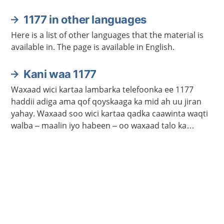
1177 in other languages
Here is a list of other languages that the material is
available in. The page is available in English.
Kani waa 1177
Waxaad wici kartaa lambarka telefoonka ee 1177
haddii adiga ama qof qoyskaaga ka mid ah uu jiran
yahay. Waxaad soo wici kartaa qadka caawinta waqti
walba – maalin iyo habeen – oo waxaad talo ka
heleysaa kalkaalisada. Bogga 1177.se ayaa laga
helayaa macluumaad caafimaadka iyo cudurrada ku
saabsan.