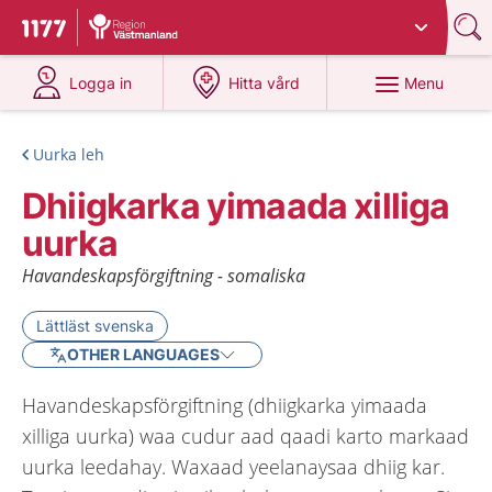
Du har valt region
Västmanland
.
To start page for 1177
at 1177.se
at 1177.se
Menu
Logga in
Hitta vård
Uurka leh
Dhiigkarka yimaada xilliga
uurka
Havandeskapsförgiftning - somaliska
Lättläst svenska
OTHER LANGUAGES
Havandeskapsförgiftning (dhiigkarka yimaada
xilliga uurka) waa cudur aad qaadi karto markaad
uurka leedahay. Waxaad yeelanaysaa dhiig kar.