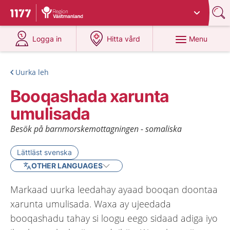
Du har valt region
Västmanland
.
To start page for 1177
at 1177.se
at 1177.se
Menu
Logga in
Hitta vård
Uurka leh
Booqashada xarunta
umulisada
Besök på barnmorskemottagningen - somaliska
Lättläst svenska
OTHER LANGUAGES
Markaad uurka leedahay ayaad booqan doontaa
xarunta umulisada. Waxa ay ujeedada
booqashadu tahay si loogu eego sidaad adiga iyo