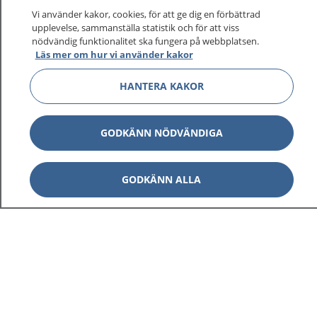
Vi använder kakor, cookies, för att ge dig en förbättrad
upplevelse, sammanställa statistik och för att viss
nödvändig funktionalitet ska fungera på webbplatsen.
Show co
Läs mer om hur vi använder kakor
1177 på flera språk
HANTERA KAKOR
Show co
Om 1177
Show co
GODKÄNN NÖDVÄNDIGA
Kontakt
GODKÄNN ALLA
Behandling av personuppgifter
Hantering av kakor
Inställningar för kakor
1177 – en tjänst från
Inera.