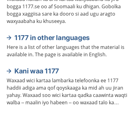
bogga 1177.se oo af Soomaali ku dhigan. Gobolka
bogga xaggiisa sare ka dooro si aad ugu aragto
waxyaabaha ku khuseeya.
1177 in other languages
Here is a list of other languages that the material is
available in. The page is available in English.
Kani waa 1177
Waxaad wici kartaa lambarka telefoonka ee 1177
haddii adiga ama qof qoyskaaga ka mid ah uu jiran
yahay. Waxaad soo wici kartaa qadka caawinta waqti
walba – maalin iyo habeen – oo waxaad talo ka
heleysaa kalkaalisada. Bogga 1177.se ayaa laga
helayaa macluumaad caafimaadka iyo cudurrada ku
saabsan.