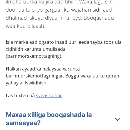
ilmaha uurka ku jira aad tihiin. Waxa lagu siin
doonaa talo iyo gargaar ku wajahan sidii aad
dhalmad iskugu diyaarin laheyd. Booqashadu
waa kuu bilaash.
Isla marka aad ogaato inaad uur leedahayba toos ula
xidhiidh xarunta umulisada
(barnmorskemottagning).
Halkan ayaad
ka helaysaa
xarunta
barnmorskemottagningar
. Boggu waxa uu ku qoran
yahay af Iswiidhish
.
Läs texten på
svenska här
.
Maxaa xilliga booqashada la
sameeyaa?