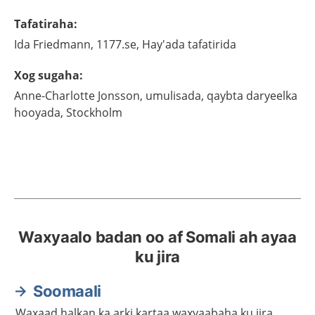
Tafatiraha
:
Ida
Friedmann,
1177.se, Hay'ada tafatirida
Xog sugaha
:
Anne-Charlotte
Jonsson,
umulisada, qaybta daryeelka
hooyada, Stockholm
Waxyaalo badan oo af Somali ah ayaa
ku jira
Soomaali
Waxaad halkan ka arki kartaa waxyaabaha ku jira