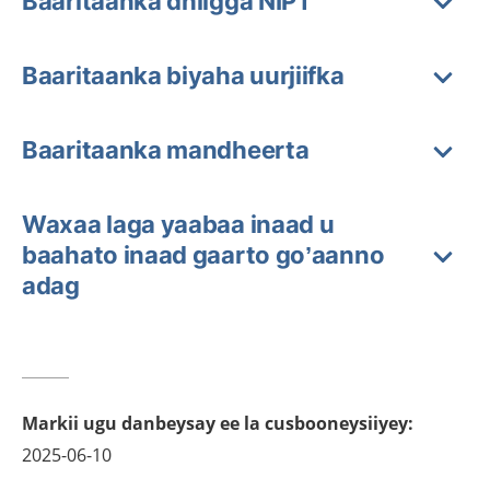
Baaritaanka dhiigga NIPT
Baaritaanka biyaha uurjiifka
Baaritaanka mandheerta
Waxaa laga yaabaa inaad u
baahato inaad gaarto go’aanno
adag
Markii ugu danbeysay ee la cusbooneysiiyey
:
2025-06-10