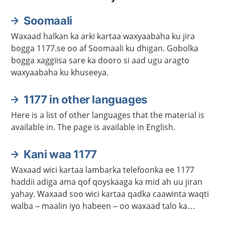
Soomaali
Waxaad halkan ka arki kartaa waxyaabaha ku jira
bogga 1177.se oo af Soomaali ku dhigan. Gobolka
bogga xaggiisa sare ka dooro si aad ugu aragto
waxyaabaha ku khuseeya.
1177 in other languages
Here is a list of other languages that the material is
available in. The page is available in English.
Kani waa 1177
Waxaad wici kartaa lambarka telefoonka ee 1177
haddii adiga ama qof qoyskaaga ka mid ah uu jiran
yahay. Waxaad soo wici kartaa qadka caawinta waqti
walba – maalin iyo habeen – oo waxaad talo ka
heleysaa kalkaalisada. Bogga 1177.se ayaa laga