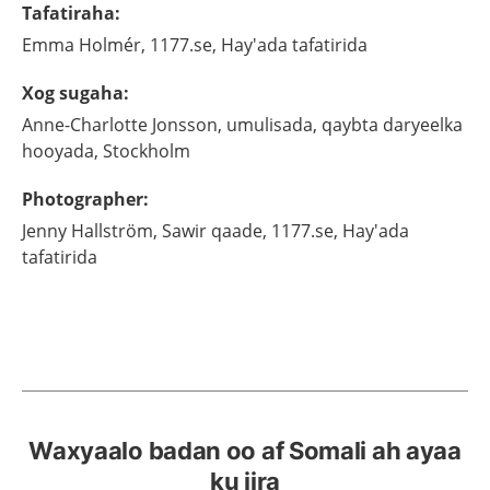
Tafatiraha
:
Emma
Holmér,
1177.se, Hay'ada tafatirida
Xog sugaha
:
Anne-Charlotte
Jonsson,
umulisada, qaybta daryeelka
hooyada,
Stockholm
Photographer
:
Jenny
Hallström,
Sawir qaade,
1177.se, Hay'ada
tafatirida
Waxyaalo badan oo af Somali ah ayaa
ku jira