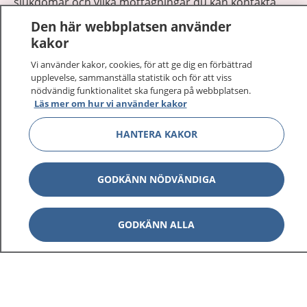
sjukdomar och vilka mottagningar du kan kontakta.
Logga in för att läsa din journal och göra dina
Den här webbplatsen använder
vårdärenden. Ring telefonnummer 1177 för
kakor
sjukvårdsrådgivning dygnet runt.
Vi använder kakor, cookies, för att ge dig en förbättrad
1177 ger dig råd när du vill må bättre.
upplevelse, sammanställa statistik och för att viss
nödvändig funktionalitet ska fungera på webbplatsen.
Läs mer om hur vi använder kakor
HANTERA KAKOR
Show co
1177 på flera språk
GODKÄNN NÖDVÄNDIGA
Show co
Om 1177
GODKÄNN ALLA
Show co
Kontakt
Behandling av personuppgifter