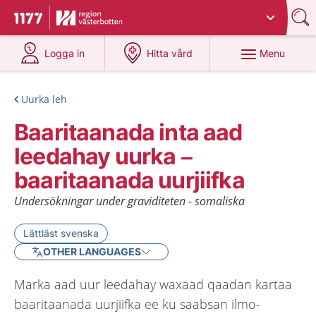
Du har valt region
Västerbotten
.
To start page for 1177
at 1177.se
at 1177.se
Menu
Logga in
Hitta vård
Uurka leh
Baaritaanada inta aad
leedahay uurka –
baaritaanada uurjiifka
Undersökningar under graviditeten - somaliska
Lättläst svenska
OTHER LANGUAGES
Marka aad uur leedahay waxaad qaadan kartaa
baaritaanada uurjiifka ee ku saabsan ilmo-