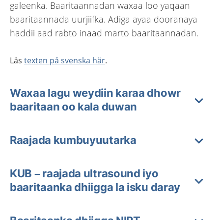
galeenka. Baaritaannadan waxaa loo yaqaan
baaritaannada uurjiifka. Adiga ayaa dooranaya
haddii aad rabto inaad marto baaritaannadan.
Läs
texten på svenska här
.
Waxaa lagu weydiin karaa dhowr
baaritaan oo kala duwan
Raajada kumbuyuutarka
KUB – raajada ultrasound iyo
baaritaanka dhiigga la isku daray