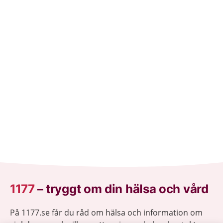
helayaa macluumaad caafimaadka iyo cudurrada ku
saabsan.
1177
–
tryggt om din hälsa och vård
På 1177.se får du råd om hälsa och information om