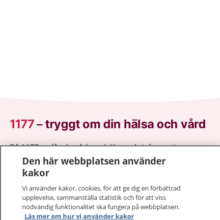
1177
–
tryggt om din hälsa och vård
På 1177.se får du råd om hälsa och information om
sjukdomar och vilka mottagningar du kan kontakta.
Den här webbplatsen använder
Logga in för att läsa din journal och göra dina
kakor
vårdärenden. Ring telefonnummer 1177 för
Vi använder kakor, cookies, för att ge dig en förbättrad
sjukvårdsrådgivning dygnet runt.
upplevelse, sammanställa statistik och för att viss
1177 ger dig råd när du vill må bättre.
nödvändig funktionalitet ska fungera på webbplatsen.
Läs mer om hur vi använder kakor