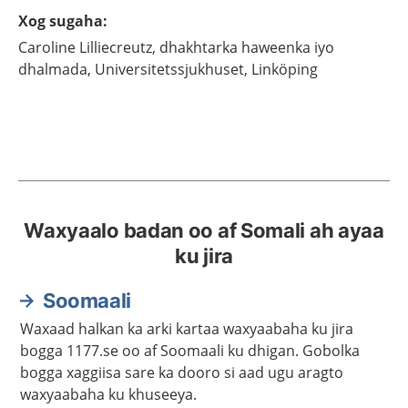
Xog sugaha
:
Caroline
Lilliecreutz,
dhakhtarka haweenka iyo
dhalmada,
Universitetssjukhuset,
Linköping
Waxyaalo badan oo af Somali ah ayaa
ku jira
Soomaali
Waxaad halkan ka arki kartaa waxyaabaha ku jira
bogga 1177.se oo af Soomaali ku dhigan. Gobolka
bogga xaggiisa sare ka dooro si aad ugu aragto
waxyaabaha ku khuseeya.