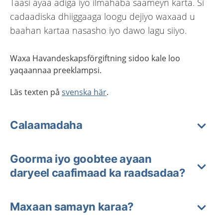
Taasi ayaa adiga iyo ilmahaba saameyn karta. Si
cadaadiska dhiiggaaga loogu dejiyo waxaad u
baahan kartaa nasasho iyo dawo lagu siiyo.
Waxa Havandeskapsförgiftning sidoo kale
l
oo
yaqaan
n
aa
preeklampsi.
Läs texten på
svenska här
.
Calaamadaha
Goorma iyo goobtee ayaan
daryeel caafimaad ka raadsadaa?
Maxaan samayn karaa?