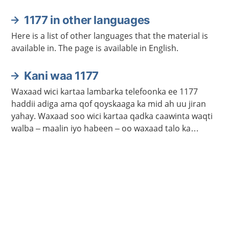
1177 in other languages
Here is a list of other languages that the material is
available in. The page is available in English.
Kani waa 1177
Waxaad wici kartaa lambarka telefoonka ee 1177
haddii adiga ama qof qoyskaaga ka mid ah uu jiran
yahay. Waxaad soo wici kartaa qadka caawinta waqti
walba – maalin iyo habeen – oo waxaad talo ka
heleysaa kalkaalisada. Bogga 1177.se ayaa laga
helayaa macluumaad caafimaadka iyo cudurrada ku
saabsan.