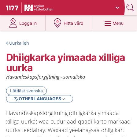
Du har valt region
Västerbotten
.
To start page for 1177
at 1177.se
at 1177.se
Menu
Logga in
Hitta vård
Uurka leh
Dhiigkarka yimaada xilliga
uurka
Havandeskapsförgiftning - somaliska
Lättläst svenska
OTHER LANGUAGES
Havandeskapsförgiftning (dhiigkarka yimaada
xilliga uurka) waa cudur aad qaadi karto markaad
uurka leedahay. Waxaad yeelanaysaa dhiig kar.