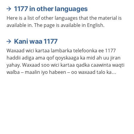
1177 in other languages
Here is a list of other languages that the material is
available in. The page is available in English.
Kani waa 1177
Waxaad wici kartaa lambarka telefoonka ee 1177
haddii adiga ama qof qoyskaaga ka mid ah uu jiran
yahay. Waxaad soo wici kartaa qadka caawinta waqti
walba – maalin iyo habeen – oo waxaad talo ka
heleysaa kalkaalisada. Bogga 1177.se ayaa laga
helayaa macluumaad caafimaadka iyo cudurrada ku
saabsan.