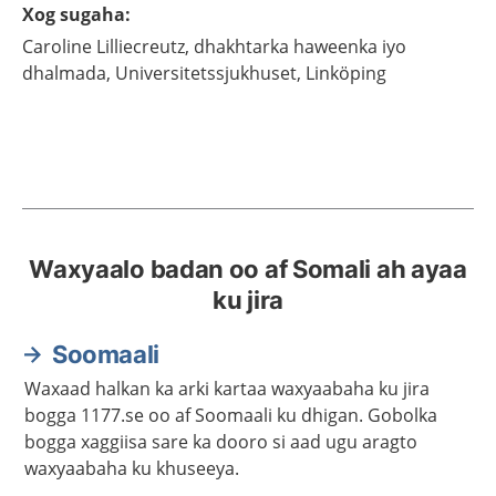
Xog sugaha
:
Caroline
Lilliecreutz,
dhakhtarka haweenka iyo
dhalmada,
Universitetssjukhuset,
Linköping
Waxyaalo badan oo af Somali ah ayaa
ku jira
Soomaali
Waxaad halkan ka arki kartaa waxyaabaha ku jira
bogga 1177.se oo af Soomaali ku dhigan. Gobolka
bogga xaggiisa sare ka dooro si aad ugu aragto
waxyaabaha ku khuseeya.