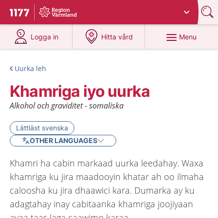
Du har valt region
Värmland
.
To start page for 1177
at 1177.se
at 1177.se
Menu
Logga in
Hitta vård
Uurka leh
Khamriga iyo uurka
Alkohol och graviditet - somaliska
Lättläst svenska
OTHER LANGUAGES
Khamri ha cabin markaad uurka leedahay. Waxa
khamriga ku jira maadooyin khatar ah oo ilmaha
caloosha ku jira dhaawici kara. Dumarka ay ku
adagtahay inay cabitaanka khamriga joojiyaan
ayaa taas laga caawimo karaa.