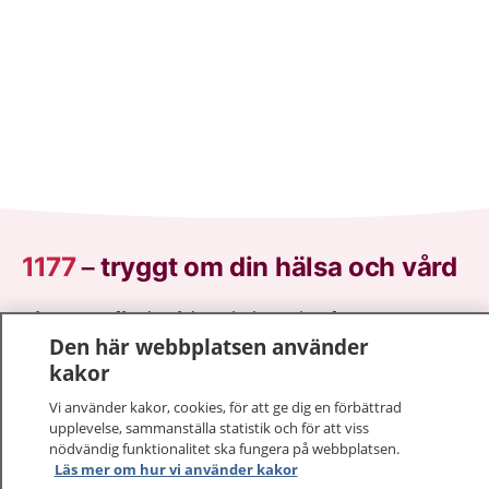
1177
–
tryggt om din hälsa och vård
På 1177.se får du råd om hälsa och information om
Den här webbplatsen använder
sjukdomar och vilka mottagningar du kan kontakta.
kakor
Logga in för att läsa din journal och göra dina
vårdärenden. Ring telefonnummer 1177 för
Vi använder kakor, cookies, för att ge dig en förbättrad
sjukvårdsrådgivning dygnet runt.
upplevelse, sammanställa statistik och för att viss
1177 ger dig råd när du vill må bättre.
nödvändig funktionalitet ska fungera på webbplatsen.
Läs mer om hur vi använder kakor