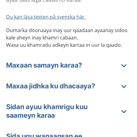
Du kan läsa texten på svenska här.
Dumarka doonaaya inay uur qaadaan ayaanay sidoo
kale aheyn inay khamri cabaan.
Waxa
uu
khamradu adkeyn kartaa in uur la qaado.
Maxaan samayn karaa?
Maxaa jidhka ku dhacaaya?
Sidan ayuu khamrigu kuu
saameyn karaa
Sida ugu wanaagsan ee