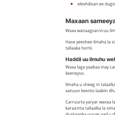
elevhälsan ee dugs
Maxaan sameeyaa
Waxa wanaagsan in uu ilm
Hase yeeshee ilmaha la s
tallaaka hortii.
Haddii uu ilmuhu we
Waxa laga yaabaa inay c
keeneyso.
Ilmaha u sheeg in talaal
xanuun keento laakiin dh
Carruurta yaryar waxaa l
karaa inta tallaalka la si
duritaanka uusan aad u 