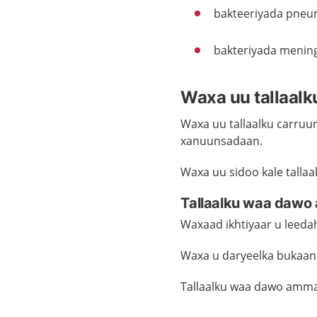
bakteeriyada pne
bakteriyada menin
Waxa uu tallaalk
Waxa uu tallaalku carruur
xanuunsadaan
.
Waxa uu sidoo kale talla
Tallaalku waa daw
Waxaad ikhtiyaar u leeda
Waxa u daryeelka bukaan
Tallaalku waa dawo amm