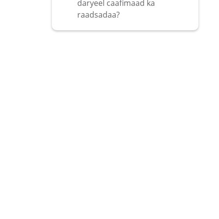
daryeel caafimaad ka
raadsadaa?