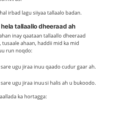
hal irbad
lagu siiyaa
tallaalo badan.
hela tallaallo dheeraad ah
ahan inay qaataan tallaallo dheeraad
, tusaale ahaan, haddii mid ka mid
uu run noqdo:
 sare ugu jiraa inuu qaado cudur gaar ah.
sare ugu jiraa inuu si halis ah u bukoodo.
aallada ka hortagga: