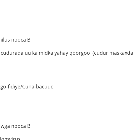
ilus nooca B
a cudurada uu ka midka yahay
qoorgoo
(
cudur maskaxda
go-fidiye/Cuna-bacuuc
owga nooca B
llomvirus
.