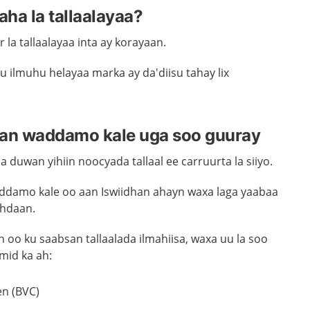
ha la tallaalayaa?
 la tallaalayaa inta ay korayaan.
 ilmuhu helayaa marka ay da'diisu tahay lix
han waddamo kale uga soo guuray
 duwan yihiin n
oocyada tallaal ee carruurt
a la siiyo.
addamo kale oo aan Iswiidhan ahayn
waxa
laga yaabaa
ahdaan.
 oo ku saabsan tallaalada ilmahiisa,
waxa uu
la soo
mid ka ah:
len
(
BVC
)