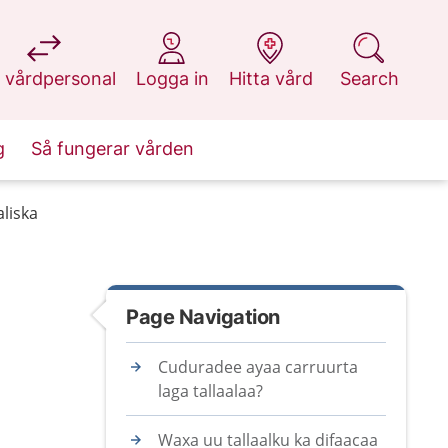
at 1177.se
at 1177.se
at 1177.se
at 1177.se
 vårdpersonal
Logga in
Hitta vård
Search
g
Så fungerar vården
liska
Page Navigation
Cuduradee ayaa carruurta
laga tallaalaa?
Waxa uu tallaalku ka difaacaa