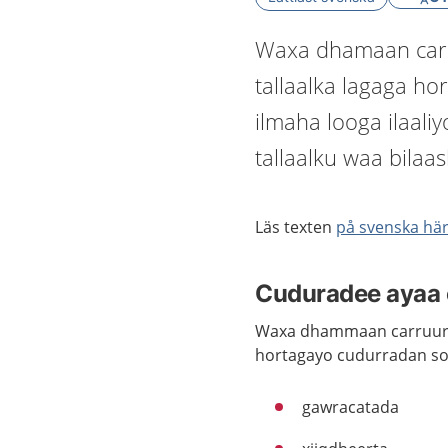
Waxa dhamaan carr
tallaalka lagaga ho
ilmaha looga ilaal
tallaalku waa bilaas
Läs texten
på svenska hä
Cuduradee ayaa c
Waxa dhammaan carruurta 
hortagayo cudurradan so
gawracatada