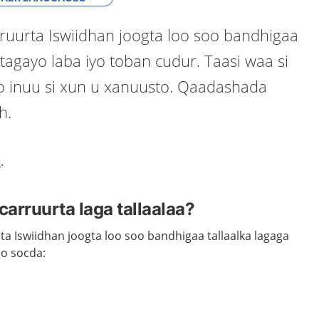
uurta Iswiidhan joogta loo soo bandhigaa
rtagayo laba iyo toban cudur. Taasi waa si
iyo inuu si xun u xanuusto. Qaadashada
h.
r
.
arruurta laga tallaalaa?
Iswiidhan joogta loo soo bandhigaa tallaalka lagaga
o socda: