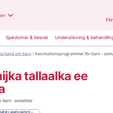
 valt region
 annan
gion
Värmland
.
För
Sjukdomar & besvär
Undersökning & behandlin
 ta hand om barn
Vaccinationsprogrammet för barn - soma
jka tallaalka ee
a
r barn - somaliska
HER LANGUAGES