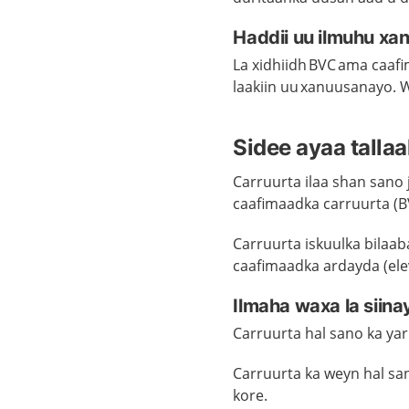
Haddii uu ilmuhu x
La xidhiidh BVC ama caafi
laakiin uu xanuusanayo. W
Sidee ayaa talla
Carruurta ilaa shan sano j
caafimaadka carruurta (B
Carruurta iskuulka bilaab
caafimaadka ardayda (ele
Ilmaha waxa la siina
Carruurta hal sano ka ya
Carruurta ka weyn hal sa
kore.