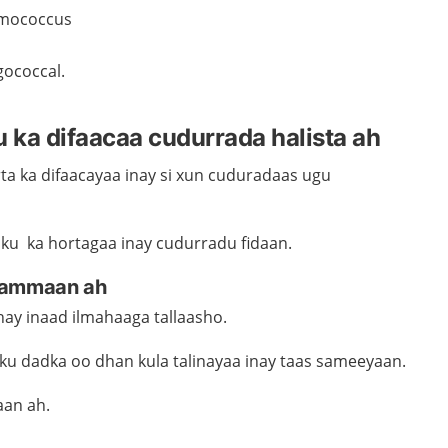
umococcus
gococcal.
u ka difaacaa cudurrada halista ah
ta ka difaacayaa inay si xun cuduradaas ugu
alku
ka hortagaa inay
cudurradu fidaan.
o ammaan ah
hay inaad ilmahaaga tallaasho.
ku dadka oo dhan kula
t
alinayaa inay taas sameeyaan.
aan ah.