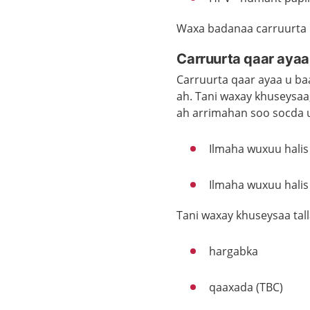
Waxa bad
ana
a carruurt
a
Carruurta qaar ayaa 
Carruurta qaar ayaa u ba
ah. Tani waxay khuseysaa
ah arrimahan soo socda 
Ilmaha wuxuu halis
Ilmaha wuxuu halis 
Tani waxay khuseysaa tall
hargabka
qaaxada (TBC)