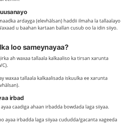
anuusanayo
maadka ardayga (elevhälsan) haddii ilmaha la tallaalayo
axaad u baahan kartaan ballan cusub oo la idin siiyo.
alka loo sameynayaa?
irka ah waxaa tallaala kalkaaliso ka tirsan xarunta
VC).
ay waxaa tallaala kalkaalisada iskuulka ee xarunta
vhälsan).
yaa irbad
r ayaa caadiga ahaan irbadda bowdada laga siiyaa.
no ayaa irbadda laga siiyaa cududda/gacanta xageeda