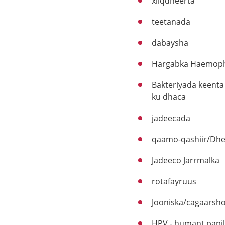
xiiqdheerta
teetanada
dabaysha
Hargabka Haemoph
Bakteriyada keent
ku dhaca
jadeecada
qaamo-qashiir/Dhe
Jadeeco Jarrmalka
rotafayruus
Jooniska/
cagaarsh
HPV - humant papi