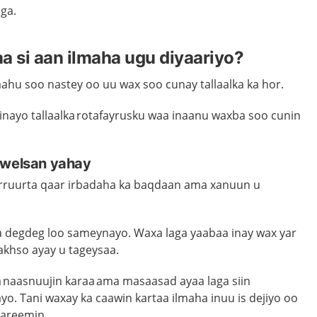
iga
.
 si aan ilmaha ugu diyaariyo?
ahu soo nastey oo uu wax soo cunay tallaalka ka hor.
iinayo tallaalka rotafayrusku waa inaanu waxba soo cunin
lwelsan yahay
arruurta qaar irbadaha ka baqdaan ama xanuun u
ka degdeg loo sameynayo. Waxa laga yaabaa inay wax yar
akhso ayay u tageysaa.
a naasnuujin karaa ama masaasad ayaa laga siin
inayo. Tani waxay ka caawin kartaa ilmaha inuu is dejiyo oo
dareemin.