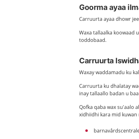
Goorma ayaa ilma
Carruurta ayaa dhowr jeer
Waxa tallaalka koowaad uu
toddobaad.
Carruurta Iswid
Waxay waddamadu ku kala
Carruurta ku dhalatay w
inay tallaallo badan u ba
Qofka qaba wax su'aalo ah
xidhiidhi kara mid kuwan 
barnavårdscentra