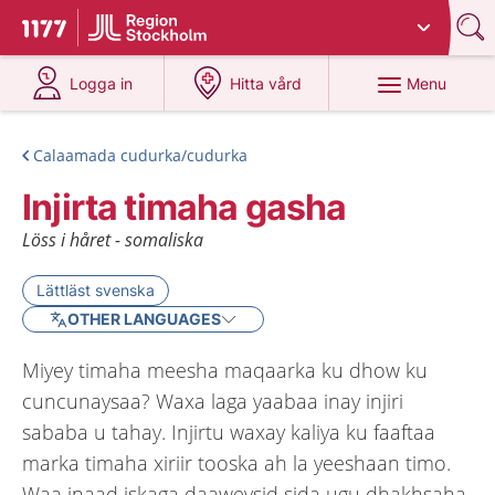
Du har valt region
Stockholms län
.
To start page for 1177
at 1177.se
at 1177.se
Menu
Logga in
Hitta vård
Calaamada cudurka/cudurka
Injirta timaha gasha
Löss i håret - somaliska
Lättläst svenska
OTHER LANGUAGES
Miyey timaha meesha maqaarka ku dhow ku
cuncunaysaa? Waxa laga yaabaa inay injiri
sababa u tahay. Injirtu waxay kaliya ku faaftaa
marka timaha xiriir tooska ah la yeeshaan timo.
Waa inaad iskaga daaweysid sida ugu dhakhsaha