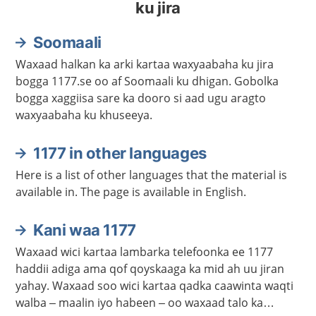
ku jira
Soomaali
Waxaad halkan ka arki kartaa waxyaabaha ku jira
bogga 1177.se oo af Soomaali ku dhigan. Gobolka
bogga xaggiisa sare ka dooro si aad ugu aragto
waxyaabaha ku khuseeya.
1177 in other languages
Here is a list of other languages that the material is
available in. The page is available in English.
Kani waa 1177
Waxaad wici kartaa lambarka telefoonka ee 1177
haddii adiga ama qof qoyskaaga ka mid ah uu jiran
yahay. Waxaad soo wici kartaa qadka caawinta waqti
walba – maalin iyo habeen – oo waxaad talo ka