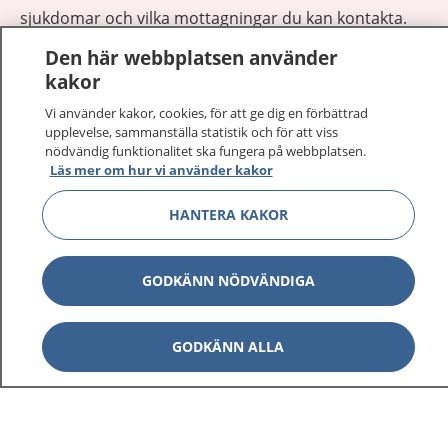
sjukdomar och vilka mottagningar du kan kontakta.
Logga in för att läsa din journal och göra dina
Den här webbplatsen använder
vårdärenden. Ring telefonnummer 1177 för
kakor
sjukvårdsrådgivning dygnet runt.
1177 ger dig råd när du vill må bättre.
Vi använder kakor, cookies, för att ge dig en förbättrad
upplevelse, sammanställa statistik och för att viss
nödvändig funktionalitet ska fungera på webbplatsen.
Läs mer om hur vi använder kakor
HANTERA KAKOR
Show co
1177 på flera språk
GODKÄNN NÖDVÄNDIGA
Show co
Om 1177
GODKÄNN ALLA
Show co
Kontakt
Behandling av personuppgifter