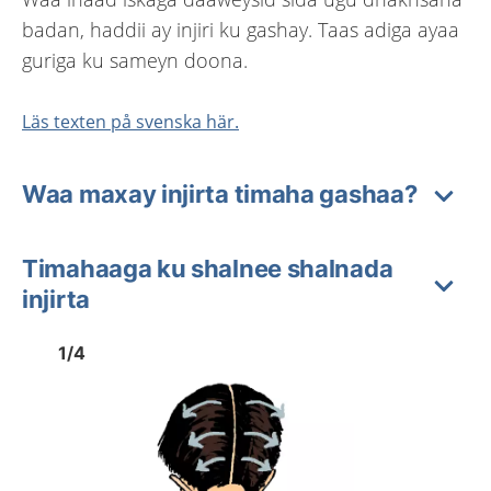
badan, haddii ay injiri ku gashay. Taas adiga ayaa
guriga ku sameyn doona.
Läs texten på svenska här.
Waa maxay injirta timaha gashaa?
Timahaaga ku shalnee shalnada
injirta
Image
1
Image
1
1
/
4
Show previous image
Show 