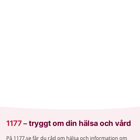
heleysaa kalkaalisada. Bogga 1177.se ayaa laga
helayaa macluumaad caafimaadka iyo cudurrada ku
saabsan.
1177
–
tryggt om din hälsa och vård
På 1177.se får du råd om hälsa och information om