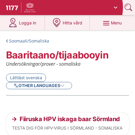
Du har valt region
Sörmland
.
To start page for 1177
at 1177.se
at 1177.se
Menu
Logga in
Hitta vård
Soomaali/Somaliska
Baaritaano/tijaabooyin
Undersökningar/prover - somaliska
Lättläst svenska
OTHER LANGUAGES
Current articles
Fiiruska HPV iskaga baar Sörmland
TESTA DIG FÖR HPV-VIRUS I SÖRMLAND - SOMALISKA