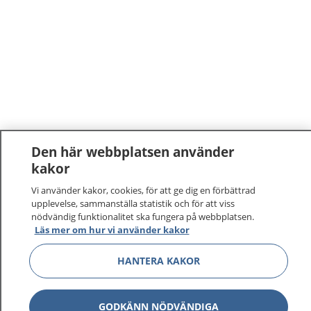
Den här webbplatsen använder
kakor
Vi använder kakor, cookies, för att ge dig en förbättrad
upplevelse, sammanställa statistik och för att viss
nödvändig funktionalitet ska fungera på webbplatsen.
Läs mer om hur vi använder kakor
1177
–
tryggt om din hälsa och vård
HANTERA KAKOR
På 1177.se får du råd om hälsa och information om
sjukdomar och vilka mottagningar du kan kontakta.
Logga in för att läsa din journal och göra dina
GODKÄNN NÖDVÄNDIGA