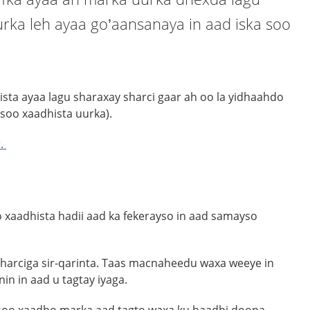
urka leh ayaa go’aansanaya in aad iska soo
ista
ayaa
lagu
sharaxay
sharci
gaar
ah
oo
la
yidhaahdo
soo
xaadhista
uurka
).
r.
oo xaadhista hadii aad ka fekerayso in aad samayso
harciga sir-qarinta. Taas macnaheedu waxa weeye in
in in aad u tagtay iyaga.