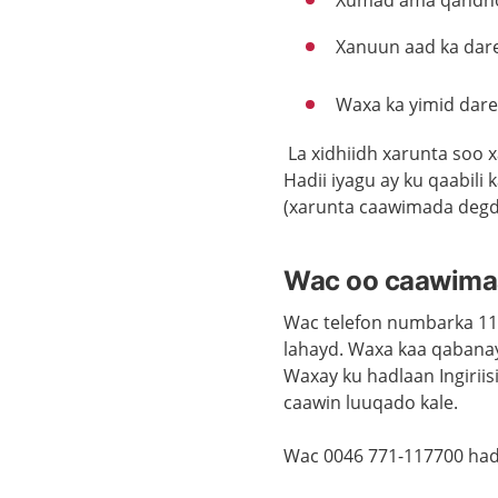
Xumad ama qandho
Xanuun aad ka dar
Waxa ka yimid da
La xidhiidh xarunta soo 
Hadii iyagu ay ku qaabil
(xarunta caawimada degd
Wac oo caawimaa
Wac
te
le
fon
numbarka
1
lahayd
.
Waxa
kaa
qabana
Waxay
ku
hadlaan
Ingiriis
caawin
luuqado
kale.
Wac
0046 771-117700
had