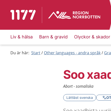
To start page for 1177
Liv & hälsa
Barn & gravid
Olyckor & skador
Du är här:
Start
Other languages - andra språk
Gra
Soo xaad
Abort - somaliska
Lättläst svenska
OT
Soo xaadhista uurj