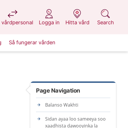
at 1177.se
at 1177.se
at 1177.se
at 1177.se
 vårdpersonal
Logga in
Hitta vård
Search
g
Så fungerar vården
Page Navigation
Balanso Wakhti
Sidan ayaa loo sameeya soo
xaadhista dawooyinka la