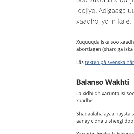
joojiyo. Adigaaga u
xaadho iyo in kale.
Xuquuqda
iska
soo
xaadh
abortlagen (
sharciga
iska
Läs
texten på svenska hä
Balanso Wakhti
La xidhiidh xarunta isi s
xaadhis.
Shaqaalaha ayaa haysta s
aanay cidna u sheegi doon