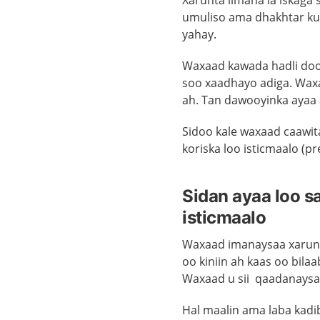
Xarunta ilmaha la iskaga
umuliso ama dhakhtar ku
yahay.
Waxaad kawada hadli doo
soo xaadhayo adiga. Waxa
ah. Tan dawooyinka ayaa
Sidoo kale waxaad caawita
koriska loo isticmaalo (p
Sidan ayaa loo 
isticmaalo
Waxaad imanaysaa xarunt
oo kiniin ah kaas oo bila
Waxaad u sii qaadanaysa
Hal maalin ama laba kad