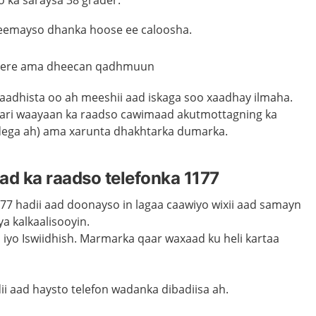
 ka saraysa 38
grader
.
eemayso dhanka hoose ee caloosha.
reere ama dheecan qadhmuun
xaadhista oo ah meeshii aad iskaga soo xaadhay ilmaha.
i kari waayaan ka raadso cawimaad akutmottagning ka
ega ah) ama xarunta dhakhtarka dumarka.
d ka raadso telefonka 1177
177
hadii
aad
doonayso
in
lagaa
caawiyo
wixii
aad
samayn
ya
kalkaalisooyin
.
i
iyo
Iswiidhis
h
.
Marmarka
qaar
waxaad
ku
heli
kartaa
ii
aad
haysto
telefon
wadanka
dibadiisa
ah.