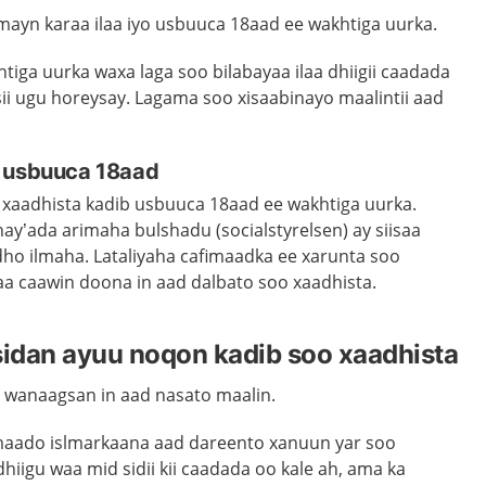
mayn karaa ilaa iyo usbuuca 18aad ee wakhtiga uurka.
tiga uurka waxa laga soo bilabayaa ilaa dhiigii caadada
sii ugu horeysay. Lagama soo xisaabinayo maalintii aad
b usbuuca 18aad
xaadhista kadib usbuuca 18aad ee wakhtiga uurka.
hay’ada arimaha bulshadu (socialstyrelsen) ay siisaa
dho ilmaha. Lataliyaha cafimaadka ee xarunta soo
aa caawin doona in aad dalbato soo xaadhista.
idan ayuu noqon kadib soo xaadhista
a wanaagsan in aad nasato maalin.
imaado islmarkaana aad dareento xanuun yar soo
dhiigu waa mid sidii kii caadada oo kale ah, ama ka