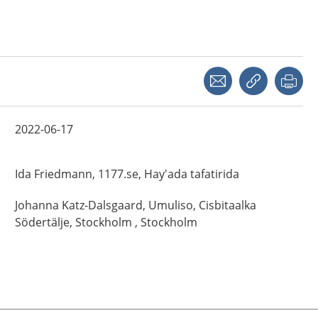
Share with a friend
Copy link
Pri
2022-06-17
Ida
Friedmann,
1177.se, Hay'ada tafatirida
Johanna
Katz-Dalsgaard,
Umuliso, Cisbitaalka
Södertälje, Stockholm ,
Stockholm