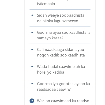
isticmaalo
Sidan weeye soo xaadhista
qalniinka lagu sameeyo
Goorma ayaa soo xaadhista la
samayn karaa?
Cafimaadkaaga sidan ayuu
noqon kadib soo xaadhista
Wada-hadal caawimo ah ka
hore iyo kadiba
Goorma iyo goobtee ayaan ka
raadsadaa caawin?
Wac oo caawimaad ka raadso