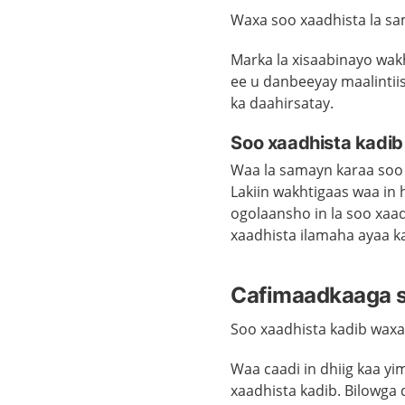
Waxa soo xaadhista la sa
Marka la xisaabinayo wakh
ee u danbeeyay maalintii
ka daahirsatay.
Soo xaadhista kadi
Waa la samayn karaa soo 
Lakiin wakhtigaas waa in 
ogolaansho in la soo xaa
xaadhista ilamaha ayaa k
Cafimaadkaaga s
Soo xaadhista kadib wax
Waa caadi in dhiig kaa y
xaadhista kadib. Bilowga 