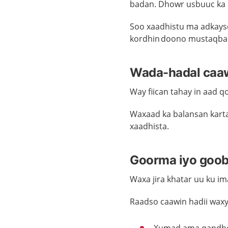
badan. Dhowr usbuuc ka 
Soo xaadhistu ma adkays
kordhin
doono
mustaqba
Wada-hadal caaw
Way fiican tahay in aad q
Waxaad ka balansan kart
xaadhista.
Goorma iyo goob
Waxa jira khatar uu ku i
Raadso caawin hadii waxy