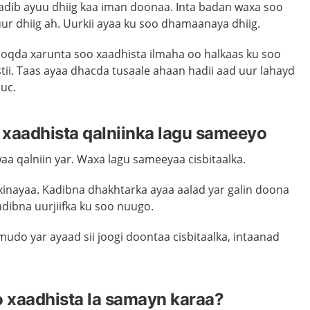
adib ayuu dhiig kaa iman doonaa. Inta badan waxa soo
ur dhiig ah. Uurkii ayaa ku soo dhamaanaya dhiig.
oqda xarunta soo xaadhista ilmaha oo halkaas ku soo
ii. Taas ayaa dhacda tusaale ahaan hadii aad uur lahayd
uc.
xaadhista qalniinka lagu sameeyo
aa qalniin yar. Waxa lagu sameeyaa cisbitaalka.
inayaa. Kadibna dhakhtarka ayaa aalad yar galin doona
kadibna uurjiifka ku soo nuugo.
udo yar ayaad sii joogi doontaa cisbitaalka, intaanad
 xaadhista la samayn karaa?