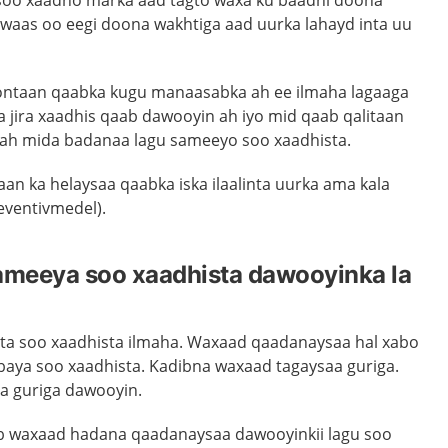
 soo xaadho marka aad tagto waxa ku baadhi doona
waas oo eegi doona wakhtiga aad uurka lahayd inta uu
ntaan qaabka kugu manaasabka ah ee ilmaha lagaaga
 jira xaadhis qaab dawooyin ah iyo mid qaab qalitaan
 ah mida badanaa lagu sameeyo soo xaadhista.
an ka helaysaa qaabka iska ilaalinta uurka ama kala
reventivmedel).
sameeya soo xaadhista dawooyinka la
a soo xaadhista ilmaha. Waxaad qaadanaysaa hal xabo
abaya soo xaadhista. Kadibna waxaad tagaysaa guriga.
a guriga dawooyin.
ib waxaad hadana qaadanaysaa dawooyinkii lagu soo