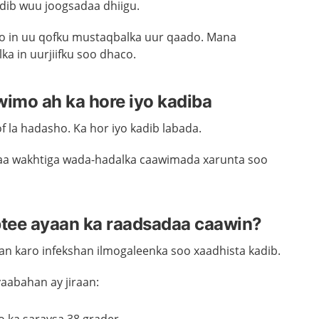
dib wuu joogsadaa dhiigu.
o in uu qofku mustaqbalka uur qaado.
Mana
lka
in
uurjiifku
soo
dhaco
.
imo ah ka hore iyo kadiba
of la hadasho.
Ka hor iyo kadib labada.
aa wakhtiga wada-hadalka caawimada xarunta soo
tee ayaan ka raadsadaa caawin?
man karo infekshan ilmogaleenka soo xaadhista kadib.
aabahan ay jiraan: