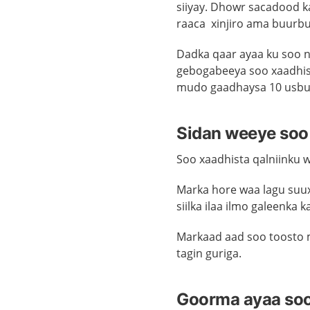
siiyay. Dhowr sacadood k
raaca xinjiro ama buurbu
Dadka qaar ayaa ku soo n
gebogabeeya soo xaadhist
mudo gaadhaysa 10 usbu
Sidan weeye soo 
Soo xaadhista qalniinku w
Marka hore waa lagu suux
siilka ilaa ilmo galeenka 
Markaad aad soo toosto m
tagin guriga.
Goorma ayaa soo