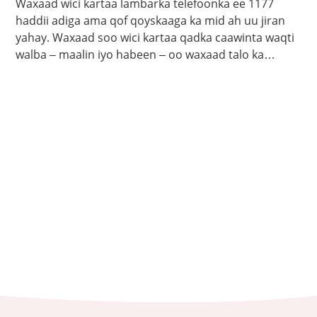
Waxaad wici kartaa lambarka telefoonka ee 1177
haddii adiga ama qof qoyskaaga ka mid ah uu jiran
yahay. Waxaad soo wici kartaa qadka caawinta waqti
walba – maalin iyo habeen – oo waxaad talo ka
heleysaa kalkaalisada. Bogga 1177.se ayaa laga
helayaa macluumaad caafimaadka iyo cudurrada ku
saabsan.