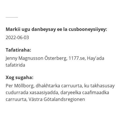
Markii ugu danbeysay ee la cusbooneysiiyey
:
2022-06-03
Tafatiraha
:
Jenny
Magnusson Österberg,
1177.se, Hay'ada
tafatirida
Xog sugaha
:
Per
Möllborg,
dhakhtarka carruurta, ku takhasusay
cudurrada xasaasiyadda, daryeelka caafimaadka
carruurta, Västra Götalandsregionen