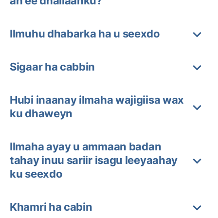
ah ee dhallaanku?
Ilmuhu dhabarka ha u seexdo
Sigaar ha cabbin
Hubi inaanay ilmaha wajigiisa wax
ku dhaweyn
Ilmaha ayay u ammaan badan
tahay inuu sariir isagu leeyaahay
ku seexdo
Khamri ha cabin