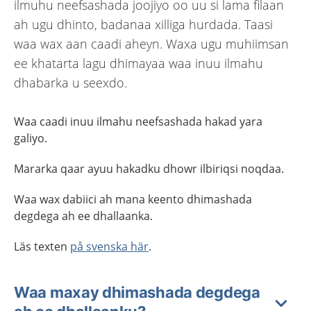
ilmuhu neefsashada joojiyo oo uu si lama filaan
ah ugu dhinto, badanaa xilliga hurdada. Taasi
waa wax aan caadi aheyn. Waxa ugu muhiimsan
ee khatarta lagu dhimayaa waa inuu ilmahu
dhabarka u seexdo.
Waa caadi inuu ilmahu neefsashada hakad yara
galiyo.
Mararka qaar ayuu hakadku dhowr ilbiriqsi noqdaa.
Waa wax dabiici ah mana keento dhimashada
degdega ah ee dhallaanka.
Läs texten
på svenska här
.
Waa maxay dhimashada degdega