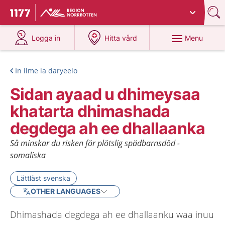
Du har valt region
Norrbotten
.
To start page for 1177
at 1177.se
at 1177.se
Menu
Logga in
Hitta vård
In ilme la daryeelo
Sidan ayaad u dhimeysaa
khatarta dhimashada
degdega ah ee dhallaanka
Så minskar du risken för plötslig spädbarnsdöd -
somaliska
Lättläst svenska
OTHER LANGUAGES
Dhimashada degdega ah ee dhallaanku waa inuu