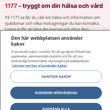
1177
–
tryggt om din hälsa och vård
På 1177.se får du råd om hälsa och information om
sjukdomar och vilka mottagningar du kan kontakta.
Logga in för att läsa din journal och göra dina
vårdärenden. Ring telefonnummer 1177 för
Den här webbplatsen använder
sjukvårdsrådgivning dygnet runt.
kakor
1177 ger dig råd när du vill må bättre.
Vi använder kakor, cookies, för att ge dig en förbättrad
upplevelse, sammanställa statistik och för att viss
nödvändig funktionalitet ska fungera på webbplatsen.
Läs mer om hur vi använder kakor
HANTERA KAKOR
Show co
1177 på flera språk
Show co
GODKÄNN NÖDVÄNDIGA
Om 1177
Show co
Kontakt
GODKÄNN ALLA