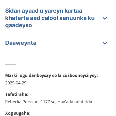
Sidan ayaad u yareyn kartaa
khatarta aad calool xanuunka ku
qaadeyso
Daaweynta
Markii ugu danbeysay ee la cusbooneysiiyey
:
2025-04-29
Tafatiraha
:
Rebecka
Persson,
1177.se, Hay'ada tafatirida
Xog sugaha
: