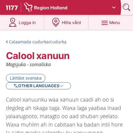
Du har valt region
Halland
.
To start page for 1177
at 1177.se
at 1177.se
Menu
Logga in
Hitta vård
Calaamada cudurka/cudurka
Calool xanuun
Magsjuka - somaliska
Lättläst svenska
OTHER LANGUAGES
Calool xanuunku waa xanuun caadi ah oo si
degdeg ah iskaga taga. Waxa laga yaabaa inaad
yalaalugooto, matagto oo aad shuban yeelato.
Waxa muhiim ah in cabitaan ka badan intii hore
la cabo marka calooshu ku xanuuneyso.