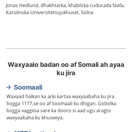
Jonas
Hedlund,
dhakhtarka, khabiirka cudurada faafa,
Karolinska Universitetssjukhuset,
Solna
Waxyaalo badan oo af Somali ah ayaa
ku jira
Soomaali
Waxaad halkan ka arki kartaa waxyaabaha ku jira
bogga 1177.se oo af Soomaali ku dhigan. Gobolka
bogga xaggiisa sare ka dooro si aad ugu aragto
waxyaabaha ku khuseeya.