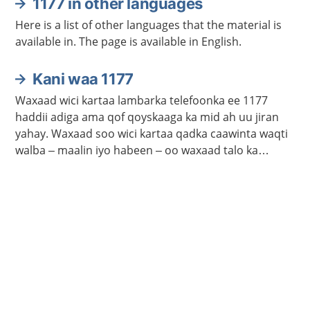
1177 in other languages
Here is a list of other languages that the material is
available in. The page is available in English.
Kani waa 1177
Waxaad wici kartaa lambarka telefoonka ee 1177
haddii adiga ama qof qoyskaaga ka mid ah uu jiran
yahay. Waxaad soo wici kartaa qadka caawinta waqti
walba – maalin iyo habeen – oo waxaad talo ka
heleysaa kalkaalisada. Bogga 1177.se ayaa laga
helayaa macluumaad caafimaadka iyo cudurrada ku
saabsan.