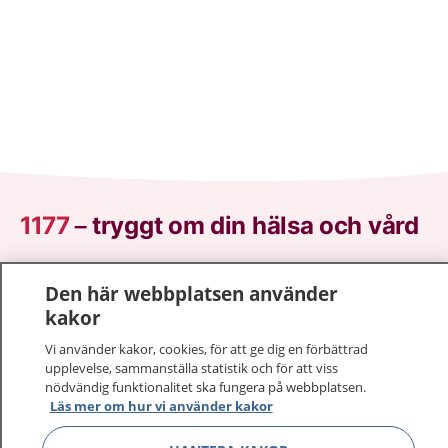
1177
–
tryggt om din hälsa och vård
På 1177.se får du råd om hälsa och information om
Den här webbplatsen använder
sjukdomar och vilka mottagningar du kan kontakta.
kakor
Logga in för att läsa din journal och göra dina
vårdärenden. Ring telefonnummer 1177 för
Vi använder kakor, cookies, för att ge dig en förbättrad
sjukvårdsrådgivning dygnet runt.
upplevelse, sammanställa statistik och för att viss
nödvändig funktionalitet ska fungera på webbplatsen.
1177 ger dig råd när du vill må bättre.
Läs mer om hur vi använder kakor