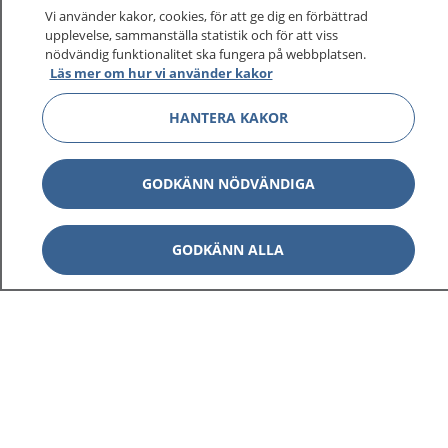
Vi använder kakor, cookies, för att ge dig en förbättrad
upplevelse, sammanställa statistik och för att viss
1177
–
tryggt om din hälsa och vård
nödvändig funktionalitet ska fungera på webbplatsen.
Läs mer om hur vi använder kakor
På 1177.se får du råd om hälsa och information om
HANTERA KAKOR
sjukdomar och vilka mottagningar du kan kontakta.
Logga in för att läsa din journal och göra dina
vårdärenden. Ring telefonnummer 1177 för
GODKÄNN NÖDVÄNDIGA
sjukvårdsrådgivning dygnet runt.
1177 ger dig råd när du vill må bättre.
GODKÄNN ALLA
Show co
1177 på flera språk
Show co
Om 1177