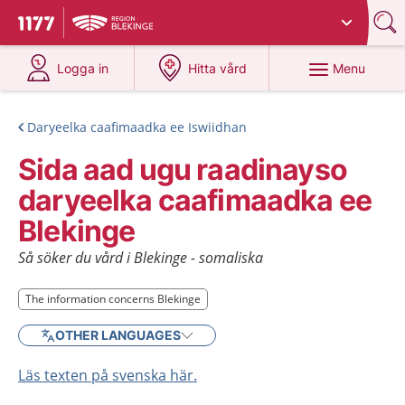
Du har valt region
Blekinge
.
To start page for 1177
at 1177.se
at 1177.se
Menu
Logga in
Hitta vård
Daryeelka caafimaadka ee Iswiidhan
Sida aad ugu raadinayso
daryeelka caafimaadka ee
Blekinge
Så söker du vård i Blekinge - somaliska
The information concerns Blekinge
The information concerns Blekinge
OTHER LANGUAGES
Läs texten på svenska här.