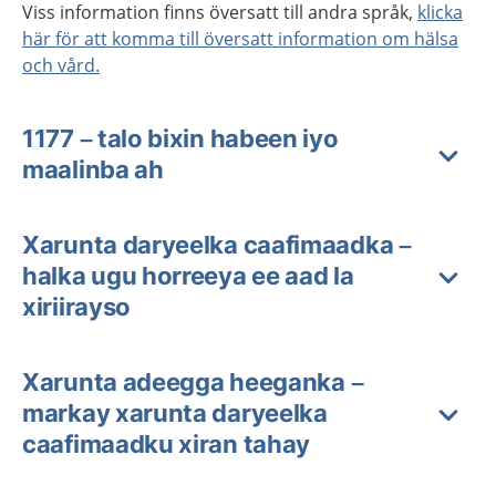
Viss information finns översatt till andra språk,
klicka
här för att komma till översatt information om hälsa
och vård.
1177 – talo bixin habeen iyo
maalinba ah
Xarunta daryeelka caafimaadka –
halka ugu horreeya ee aad la
xiriirayso
Xarunta adeegga heeganka –
markay xarunta daryeelka
caafimaadku xiran tahay