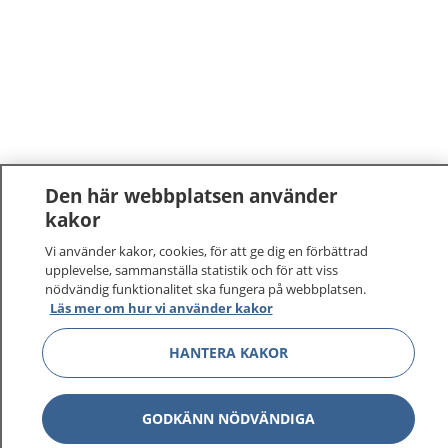
Den här webbplatsen använder
kakor
1177
–
tryggt om din hälsa och vård
Vi använder kakor, cookies, för att ge dig en förbättrad
upplevelse, sammanställa statistik och för att viss
På 1177.se får du råd om hälsa och information om
nödvändig funktionalitet ska fungera på webbplatsen.
sjukdomar och vilka mottagningar du kan kontakta.
Läs mer om hur vi använder kakor
Logga in för att läsa din journal och göra dina
HANTERA KAKOR
vårdärenden. Ring telefonnummer 1177 för
sjukvårdsrådgivning dygnet runt.
1177 ger dig råd när du vill må bättre.
GODKÄNN NÖDVÄNDIGA