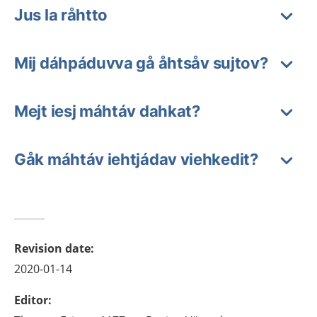
Jus la råhtto
Mij dáhpáduvva gå åhtsåv sujtov?
Mejt iesj máhtáv dahkat?
Gåk máhtáv iehtjádav viehkedit?
Revision date
:
2020-01-14
Editor
: