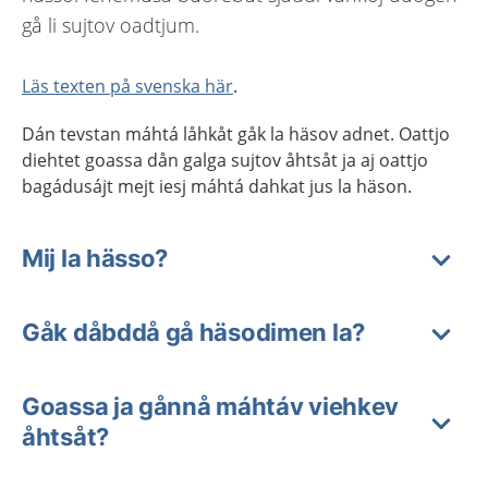
gå li sujtov oadtjum.
Läs texten på svenska här
.
Dán tevstan máhtá låhkåt gåk la häsov adnet. Oattjo
diehtet goassa dån galga sujtov åhtsåt ja aj oattjo
bagádusájt mejt iesj máhtá dahkat jus la häson.
Mij la hässo?
Gåk dåbddå gå häsodimen la?
Goassa ja gånnå máhtáv viehkev
åhtsåt?