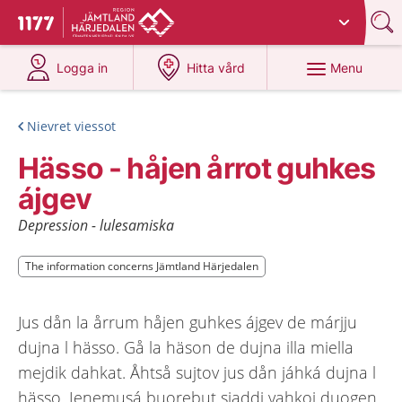
Du har valt region
Jämtland Härjedalen
.
To start page for 1177
at 1177.se
at 1177.se
Menu
Logga in
Hitta vård
Nievret viessot
Hässo - håjen årrot guhkes
ájgev
Depression - lulesamiska
The information concerns Jämtland Härjedalen
The information concerns Jämtland Härjedalen
Jus dån la årrum håjen guhkes ájgev de márjju
dujna l hässo. Gå la häson de dujna illa miella
mejdik dahkat. Åhtså sujtov jus dån jáhká dujna l
hässo. Ienemusá buorebut sjaddi vahkoj duogen