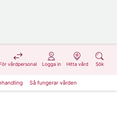
på 1177.se
på 1177.se
på 1177.se
på 1177.se
För vårdpersonal
Logga in
Hitta vård
Sök
ehandling
Så fungerar vården