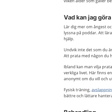
vilken ålder som gäller b
Vad kan jag göra 
Lär dig mer om ångest och 
lyssna på poddar. Att lär
hjälp.
Undvik inte det som du är 
Att prata med någon du h
Ibland kan man vilja prat
verkliga livet. Här finns e
anonymt om du vill och u
Fysisk träning,
avslappni
bättre och lättare hanter