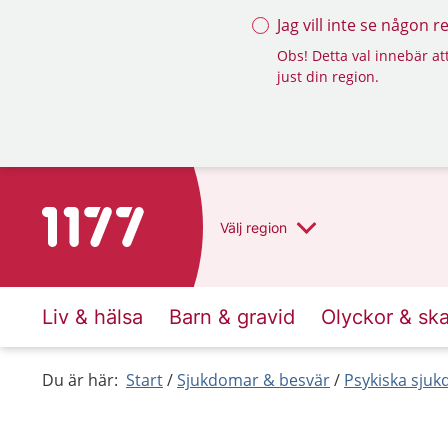
Jag vill inte se någon 
Obs! Detta val innebär att
just din region.
Till startsidan för 1177
Välj
region
Liv & hälsa
Barn & gravid
Olyckor & sk
Du är här:
Start
Sjukdomar & besvär
Psykiska sju