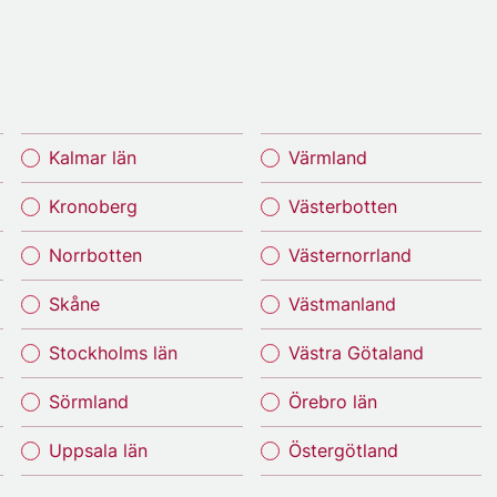
Kalmar län
Värmland
Kronoberg
Västerbotten
Norrbotten
Västernorrland
Skåne
Västmanland
Stockholms län
Västra Götaland
Sörmland
Örebro län
Uppsala län
Östergötland