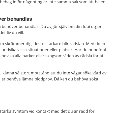
 obehag inför någonting är inte samma sak som att ha en
över behandlas
om behöver behandlas. Du avgör själv om din fobi utgör
et liv du vill.
om skrämmer dig, desto starkare blir rädslan. Med tiden
 undvika vissa situationer eller platser. Har du hundfobi
 undvika alla parker eller skogsområden av rädsla för att
 känna så stort motstånd att du inte vågar söka vård av
 eller behöva lämna blodprov. Då kan du behöva söka
 starka symtom vid kontakt med det du är rädd för.