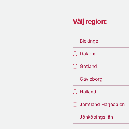
Välj region:
Blekinge
Dalarna
Gotland
Gävleborg
Halland
Jämtland Härjedalen
Jönköpings län