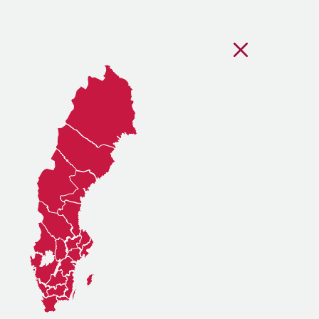
Stäng regionsvälj