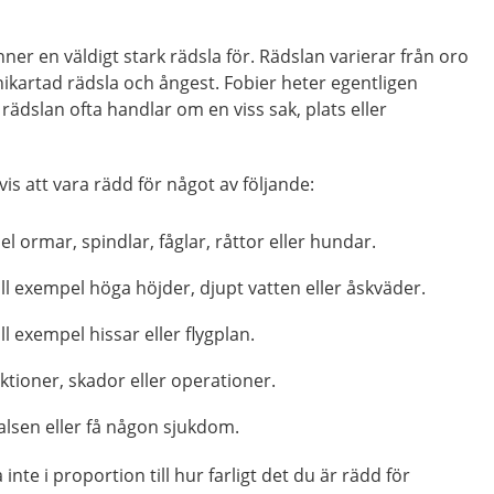
ner en väldigt stark rädsla för. Rädslan varierar från oro
anikartad rädsla och ångest. Fobier heter egentligen
 rädslan ofta handlar om en viss sak, plats eller
is att vara rädd för något av följande:
l ormar, spindlar, fåglar, råttor eller hundar.
ill exempel höga höjder, djupt vatten eller åskväder.
ll exempel hissar eller flygplan.
ektioner, skador eller operationer.
halsen eller få någon sjukdom.
inte i proportion till hur farligt det du är rädd för