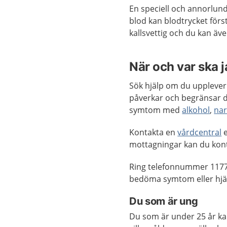
En speciell och annorlund
blod kan blodtrycket först
kallsvettig och du kan äv
När och var ska 
Sök hjälp om du upplever e
påverkar och begränsar di
symtom med
alkohol
,
nar
Kontakta en
vårdcentral
e
mottagningar kan du kon
Ring telefonnummer 1177
bedöma symtom eller hjäl
Du som är ung
Du som är under 25 år k