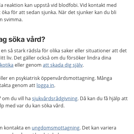
a reaktion kan uppstå vid blodfobi. Vid kontakt med
 öka för att sedan sjunka. När det sjunker kan du bli
en svimma.
jag söka vård?
n så stark rädsla för olika saker eller situationer att det
tt liv. Det gäller också om du försöker lindra dina
kotika
eller genom
att skada dig själv
.
ller en psykiatrisk öppenvårdsmottagning. Många
takta genom att
logga in
.
 om du vill ha
sjukvårdsrådgivning
. Då kan du få hjälp att
p med var du kan söka vård.
an kontakta en
ungdomsmottagning
. Det kan variera