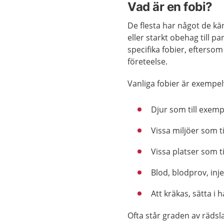
Vad är en fobi?
De flesta har något de kän
eller starkt obehag till p
specifika fobier, eftersom
företeelse.
Vanliga fobier är exempelv
Djur som till exempe
Vissa miljöer som t
Vissa platser som ti
Blod, blodprov, inj
Att kräkas, sätta i 
Ofta står graden av rädsla 