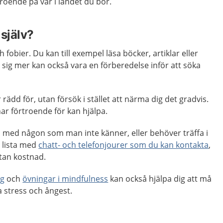
eroende på var i landet du bor.
själv?
fobier. Du kan till exempel läsa böcker, artiklar eller
a sig mer kan också vara en förberedelse inför att söka
rädd för, utan försök i stället att närma dig det gradvis.
ar förtroende för kan hjälpa.
a med någon som man inte känner, eller behöver träffa i
n lista med
chatt- och telefonjourer som du kan kontakta
,
tan kostnad.
ng
och
övningar i mindfulness
kan också hjälpa dig att må
a stress och ångest.