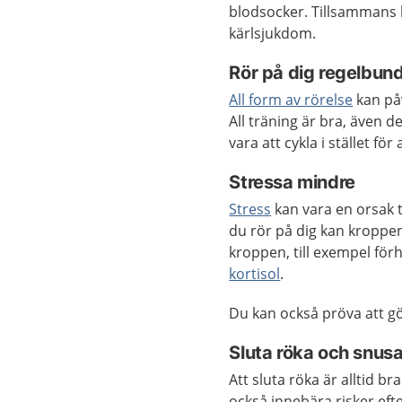
blodsocker. Tillsammans bid
kärlsjukdom.
Rör på dig regelbun
All form av rörelse
kan påv
All träning är bra, även d
vara att cykla i stället för
Stressa mindre
Stress
kan vara en orsak ti
du rör på dig kan kroppen
kroppen, till exempel för
kortisol
.
Du kan också pröva att gö
Sluta röka och snus
Att sluta röka är alltid b
också innebära risker ef