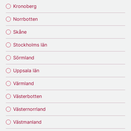
Kronoberg
Norrbotten
Skåne
Stockholms län
Sörmland
Uppsala län
Värmland
Västerbotten
Västernorrland
Västmanland