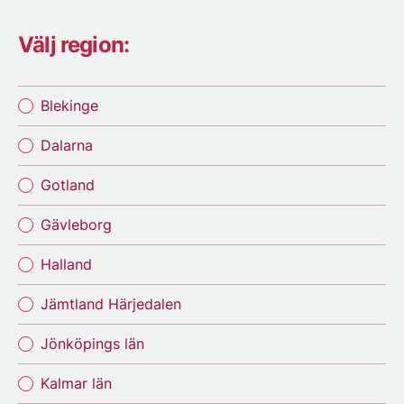
Välj region:
Blekinge
Dalarna
Gotland
Gävleborg
Halland
Jämtland Härjedalen
Jönköpings län
Kalmar län