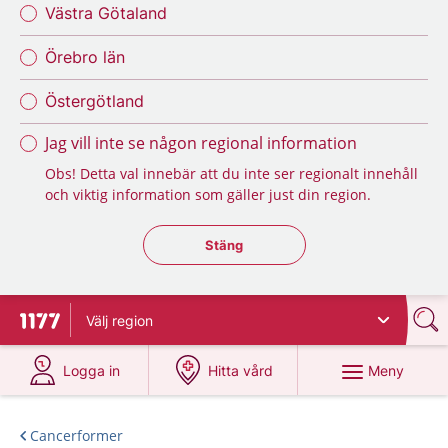
Västra Götaland
Örebro län
Östergötland
Jag vill inte se någon regional information
Obs! Detta val innebär att du inte ser regionalt innehåll
och viktig information som gäller just din region.
Stäng regionsväljaren
Stäng
Välj
region
Till startsidan för 1177
på 1177.se
på 1177.se
Meny
Logga in
Hitta vård
Cancerformer