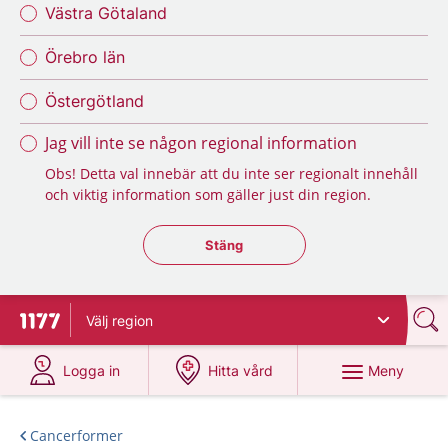
Västra Götaland
Örebro län
Östergötland
Jag vill inte se någon regional information
Obs! Detta val innebär att du inte ser regionalt innehåll
och viktig information som gäller just din region.
Stäng regionsväljaren
Stäng
Välj
region
Till startsidan för 1177
på 1177.se
på 1177.se
Meny
Logga in
Hitta vård
Cancerformer