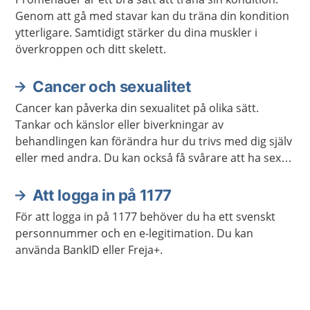
Genom att gå med stavar kan du träna din kondition
ytterligare. Samtidigt stärker du dina muskler i
överkroppen och ditt skelett.
Cancer och sexualitet
Cancer kan påverka din sexualitet på olika sätt.
Tankar och känslor eller biverkningar av
behandlingen kan förändra hur du trivs med dig själv
eller med andra. Du kan också få svårare att ha sex
på samma sätt som förut. Ofta går det att stärka
lusten och förmågan att ha sex.
Att logga in på 1177
För att logga in på 1177 behöver du ha ett svenskt
personnummer och en e-legitimation. Du kan
använda BankID eller Freja+.