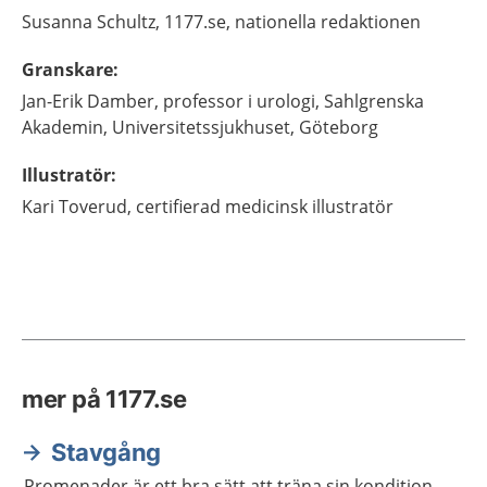
Susanna
Schultz,
1177.se, nationella redaktionen
Granskare
:
Jan-Erik
Damber,
professor i urologi,
Sahlgrenska
Akademin, Universitetssjukhuset,
Göteborg
Illustratör
:
Kari
Toverud,
certifierad medicinsk illustratör
mer på 1177.se
Stavgång
Promenader är ett bra sätt att träna sin kondition.