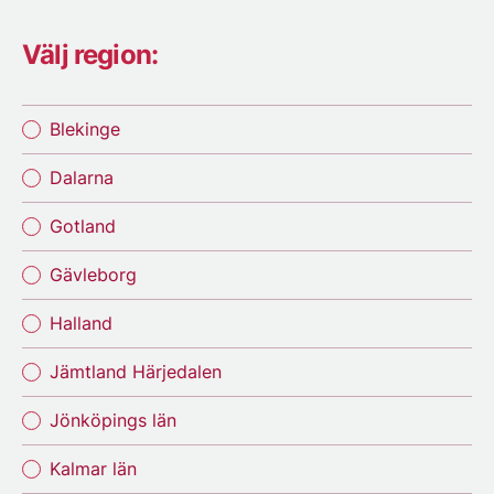
Välj region:
Blekinge
Dalarna
Gotland
Gävleborg
Halland
Jämtland Härjedalen
Jönköpings län
Kalmar län