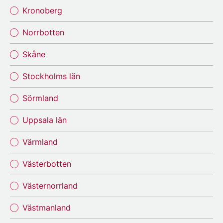
Kronoberg
Norrbotten
Skåne
Stockholms län
Sörmland
Uppsala län
Värmland
Västerbotten
Västernorrland
Västmanland